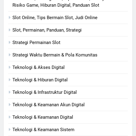
Risiko Game, Hiburan Digital, Panduan Slot
Slot Online, Tips Bermain Slot, Judi Online
Slot, Permainan, Panduan, Strategi
Strategi Permainan Slot
Strategi Waktu Bermain & Pola Komunitas
Teknologi & Akses Digital
Teknologi & Hiburan Digital
Teknologi & Infrastruktur Digital
Teknologi & Keamanan Akun Digital
Teknologi & Keamanan Digital
Teknologi & Keamanan Sistem