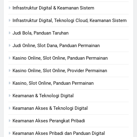
Infrastruktur Digital & Keamanan Sistem
Infrastruktur Digital, Teknologi Cloud, Keamanan Sistem
Judi Bola, Panduan Taruhan
Judi Online, Slot Dana, Panduan Permainan
Kasino Online, Slot Online, Panduan Permainan
Kasino Online, Slot Online, Provider Permainan
Kasino, Slot Online, Panduan Permainan
Keamanan & Teknologi Digital
Keamanan Akses & Teknologi Digital
Keamanan Akses Perangkat Pribadi
Keamanan Akses Pribadi dan Panduan Digital