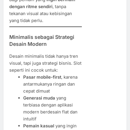
dengan ritme sendiri
, tanpa
tekanan visual atau kebisingan
yang tidak perlu.
Minimalis sebagai Strategi
Desain Modern
Desain minimalis tidak hanya tren
visual, tapi juga strategi bisnis. Slot
seperti ini cocok untuk:
Pasar mobile-first
, karena
antarmukanya ringan dan
cepat dimuat
Generasi muda
yang
terbiasa dengan aplikasi
modern berdesain flat dan
intuitif
Pemain kasual
yang ingin