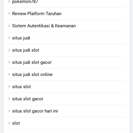
pokemon787
Review Platform Taruhan
Sistem Autentikasi & Keamanan
situs judi
situs judi slot
situs judi slot gacor
situs judi slot online
situs slot
situs slot gacor
situs slot gacor hari ini
slot