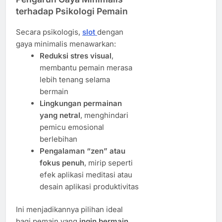
terhadap Psikologi Pemain
Secara psikologis,
slot
dengan
gaya minimalis menawarkan:
Reduksi stres visual
,
membantu pemain merasa
lebih tenang selama
bermain
Lingkungan permainan
yang netral
, menghindari
pemicu emosional
berlebihan
Pengalaman “zen” atau
fokus penuh
, mirip seperti
efek aplikasi meditasi atau
desain aplikasi produktivitas
Ini menjadikannya pilihan ideal
bagi pemain yang
ingin bermain