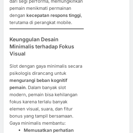
dari segi performa, memungkinkan
pemain menikmati permainan
dengan
kecepatan respons tinggi
,
terutama di perangkat mobile.
Keunggulan Desain
Minimalis terhadap Fokus
Visual
Slot dengan gaya minimalis secara
psikologis dirancang untuk
mengurangi beban kognitif
pemain
. Dalam banyak slot
modern, pemain bisa kehilangan
fokus karena terlalu banyak
elemen visual, suara, dan fitur
bonus yang tampil bersamaan.
Gaya minimalis membantu:
Memusatkan perhatian