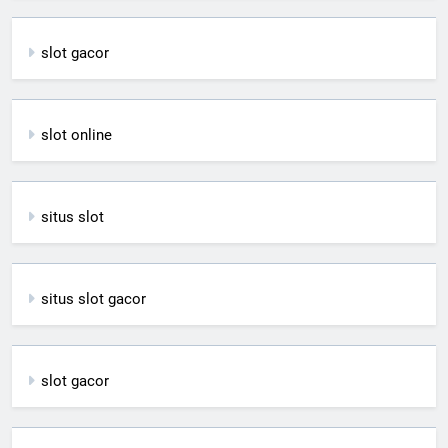
slot gacor
slot online
situs slot
situs slot gacor
slot gacor