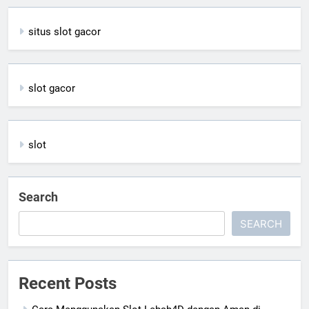
situs slot gacor
slot gacor
slot
Search
SEARCH
Recent Posts