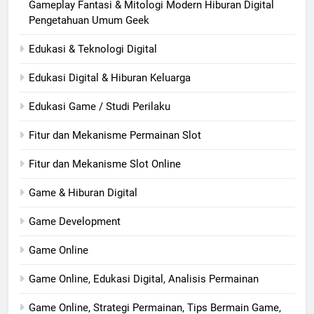
Gameplay Fantasi & Mitologi Modern Hiburan Digital
Pengetahuan Umum Geek
Edukasi & Teknologi Digital
Edukasi Digital & Hiburan Keluarga
Edukasi Game / Studi Perilaku
Fitur dan Mekanisme Permainan Slot
Fitur dan Mekanisme Slot Online
Game & Hiburan Digital
Game Development
Game Online
Game Online, Edukasi Digital, Analisis Permainan
Game Online, Strategi Permainan, Tips Bermain Game,