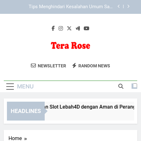
Skip
Slot Lebah4D Terupdate dengan Navigasi Lebih
to
Mudah
content
Mengapa LAE138 Login Banyak Dicari Pengguna
Digital
Cara Menggunakan Slot Lebah4D dengan Aman di
Perangkat Pribadi
Tips Menghindari Kesalahan Umum Saat
Membuka Lebah4D Alternatif
Tera Rose
Dapatkan Produk Kecantikan Alami Dari
Slot Lebah4D Terupdate dengan Navigasi Lebih
NEWSLETTER
RANDOM NEWS
Mudah
Tera Rose. Perawatan Terbaik Untuk
Mengapa LAE138 Login Banyak Dicari Pengguna
Kulit Yang Sehat Dan Bercahaya.
Digital
MENU
ra Menggunakan Slot Lebah4D dengan Aman di Perangkat Pri
HEADLINES
Months Ago
Home