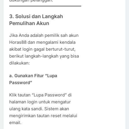
3. Solusi dan Langkah
Pemulihan Akun
Jika Anda adalah pemilik sah akun
Horas88 dan mengalami kendala
akibat login gagal berturut-turut,
berikut langkah-langkah yang bisa
dilakukan:
a.
Gunakan Fitur “Lupa
Password”
Klik tautan “Lupa Password” di
halaman login untuk mengatur
ulang kata sandi. Sistem akan
mengirimkan tautan reset melalui
email.