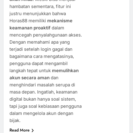
hambatan sementara, fitur ini
justru menunjukkan bahwa
Horas88 memiliki
mekanisme
keamanan proaktif
dalam
mencegah penyalahgunaan akses.
Dengan memahami apa yang
terjadi setelah login gagal dan
bagaimana cara mengatasinya,
pengguna dapat mengambil
langkah tepat untuk
memulihkan
akun secara aman
dan
menghindari masalah serupa di
masa depan. Ingatlah, keamanan
digital bukan hanya soal sistem,
tapi juga soal kebiasaan pengguna
dalam mengelola akun dengan
bijak.
Read More