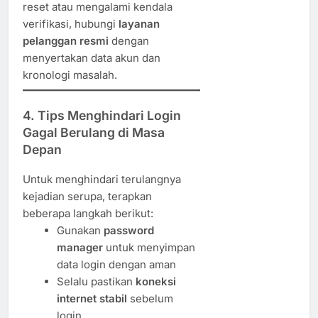
reset atau mengalami kendala
verifikasi, hubungi
layanan
pelanggan resmi
dengan
menyertakan data akun dan
kronologi masalah.
4. Tips Menghindari Login
Gagal Berulang di Masa
Depan
Untuk menghindari terulangnya
kejadian serupa, terapkan
beberapa langkah berikut:
Gunakan
password
manager
untuk menyimpan
data login dengan aman
Selalu pastikan
koneksi
internet stabil
sebelum
login