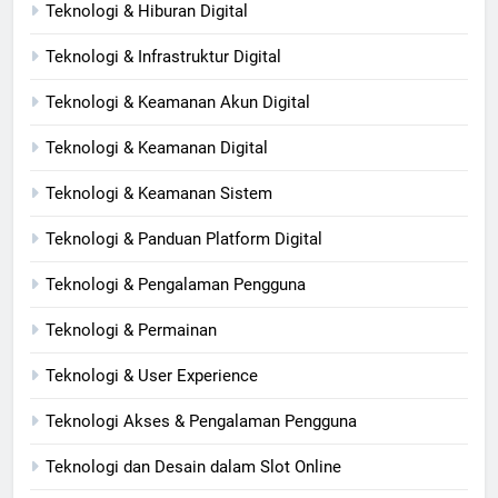
Teknologi & Hiburan Digital
Teknologi & Infrastruktur Digital
Teknologi & Keamanan Akun Digital
Teknologi & Keamanan Digital
Teknologi & Keamanan Sistem
Teknologi & Panduan Platform Digital
Teknologi & Pengalaman Pengguna
Teknologi & Permainan
Teknologi & User Experience
Teknologi Akses & Pengalaman Pengguna
Teknologi dan Desain dalam Slot Online