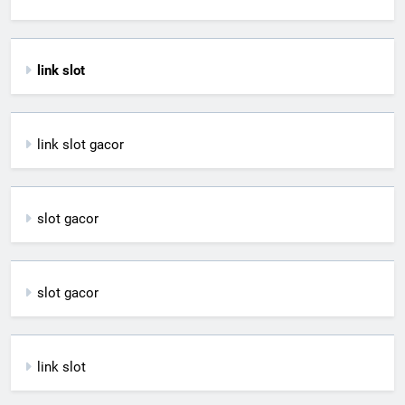
link slot
link slot gacor
slot gacor
slot gacor
link slot