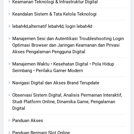
Keamanan Teknologi & Infrastruktur Digital
Keandalan Sistem & Tata Kelola Teknologi
lebah4d,alternatif lebah4d, login lebah4d
Manajemen Sesi dan Autentikasi Troubleshooting Login
Optimasi Browser dan Jaringan Keamanan dan Privasi
Akses Pengalaman Pengguna Digital
Manajemen Waktu • Kesehatan Digital • Pola Hidup
Seimbang • Perilaku Gamer Modern
Navigasi Digital dan Akses Brand Terupdate
Observasi Sistem Digital, Analisis Permainan Interaktif,
Studi Platform Online, Dinamika Game, Pengalaman
Digital
Panduan Akses
Panduan Bermain Slot Online