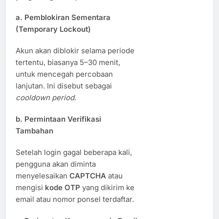
a.
Pemblokiran Sementara
(Temporary Lockout)
Akun akan diblokir selama periode
tertentu, biasanya 5–30 menit,
untuk mencegah percobaan
lanjutan. Ini disebut sebagai
cooldown period
.
b.
Permintaan Verifikasi
Tambahan
Setelah login gagal beberapa kali,
pengguna akan diminta
menyelesaikan
CAPTCHA
atau
mengisi
kode OTP
yang dikirim ke
email atau nomor ponsel terdaftar.