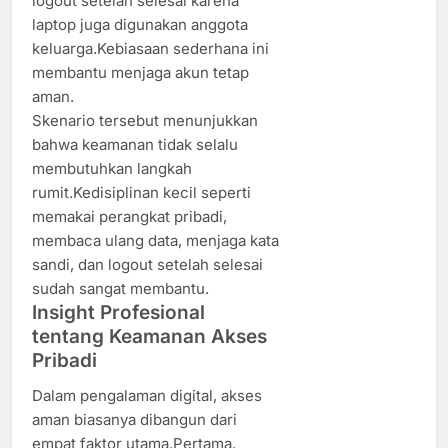
logout setelah selesai karena
laptop juga digunakan anggota
keluarga.Kebiasaan sederhana ini
membantu menjaga akun tetap
aman.
Skenario tersebut menunjukkan
bahwa keamanan tidak selalu
membutuhkan langkah
rumit.Kedisiplinan kecil seperti
memakai perangkat pribadi,
membaca ulang data, menjaga kata
sandi, dan logout setelah selesai
sudah sangat membantu.
Insight Profesional
tentang Keamanan Akses
Pribadi
Dalam pengalaman digital, akses
aman biasanya dibangun dari
empat faktor utama.Pertama,