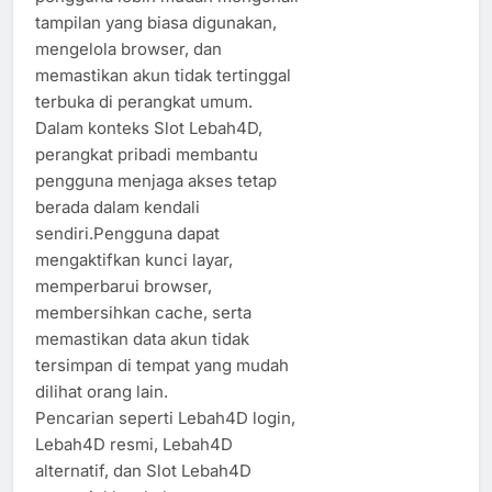
tampilan yang biasa digunakan,
mengelola browser, dan
memastikan akun tidak tertinggal
terbuka di perangkat umum.
Dalam konteks Slot Lebah4D,
perangkat pribadi membantu
pengguna menjaga akses tetap
berada dalam kendali
sendiri.Pengguna dapat
mengaktifkan kunci layar,
memperbarui browser,
membersihkan cache, serta
memastikan data akun tidak
tersimpan di tempat yang mudah
dilihat orang lain.
Pencarian seperti Lebah4D login,
Lebah4D resmi, Lebah4D
alternatif, dan Slot Lebah4D