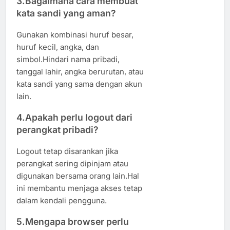
3.Bagaimana cara membuat
kata sandi yang aman?
Gunakan kombinasi huruf besar,
huruf kecil, angka, dan
simbol.Hindari nama pribadi,
tanggal lahir, angka berurutan, atau
kata sandi yang sama dengan akun
lain.
4.Apakah perlu logout dari
perangkat pribadi?
Logout tetap disarankan jika
perangkat sering dipinjam atau
digunakan bersama orang lain.Hal
ini membantu menjaga akses tetap
dalam kendali pengguna.
5.Mengapa browser perlu