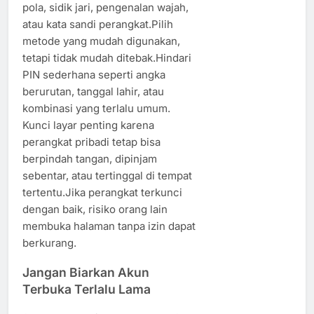
pola, sidik jari, pengenalan wajah,
atau kata sandi perangkat.Pilih
metode yang mudah digunakan,
tetapi tidak mudah ditebak.Hindari
PIN sederhana seperti angka
berurutan, tanggal lahir, atau
kombinasi yang terlalu umum.
Kunci layar penting karena
perangkat pribadi tetap bisa
berpindah tangan, dipinjam
sebentar, atau tertinggal di tempat
tertentu.Jika perangkat terkunci
dengan baik, risiko orang lain
membuka halaman tanpa izin dapat
berkurang.
Jangan Biarkan Akun
Terbuka Terlalu Lama