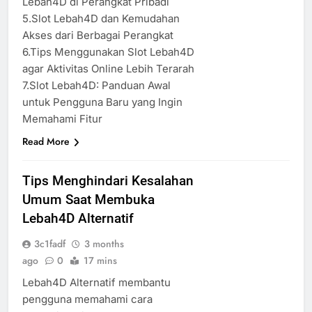
Lebah4D di Perangkat Pribadi
5.Slot Lebah4D dan Kemudahan
Akses dari Berbagai Perangkat
6.Tips Menggunakan Slot Lebah4D
agar Aktivitas Online Lebih Terarah
7.Slot Lebah4D: Panduan Awal
untuk Pengguna Baru yang Ingin
Memahami Fitur
Read More
Tips Menghindari Kesalahan
Umum Saat Membuka
Lebah4D Alternatif
3c1fadf
3 months
ago
0
17 mins
Lebah4D Alternatif membantu
pengguna memahami cara