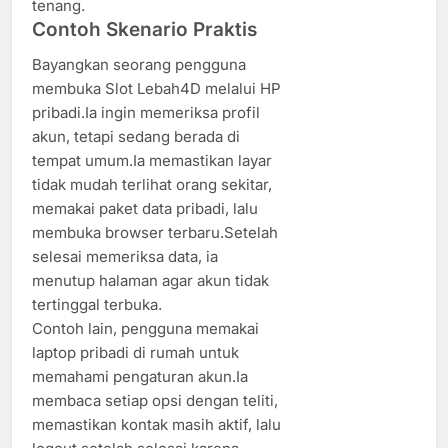
tenang.
Contoh Skenario Praktis
Bayangkan seorang pengguna
membuka Slot Lebah4D melalui HP
pribadi.Ia ingin memeriksa profil
akun, tetapi sedang berada di
tempat umum.Ia memastikan layar
tidak mudah terlihat orang sekitar,
memakai paket data pribadi, lalu
membuka browser terbaru.Setelah
selesai memeriksa data, ia
menutup halaman agar akun tidak
tertinggal terbuka.
Contoh lain, pengguna memakai
laptop pribadi di rumah untuk
memahami pengaturan akun.Ia
membaca setiap opsi dengan teliti,
memastikan kontak masih aktif, lalu