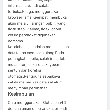
informasi akun di catatan
terbuka.Ketiga, menggunakan
browser lama.Keempat, membuka
akun melalui jaringan publik yang
tidak stabil.Kelima, tidak logout
ketika perangkat digunakan
bersama.
Kesalahan lain adalah memasukkan
data tanpa membaca ulang.Pada
perangkat mobile, salah input lebih
mudah terjadi karena keyboard
sentuh dan koreksi
otomatis.Pengguna sebaiknya
selalu memeriksa data sebelum
menyimpan perubahan.
Kesimpulan
Cara menggunakan Slot Lebah4D
dengan aman di perangkat pribadi