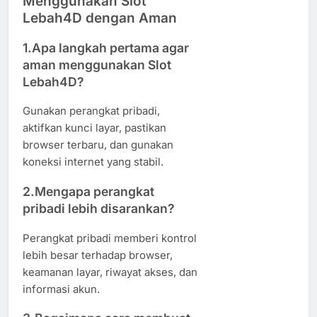
Menggunakan Slot
Lebah4D dengan Aman
1.Apa langkah pertama agar
aman menggunakan Slot
Lebah4D?
Gunakan perangkat pribadi,
aktifkan kunci layar, pastikan
browser terbaru, dan gunakan
koneksi internet yang stabil.
2.Mengapa perangkat
pribadi lebih disarankan?
Perangkat pribadi memberi kontrol
lebih besar terhadap browser,
keamanan layar, riwayat akses, dan
informasi akun.