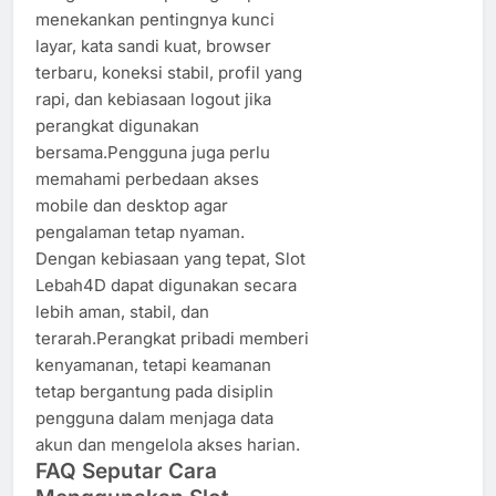
menekankan pentingnya kunci
layar, kata sandi kuat, browser
terbaru, koneksi stabil, profil yang
rapi, dan kebiasaan logout jika
perangkat digunakan
bersama.Pengguna juga perlu
memahami perbedaan akses
mobile dan desktop agar
pengalaman tetap nyaman.
Dengan kebiasaan yang tepat, Slot
Lebah4D dapat digunakan secara
lebih aman, stabil, dan
terarah.Perangkat pribadi memberi
kenyamanan, tetapi keamanan
tetap bergantung pada disiplin
pengguna dalam menjaga data
akun dan mengelola akses harian.
FAQ Seputar Cara