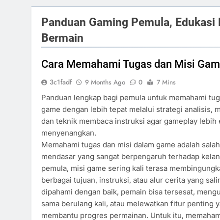
Panduan Gaming Pemula, Edukasi 
Bermain
Cara Memahami Tugas dan Misi Gam
3c1fadf
9 Months Ago
0
7 Mins
Panduan lengkap bagi pemula untuk memahami tug
game dengan lebih tepat melalui strategi analisis, 
dan teknik membaca instruksi agar gameplay lebih 
menyenangkan.
Memahami tugas dan misi dalam game adalah sala
mendasar yang sangat berpengaruh terhadap kelan
pemula, misi game sering kali terasa membingungka
berbagai tujuan, instruksi, atau alur cerita yang salin
dipahami dengan baik, pemain bisa tersesat, meng
sama berulang kali, atau melewatkan fitur penting 
membantu progres permainan. Untuk itu, memaha