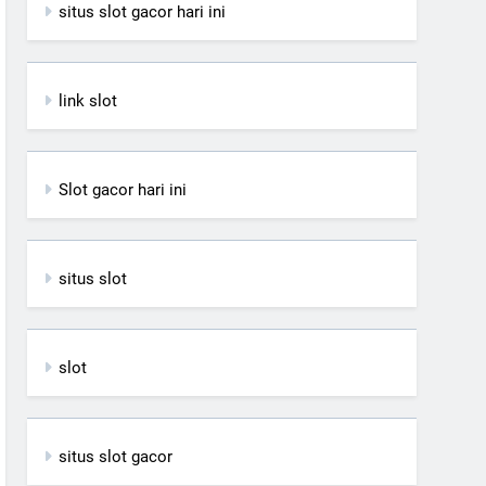
situs slot gacor hari ini
link slot
Slot gacor hari ini
situs slot
slot
situs slot gacor