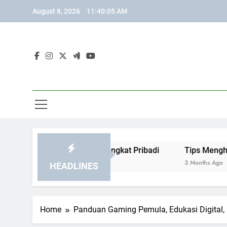
Skip
August 8, 2026
11:40:06 AM
to
content
Ter
Dapatkan P
gan Aman di Perangkat Pribadi
Tips Menghindari Kesa
3 Months Ago
HEADLINES
Home
Panduan Gaming Pemula, Edukasi Digital