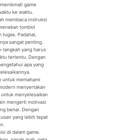
k menikmati game
aktu ke waktu.
ah membaca instruksi
 menekan tombol
 tugas. Padahal,
anya sangat penting.
h-langkah yang harus
aktu tertentu. Dengan
mengetahui apa yang
yelesaikannya.
ain untuk memahami
e modern menyertakan
at untuk menyelesaikan
in mengerti motivasi
ang benar. Dengan
san yang lebih tepat
n.
isi di dalam game.
kon, panah arah, peta