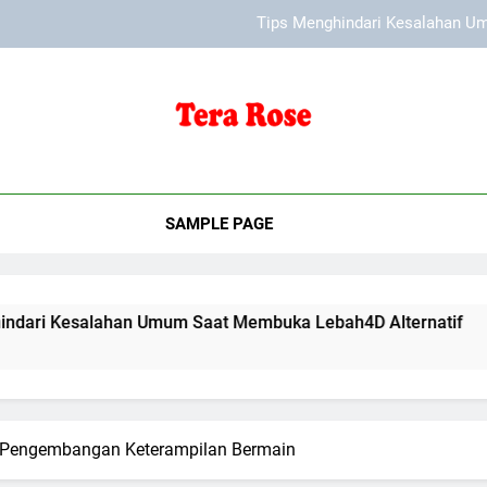
Tips Menghindari Kesalahan U
Slot Lebah4D T
Mengapa LAE138 
a Rose
Cara Menggunakan Slot Leba
roduk Kecantikan Alami Dari Tera Rose. Perawatan Terbaik Un
Tips Menghindari Kesalahan U
SAMPLE PAGE
Slot Lebah4D T
Mengapa LAE138 
lahan Umum Saat Membuka Lebah4D Alternatif
Slot Le
3 Months 
, Pengembangan Keterampilan Bermain