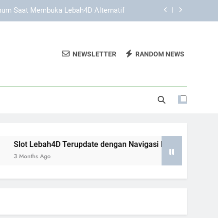
mum Saat Membuka Lebah4D Alternatif
erupdate dengan Navigasi Lebih Mudah
Login Banyak Dicari Pengguna Digital
NEWSLETTER
RANDOM NEWS
h4D dengan Aman di Perangkat Pribadi
tuk Kulit Yang Sehat Dan Bercahaya.
mum Saat Membuka Lebah4D Alternatif
erupdate dengan Navigasi Lebih Mudah
Login Banyak Dicari Pengguna Digital
bah4D Terupdate dengan Navigasi Lebih Mudah
Mengapa
Ago
3 Months 