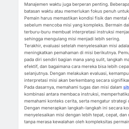
Manajemen waktu juga berperan penting. Beberapa 
batasan waktu atau memerlukan fokus penuh untuk
Pemain harus memastikan kondisi fisik dan mental
sebelum mencoba misi yang kompleks. Bermain dala
terburu-buru membuat interpretasi instruksi menjad
sehingga mengulang misi menjadi lebih sering.
Terakhir, evaluasi setelah menyelesaikan misi adala
meningkatkan pemahaman di misi berikutnya. Pemu
pada diri sendiri bagian mana yang sulit, langkah m
efektif, dan bagaimana cara mereka bisa lebih cep
selanjutnya. Dengan melakukan evaluasi, kemampua
interpretasi misi akan berkembang secara signifika
Pada dasarnya, memahami tugas dan misi dalam
sit
kombinasi antara membaca instruksi, memperhatikan
memahami konteks cerita, serta mengatur strategi
Dengan menerapkan langkah-langkah ini secara ko
menyelesaikan misi dengan lebih tepat, cepat, d
tanpa merasa kewalahan oleh kompleksitas permai