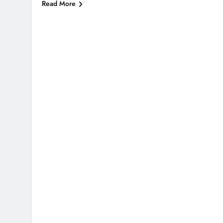
Read More