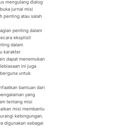
rus mengulang dialog
buka jurnal misi
 penting atau salah
bagian penting dalam
cara eksplisit
nting dalam
au karakter
main dapat menemukan
ebiasaan ini juga
 berguna untuk
nfaatkan bantuan dari
rpengalaman yang
lam tentang misi
saikan misi membantu
gurangi kebingungan.
ya digunakan sebagai