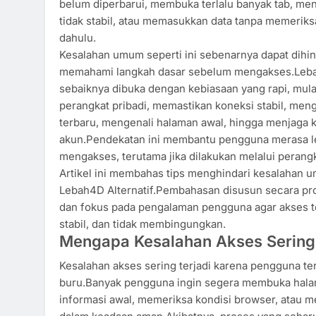
belum diperbarui, membuka terlalu banyak tab, m
tidak stabil, atau memasukkan data tanpa memeriksa
dahulu.
Kesalahan umum seperti ini sebenarnya dapat dihin
memahami langkah dasar sebelum mengakses.Leba
sebaiknya dibuka dengan kebiasaan yang rapi, mula
perangkat pribadi, memastikan koneksi stabil, me
terbaru, mengenali halaman awal, hingga menjaga
akun.Pendekatan ini membantu pengguna merasa le
mengakses, terutama jika dilakukan melalui perang
Artikel ini membahas tips menghindari kesalahan
Lebah4D Alternatif.Pembahasan disusun secara prof
dan fokus pada pengalaman pengguna agar akses t
stabil, dan tidak membingungkan.
Mengapa Kesalahan Akses Sering 
Kesalahan akses sering terjadi karena pengguna ter
buru.Banyak pengguna ingin segera membuka hal
informasi awal, memeriksa kondisi browser, atau 