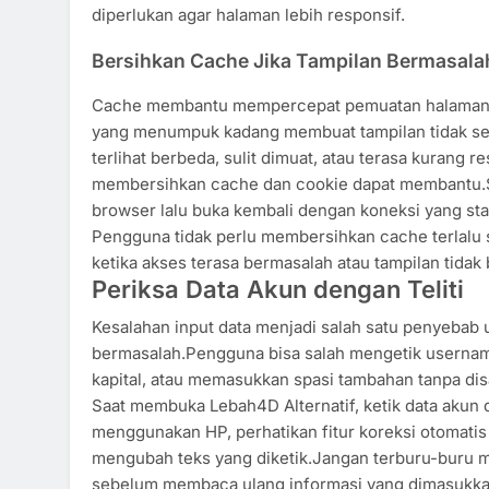
diperlukan agar halaman lebih responsif.
Bersihkan Cache Jika Tampilan Bermasala
Cache membantu mempercepat pemuatan halaman, 
yang menumpuk kadang membuat tampilan tidak se
terlihat berbeda, sulit dimuat, atau terasa kurang re
membersihkan cache dan cookie dapat membantu.Se
browser lalu buka kembali dengan koneksi yang stab
Pengguna tidak perlu membersihkan cache terlalu 
ketika akses terasa bermasalah atau tampilan tidak 
Periksa Data Akun dengan Teliti
Kesalahan input data menjadi salah satu penyebab
bermasalah.Pengguna bisa salah mengetik username
kapital, atau memasukkan spasi tambahan tanpa dis
Saat membuka Lebah4D Alternatif, ketik data akun
menggunakan HP, perhatikan fitur koreksi otomatis k
mengubah teks yang diketik.Jangan terburu-buru 
sebelum membaca ulang informasi yang dimasukka