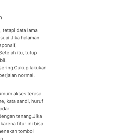
h
tetapi data lama
suai.Jika halaman
sponsif,
telah itu, tutup
il.
sering.Cukup lakukan
berjalan normal.
 umum akses terasa
, kata sandi, huruf
adari.
 dengan tenang.Jika
arena fitur ini bisa
menekan tombol
n.