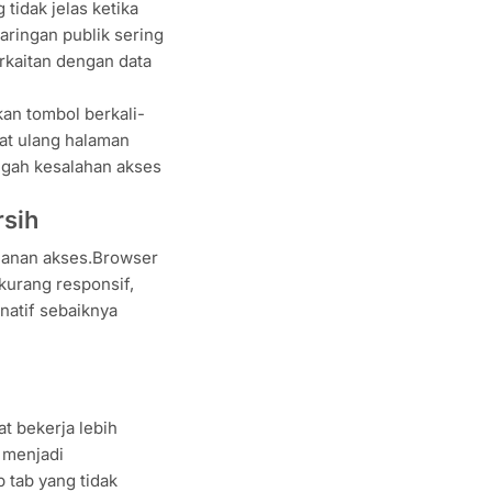
 tidak jelas ketika
ringan publik sering
erkaitan dengan data
an tombol berkali-
uat ulang halaman
gah kesalahan akses
sih
manan akses.Browser
kurang responsif,
natif sebaiknya
t bekerja lebih
 menjadi
 tab yang tidak