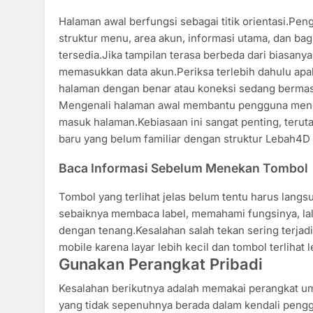
Halaman awal berfungsi sebagai titik orientasi.Pen
struktur menu, area akun, informasi utama, dan bag
tersedia.Jika tampilan terasa berbeda dari biasany
memasukkan data akun.Periksa terlebih dahulu ap
halaman dengan benar atau koneksi sedang bermas
Mengenali halaman awal membantu pengguna mengu
masuk halaman.Kebiasaan ini sangat penting, teru
baru yang belum familiar dengan struktur Lebah4D A
Baca Informasi Sebelum Menekan Tombol
Tombol yang terlihat jelas belum tentu harus lang
sebaiknya membaca label, memahami fungsinya, la
dengan tenang.Kesalahan salah tekan sering terjad
mobile karena layar lebih kecil dan tombol terlihat l
Gunakan Perangkat Pribadi
Kesalahan berikutnya adalah memakai perangkat u
yang tidak sepenuhnya berada dalam kendali pen