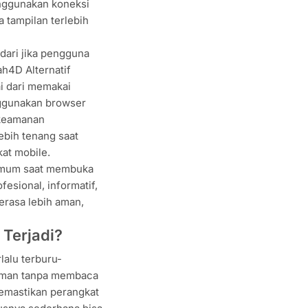
enggunakan koneksi
 tampilan terlebih
dari jika pengguna
h4D Alternatif
i dari memakai
nggunakan browser
 keamanan
bih tenang saat
kat mobile.
 umum saat membuka
esional, informatif,
erasa lebih aman,
Terjadi?
lalu terburu-
aman tanpa membaca
memastikan perangkat