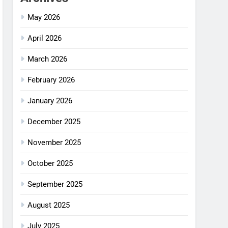
May 2026
April 2026
March 2026
February 2026
January 2026
December 2025
November 2025
October 2025
September 2025
August 2025
July 2025