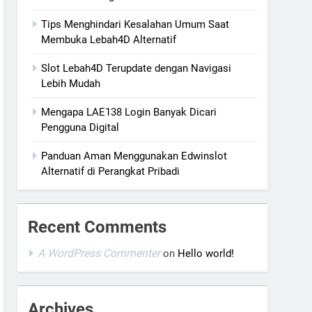
Tips Menghindari Kesalahan Umum Saat
Membuka Lebah4D Alternatif
Slot Lebah4D Terupdate dengan Navigasi
Lebih Mudah
Mengapa LAE138 Login Banyak Dicari
Pengguna Digital
Panduan Aman Menggunakan Edwinslot
Alternatif di Perangkat Pribadi
Recent Comments
A WordPress Commenter
on
Hello world!
Archives