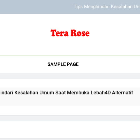
Tips Menghindari Kesalahan U
Slot Lebah4D T
Mengapa LAE138 
a Rose
Cara Menggunakan Slot Leba
roduk Kecantikan Alami Dari Tera Rose. Perawatan Terbaik Un
Tips Menghindari Kesalahan U
SAMPLE PAGE
Slot Lebah4D T
Mengapa LAE138 
lahan Umum Saat Membuka Lebah4D Alternatif
Slot Leb
3 Months A