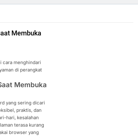
Saat Membuka
 cara menghindari
nyaman di perangkat
 Saat Membuka
rd yang sering dicari
sibel, praktis, dan
ri-hari, kesalahan
laman terasa kurang
kai browser yang