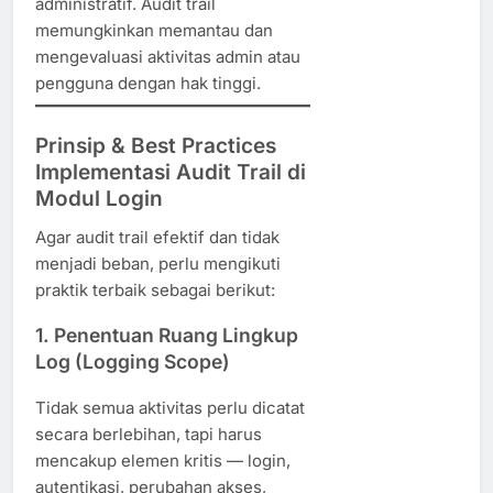
administratif. Audit trail
memungkinkan memantau dan
mengevaluasi aktivitas admin atau
pengguna dengan hak tinggi.
Prinsip & Best Practices
Implementasi Audit Trail di
Modul Login
Agar audit trail efektif dan tidak
menjadi beban, perlu mengikuti
praktik terbaik sebagai berikut:
1.
Penentuan Ruang Lingkup
Log (Logging Scope)
Tidak semua aktivitas perlu dicatat
secara berlebihan, tapi harus
mencakup elemen kritis — login,
autentikasi, perubahan akses,