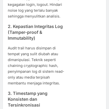
kegagalan login, logout. Hindari
noise log yang terlalu banyak
sehingga menyulitkan analisis.
2.
Kepastian Integritas Log
(Tamper-proof &
Immutability)
Audit trail harus disimpan di
tempat yang sulit diubah atau
dimanipulasi. Teknik seperti
chaining cryptographic hash,
penyimpanan log di sistem read-
only atau media terpisah
membantu menjaga integritas.
3.
Timestamp yang
Konsisten dan
Tersinkronisasi