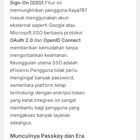
Sign-On (SSO)
.Fitur ini
memungkinkan pengguna Kaya787
masuk menggunakan akun
eksternal seperti Google atau
Microsoft.SSO berbasis protokol
OAuth 2.0
dan
OpenID Connect
memberikan kemudahan tanpa
mengorbankan keamanan.
Keunggulan utama SSO adalah
efisiensi.Pengguna tidak perlu
mengingat banyak password,
sementara platform tetap
terlindungi dengan enkripsi token
yang ketat.Integrasi ini sangat
membantu bagi pengguna yang
mengakses banyak layanan
sekaligus.
Munculnya Passkey dan Era