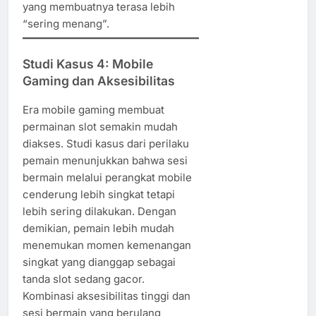
yang membuatnya terasa lebih
“sering menang”.
Studi Kasus 4: Mobile
Gaming dan Aksesibilitas
Era mobile gaming membuat
permainan slot semakin mudah
diakses. Studi kasus dari perilaku
pemain menunjukkan bahwa sesi
bermain melalui perangkat mobile
cenderung lebih singkat tetapi
lebih sering dilakukan. Dengan
demikian, pemain lebih mudah
menemukan momen kemenangan
singkat yang dianggap sebagai
tanda slot sedang gacor.
Kombinasi aksesibilitas tinggi dan
sesi bermain yang berulang