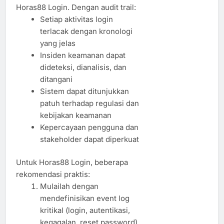
Horas88 Login. Dengan audit trail:
Setiap aktivitas login
terlacak dengan kronologi
yang jelas
Insiden keamanan dapat
dideteksi, dianalisis, dan
ditangani
Sistem dapat ditunjukkan
patuh terhadap regulasi dan
kebijakan keamanan
Kepercayaan pengguna dan
stakeholder dapat diperkuat
Untuk Horas88 Login, beberapa
rekomendasi praktis:
Mulailah dengan
mendefinisikan event log
kritikal (login, autentikasi,
kegagalan, reset password)