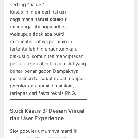
sedang “panas”.
Kasus ini memperlihatkan
bagaimana
narasi kolektif
memengaruhi popularitas.
Walaupun tidak ada bukti
matematis bahwa permainan
tertentu lebih menguntungkan,
diskusi di komunitas menciptakan
persepsi seolah-olah ada slot yang
benar-benar gacor. Dampaknya,
permainan tersebut cepat menjadi
populer dan ramai dimainkan,
terlepas dari fakta teknis RNG.
Studi Kasus 3: Desain Visual
dan User Experience
Slot populer umumnya memiliki