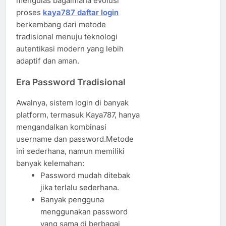
mengulas bagaimana evolusi
proses
kaya787 daftar login
berkembang dari metode
tradisional menuju teknologi
autentikasi modern yang lebih
adaptif dan aman.
Era Password Tradisional
Awalnya, sistem login di banyak
platform, termasuk Kaya787, hanya
mengandalkan kombinasi
username dan password.Metode
ini sederhana, namun memiliki
banyak kelemahan:
Password mudah ditebak
jika terlalu sederhana.
Banyak pengguna
menggunakan password
yang sama di berbagai