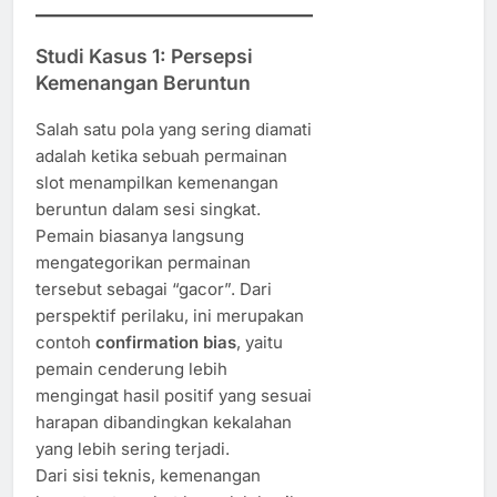
Studi Kasus 1: Persepsi
Kemenangan Beruntun
Salah satu pola yang sering diamati
adalah ketika sebuah permainan
slot menampilkan kemenangan
beruntun dalam sesi singkat.
Pemain biasanya langsung
mengategorikan permainan
tersebut sebagai “gacor”. Dari
perspektif perilaku, ini merupakan
contoh
confirmation bias
, yaitu
pemain cenderung lebih
mengingat hasil positif yang sesuai
harapan dibandingkan kekalahan
yang lebih sering terjadi.
Dari sisi teknis, kemenangan