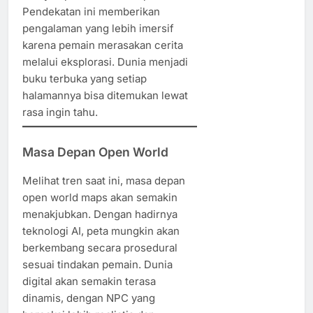
Pendekatan ini memberikan
pengalaman yang lebih imersif
karena pemain merasakan cerita
melalui eksplorasi. Dunia menjadi
buku terbuka yang setiap
halamannya bisa ditemukan lewat
rasa ingin tahu.
Masa Depan Open World
Melihat tren saat ini, masa depan
open world maps akan semakin
menakjubkan. Dengan hadirnya
teknologi AI, peta mungkin akan
berkembang secara prosedural
sesuai tindakan pemain. Dunia
digital akan semakin terasa
dinamis, dengan NPC yang