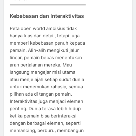
Kebebasan dan Interaktivitas
Peta open world ambisius tidak
hanya luas dan detail, tetapi juga
memberi kebebasan penuh kepada
pemain. Alih-alih mengikuti jalur
linear, pemain bebas menentukan
arah perjalanan mereka. Mau
langsung mengejar misi utama
atau menjelajah setiap sudut dunia
untuk menemukan rahasia, semua
pilihan ada di tangan pemain.
Interaktivitas juga menjadi elemen
penting. Dunia terasa lebih hidup
ketika pemain bisa berinteraksi
dengan berbagai elemen, seperti
memancing, berburu, membangun