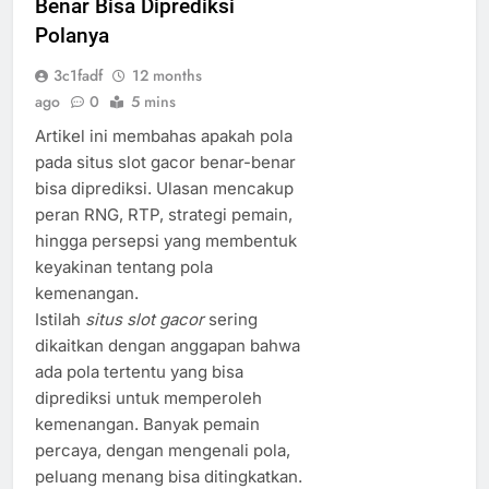
Benar Bisa Diprediksi
Polanya
3c1fadf
12 months
ago
0
5 mins
Artikel ini membahas apakah pola
pada situs slot gacor benar-benar
bisa diprediksi. Ulasan mencakup
peran RNG, RTP, strategi pemain,
hingga persepsi yang membentuk
keyakinan tentang pola
kemenangan.
Istilah
situs slot gacor
sering
dikaitkan dengan anggapan bahwa
ada pola tertentu yang bisa
diprediksi untuk memperoleh
kemenangan. Banyak pemain
percaya, dengan mengenali pola,
peluang menang bisa ditingkatkan.