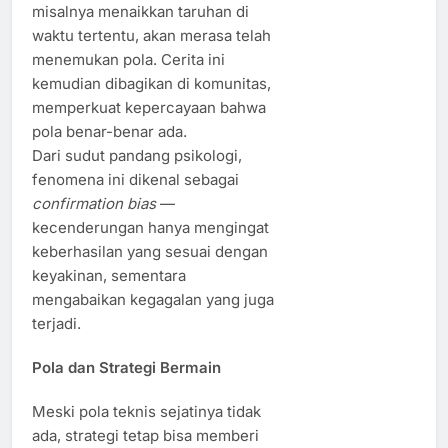
misalnya menaikkan taruhan di
waktu tertentu, akan merasa telah
menemukan pola. Cerita ini
kemudian dibagikan di komunitas,
memperkuat kepercayaan bahwa
pola benar-benar ada.
Dari sudut pandang psikologi,
fenomena ini dikenal sebagai
confirmation bias
—
kecenderungan hanya mengingat
keberhasilan yang sesuai dengan
keyakinan, sementara
mengabaikan kegagalan yang juga
terjadi.
Pola dan Strategi Bermain
Meski pola teknis sejatinya tidak
ada, strategi tetap bisa memberi