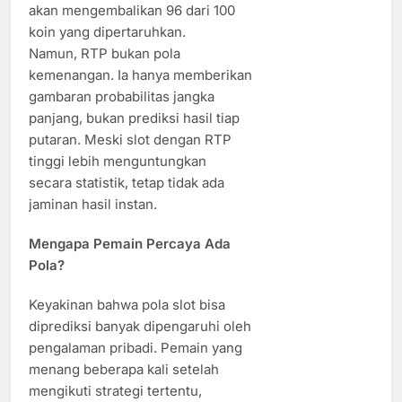
akan mengembalikan 96 dari 100
koin yang dipertaruhkan.
Namun, RTP bukan pola
kemenangan. Ia hanya memberikan
gambaran probabilitas jangka
panjang, bukan prediksi hasil tiap
putaran. Meski slot dengan RTP
tinggi lebih menguntungkan
secara statistik, tetap tidak ada
jaminan hasil instan.
Mengapa Pemain Percaya Ada
Pola?
Keyakinan bahwa pola slot bisa
diprediksi banyak dipengaruhi oleh
pengalaman pribadi. Pemain yang
menang beberapa kali setelah
mengikuti strategi tertentu,