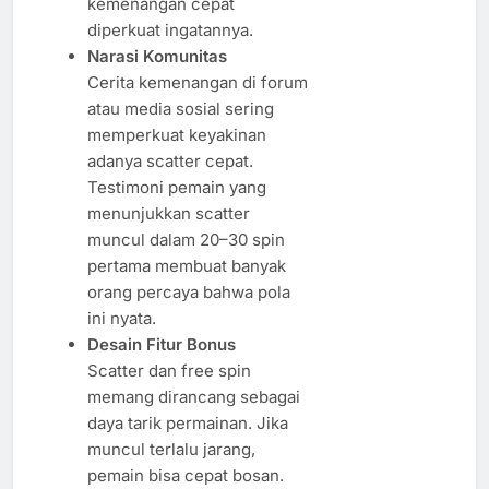
kemenangan cepat
diperkuat ingatannya.
Narasi Komunitas
Cerita kemenangan di forum
atau media sosial sering
memperkuat keyakinan
adanya scatter cepat.
Testimoni pemain yang
menunjukkan scatter
muncul dalam 20–30 spin
pertama membuat banyak
orang percaya bahwa pola
ini nyata.
Desain Fitur Bonus
Scatter dan free spin
memang dirancang sebagai
daya tarik permainan. Jika
muncul terlalu jarang,
pemain bisa cepat bosan.