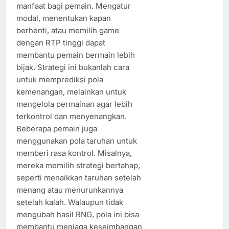
manfaat bagi pemain. Mengatur
modal, menentukan kapan
berhenti, atau memilih game
dengan RTP tinggi dapat
membantu pemain bermain lebih
bijak. Strategi ini bukanlah cara
untuk memprediksi pola
kemenangan, melainkan untuk
mengelola permainan agar lebih
terkontrol dan menyenangkan.
Beberapa pemain juga
menggunakan pola taruhan untuk
memberi rasa kontrol. Misalnya,
mereka memilih strategi bertahap,
seperti menaikkan taruhan setelah
menang atau menurunkannya
setelah kalah. Walaupun tidak
mengubah hasil RNG, pola ini bisa
membantu menjaga keseimbangan