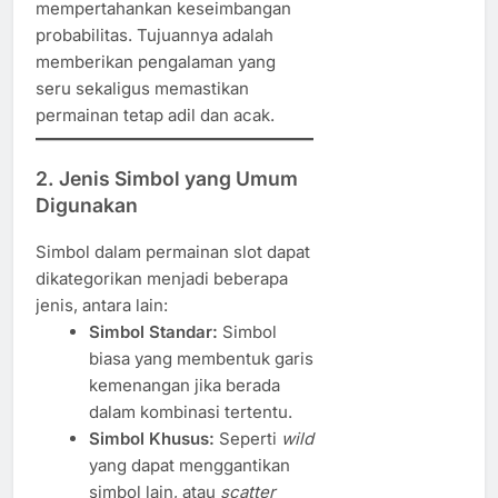
mempertahankan keseimbangan
probabilitas. Tujuannya adalah
memberikan pengalaman yang
seru sekaligus memastikan
permainan tetap adil dan acak.
2. Jenis Simbol yang Umum
Digunakan
Simbol dalam permainan slot dapat
dikategorikan menjadi beberapa
jenis, antara lain:
Simbol Standar:
Simbol
biasa yang membentuk garis
kemenangan jika berada
dalam kombinasi tertentu.
Simbol Khusus:
Seperti
wild
yang dapat menggantikan
simbol lain, atau
scatter