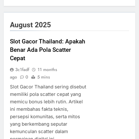
August 2025
Slot Gacor Thailand: Apakah
Benar Ada Pola Scatter
Cepat
3c1fadf
11 months
ago
0
5 mins
Slot Gacor Thailand sering disebut
memiliki pola scatter cepat yang
memicu bonus lebih rutin. Artikel
ini membahas fakta teknis,
persepsi komunitas, serta mitos
yang berkembang seputar
kemunculan scatter dalam
permainan digital ini.