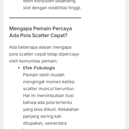
lebih konsisten dibanding
slot dengan volatilitas tinggi.
Mengapa Pemain Percaya
Ada Pola Scatter Cepat?
Ada beberapa alasan mengapa
pola scatter cepat tetap dipercaya
oleh komunitas pemain:
Efek Psikologis
Pemain lebih mudah
mengingat momen ketika
scatter muncul beruntun.
Hal ini menimbulkan ilusi
bahwa ada pola tertentu
yang bisa diikuti. Kekalahan
panjang sering kali
dilupakan, sementara