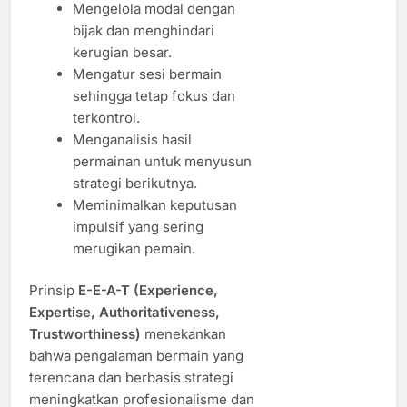
Mengelola modal dengan
bijak dan menghindari
kerugian besar.
Mengatur sesi bermain
sehingga tetap fokus dan
terkontrol.
Menganalisis hasil
permainan untuk menyusun
strategi berikutnya.
Meminimalkan keputusan
impulsif yang sering
merugikan pemain.
Prinsip
E-E-A-T (Experience,
Expertise, Authoritativeness,
Trustworthiness)
menekankan
bahwa pengalaman bermain yang
terencana dan berbasis strategi
meningkatkan profesionalisme dan