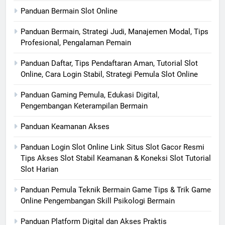
Panduan Bermain Slot Online
Panduan Bermain, Strategi Judi, Manajemen Modal, Tips
Profesional, Pengalaman Pemain
Panduan Daftar, Tips Pendaftaran Aman, Tutorial Slot
Online, Cara Login Stabil, Strategi Pemula Slot Online
Panduan Gaming Pemula, Edukasi Digital,
Pengembangan Keterampilan Bermain
Panduan Keamanan Akses
Panduan Login Slot Online Link Situs Slot Gacor Resmi
Tips Akses Slot Stabil Keamanan & Koneksi Slot Tutorial
Slot Harian
Panduan Pemula Teknik Bermain Game Tips & Trik Game
Online Pengembangan Skill Psikologi Bermain
Panduan Platform Digital dan Akses Praktis