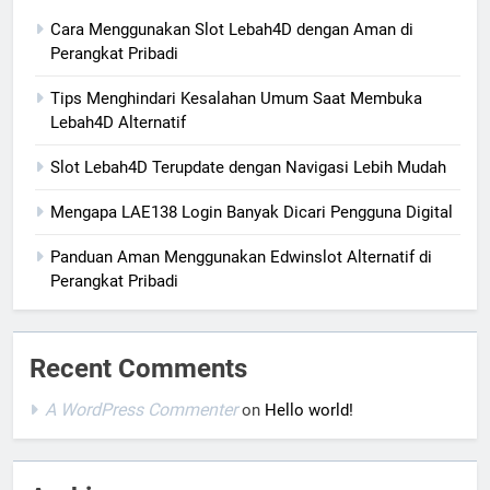
Cara Menggunakan Slot Lebah4D dengan Aman di
Perangkat Pribadi
Tips Menghindari Kesalahan Umum Saat Membuka
Lebah4D Alternatif
Slot Lebah4D Terupdate dengan Navigasi Lebih Mudah
Mengapa LAE138 Login Banyak Dicari Pengguna Digital
Panduan Aman Menggunakan Edwinslot Alternatif di
Perangkat Pribadi
Recent Comments
A WordPress Commenter
on
Hello world!