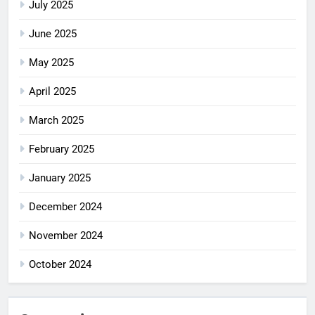
July 2025
June 2025
May 2025
April 2025
March 2025
February 2025
January 2025
December 2024
November 2024
October 2024