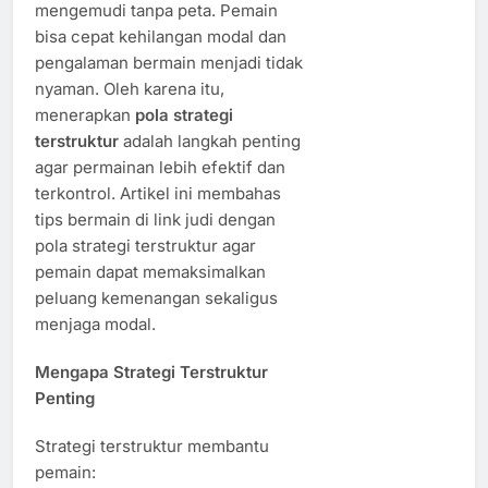
mengemudi tanpa peta. Pemain
bisa cepat kehilangan modal dan
pengalaman bermain menjadi tidak
nyaman. Oleh karena itu,
menerapkan
pola strategi
terstruktur
adalah langkah penting
agar permainan lebih efektif dan
terkontrol. Artikel ini membahas
tips bermain di link judi dengan
pola strategi terstruktur agar
pemain dapat memaksimalkan
peluang kemenangan sekaligus
menjaga modal.
Mengapa Strategi Terstruktur
Penting
Strategi terstruktur membantu
pemain: