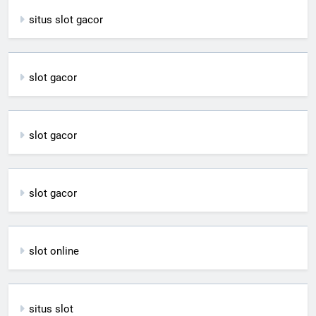
situs slot gacor
slot gacor
slot gacor
slot gacor
slot online
situs slot