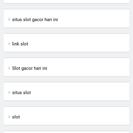
situs slot gacor hari ini
link slot
Slot gacor hari ini
situs slot
slot