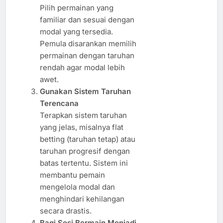
Pilih permainan yang
familiar dan sesuai dengan
modal yang tersedia.
Pemula disarankan memilih
permainan dengan taruhan
rendah agar modal lebih
awet.
Gunakan Sistem Taruhan
Terencana
Terapkan sistem taruhan
yang jelas, misalnya flat
betting (taruhan tetap) atau
taruhan progresif dengan
batas tertentu. Sistem ini
membantu pemain
mengelola modal dan
menghindari kehilangan
secara drastis.
Bagi Sesi Bermain Menjadi