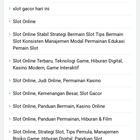
slot gacor hari ini
Slot Online
Slot Online Stabil Strategi Bermain Slot Tips Bermain
Slot Konsisten Manajemen Modal Permainan Edukasi
Pemain Slot
Slot Online Terbaru, Teknologi Game, Hiburan Digital,
Kasino Modern, Game Interaktif
Slot Online, Judi Online, Permainan Kasino
Slot Online, Kemenangan Besar, Slot Gacor
Slot Online, Panduan Bermain, Kasino Online
Slot Online, Panduan Permainan, Hiburan & Film
Slot Online, Strategi Slot, Tips Pemula, Manajemen
Risiko Game, Hiburan Digital, Panduan Slot