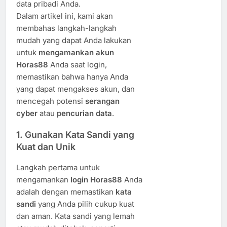
data pribadi Anda.
Dalam artikel ini, kami akan
membahas langkah-langkah
mudah yang dapat Anda lakukan
untuk
mengamankan akun
Horas88
Anda saat login,
memastikan bahwa hanya Anda
yang dapat mengakses akun, dan
mencegah potensi
serangan
cyber
atau
pencurian data
.
1. Gunakan Kata Sandi yang
Kuat dan Unik
Langkah pertama untuk
mengamankan
login Horas88
Anda
adalah dengan memastikan
kata
sandi
yang Anda pilih cukup kuat
dan aman. Kata sandi yang lemah