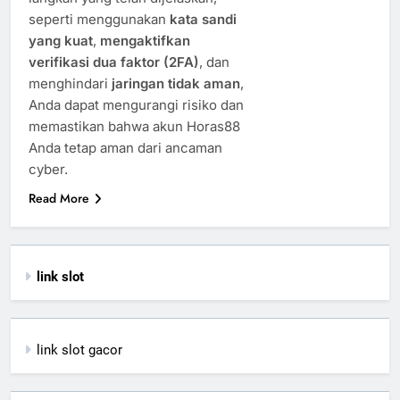
seperti menggunakan
kata sandi
yang kuat
,
mengaktifkan
verifikasi dua faktor (2FA)
, dan
menghindari
jaringan tidak aman
,
Anda dapat mengurangi risiko dan
memastikan bahwa akun Horas88
Anda tetap aman dari ancaman
cyber.
Read More
link slot
link slot gacor