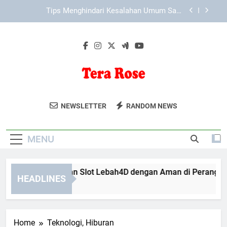
Skip
Slot Lebah4D Terupdate dengan Navigasi Lebih
to
Mudah
content
Mengapa LAE138 Login Banyak Dicari Pengguna
Digital
Cara Menggunakan Slot Lebah4D dengan Aman di
Perangkat Pribadi
Tips Menghindari Kesalahan Umum Saat
Membuka Lebah4D Alternatif
Tera Rose
Dapatkan Produk Kecantikan Alami Dari
Slot Lebah4D Terupdate dengan Navigasi Lebih
NEWSLETTER
RANDOM NEWS
Mudah
Tera Rose. Perawatan Terbaik Untuk
Mengapa LAE138 Login Banyak Dicari Pengguna
Kulit Yang Sehat Dan Bercahaya.
Digital
MENU
ra Menggunakan Slot Lebah4D dengan Aman di Perangkat Pri
HEADLINES
Months Ago
Home
Teknologi, Hiburan