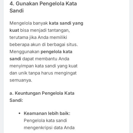
4. Gunakan Pengelola Kata
Sandi
Mengelola banyak
kata sandi yang
kuat
bisa menjadi tantangan,
terutama jika Anda memiliki
beberapa akun di berbagai situs.
Menggunakan
pengelola kata
sandi
dapat membantu Anda
menyimpan kata sandi yang kuat
dan unik tanpa harus mengingat
semuanya.
a.
Keuntungan Pengelola Kata
Sandi:
Keamanan lebih baik:
Pengelola kata sandi
mengenkripsi data Anda