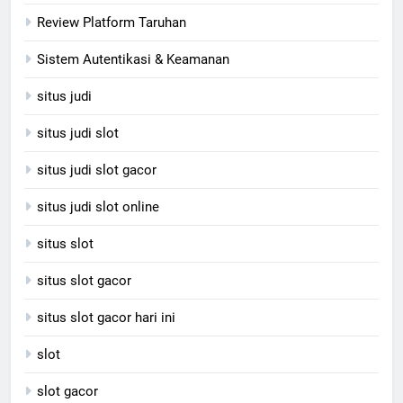
Review Platform Taruhan
Sistem Autentikasi & Keamanan
situs judi
situs judi slot
situs judi slot gacor
situs judi slot online
situs slot
situs slot gacor
situs slot gacor hari ini
slot
slot gacor