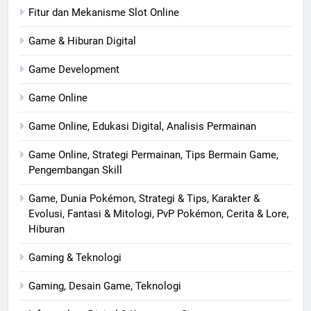
Fitur dan Mekanisme Slot Online
Game & Hiburan Digital
Game Development
Game Online
Game Online, Edukasi Digital, Analisis Permainan
Game Online, Strategi Permainan, Tips Bermain Game,
Pengembangan Skill
Game, Dunia Pokémon, Strategi & Tips, Karakter &
Evolusi, Fantasi & Mitologi, PvP Pokémon, Cerita & Lore,
Hiburan
Gaming & Teknologi
Gaming, Desain Game, Teknologi