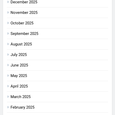
December 2025
November 2025
October 2025
September 2025
August 2025
July 2025
June 2025
May 2025
April 2025
March 2025
February 2025