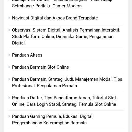
Seimbang • Perilaku Gamer Modern
Navigasi Digital dan Akses Brand Terupdate
Observasi Sistem Digital, Analisis Permainan Interaktif,
Studi Platform Online, Dinamika Game, Pengalaman
Digital
Panduan Akses
Panduan Bermain Slot Online
Panduan Bermain, Strategi Judi, Manajemen Modal, Tips
Profesional, Pengalaman Pemain
Panduan Daftar, Tips Pendaftaran Aman, Tutorial Slot
Online, Cara Login Stabil, Strategi Pemula Slot Online
Panduan Gaming Pemula, Edukasi Digital,
Pengembangan Keterampilan Bermain