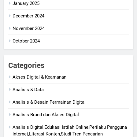
January 2025
December 2024
November 2024
October 2024
Categories
Akses Digital & Keamanan
Analisis & Data
Analisis & Desain Permainan Digital
Analisis Brand dan Akses Digital
Analisis Digital,Edukasi Istilah Online,Perilaku Pengguna
Internet,Literasi Konten,Studi Tren Pencarian