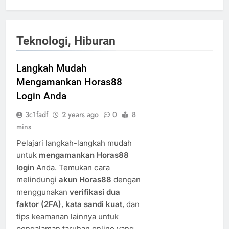
Teknologi, Hiburan
Langkah Mudah
Mengamankan Horas88
Login Anda
3c1fadf
2 years ago
0
8
mins
Pelajari langkah-langkah mudah
untuk
mengamankan Horas88
login
Anda. Temukan cara
melindungi
akun Horas88
dengan
menggunakan
verifikasi dua
faktor (2FA)
,
kata sandi kuat
, dan
tips keamanan lainnya untuk
pengalaman taruhan online yang