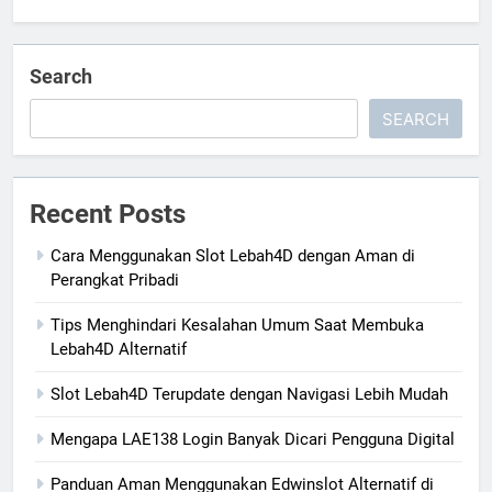
Search
SEARCH
Recent Posts
Cara Menggunakan Slot Lebah4D dengan Aman di
Perangkat Pribadi
Tips Menghindari Kesalahan Umum Saat Membuka
Lebah4D Alternatif
Slot Lebah4D Terupdate dengan Navigasi Lebih Mudah
Mengapa LAE138 Login Banyak Dicari Pengguna Digital
Panduan Aman Menggunakan Edwinslot Alternatif di