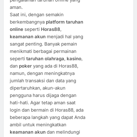
aman.
Saat ini, dengan semakin
berkembangnya
platform taruhan
online
seperti
Horas88
,
keamanan akun
menjadi hal yang
sangat penting. Banyak pemain
menikmati berbagai permainan
seperti
taruhan olahraga
,
kasino
,
dan
poker
yang ada di Horas88,
namun, dengan meningkatnya
jumlah transaksi dan data yang
dipertaruhkan, akun-akun
pengguna harus dijaga dengan
hati-hati. Agar tetap aman saat
login dan bermain di Horas88, ada
beberapa langkah yang dapat Anda
ambil untuk meningkatkan
keamanan akun
dan melindungi