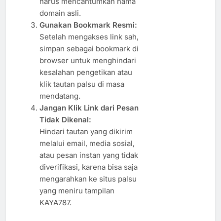
harus mencantumkan nama
domain asli.
Gunakan Bookmark Resmi:
Setelah mengakses link sah,
simpan sebagai bookmark di
browser untuk menghindari
kesalahan pengetikan atau
klik tautan palsu di masa
mendatang.
Jangan Klik Link dari Pesan
Tidak Dikenal:
Hindari tautan yang dikirim
melalui email, media sosial,
atau pesan instan yang tidak
diverifikasi, karena bisa saja
mengarahkan ke situs palsu
yang meniru tampilan
KAYA787.