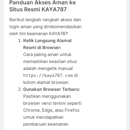
Panduan Akses Aman ke
Situs Resmi KAYA787
Berikut langkah-langkah akses dan
login aman yang direkomendasikan
oleh tim keamanan KAYA787:
Ketik Langsung Alamat
Resmi di Browser:
Cara paling aman untuk
memastikan keaslian situs
adalah mengetik manual
di
https://kaya787.com
kolom alamat browser.
Gunakan Browser Terbaru:
Pastikan menggunakan
browser versi terkini seperti
Chrome, Edge, atau Firefox
untuk mendapatkan
pembaruan keamanan