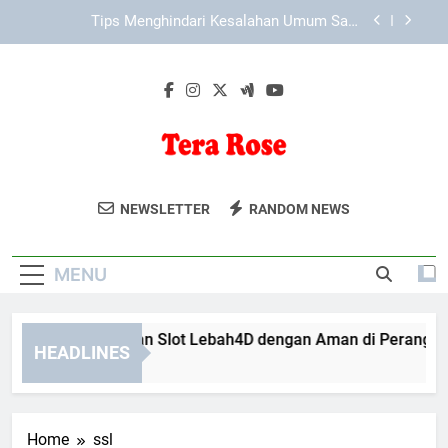
Skip
Slot Lebah4D Terupdate dengan Navigasi Lebih
to
Mudah
content
Mengapa LAE138 Login Banyak Dicari Pengguna
Digital
Cara Menggunakan Slot Lebah4D dengan Aman di
Perangkat Pribadi
Tips Menghindari Kesalahan Umum Saat
Membuka Lebah4D Alternatif
Tera Rose
Dapatkan Produk Kecantikan Alami Dari
Slot Lebah4D Terupdate dengan Navigasi Lebih
NEWSLETTER
RANDOM NEWS
Mudah
Tera Rose. Perawatan Terbaik Untuk
Mengapa LAE138 Login Banyak Dicari Pengguna
Kulit Yang Sehat Dan Bercahaya.
Digital
MENU
ra Menggunakan Slot Lebah4D dengan Aman di Perangkat Pri
HEADLINES
Months Ago
Home
ssl