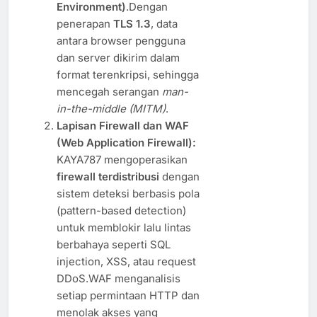
Environment)
.Dengan
penerapan
TLS 1.3
, data
antara browser pengguna
dan server dikirim dalam
format terenkripsi, sehingga
mencegah serangan
man-
in-the-middle (MITM)
.
Lapisan Firewall dan WAF
(Web Application Firewall):
KAYA787 mengoperasikan
firewall terdistribusi
dengan
sistem deteksi berbasis pola
(pattern-based detection)
untuk memblokir lalu lintas
berbahaya seperti SQL
injection, XSS, atau request
DDoS.WAF menganalisis
setiap permintaan HTTP dan
menolak akses yang