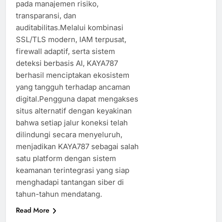
pada manajemen risiko,
transparansi, dan
auditabilitas.Melalui kombinasi
SSL/TLS modern, IAM terpusat,
firewall adaptif, serta sistem
deteksi berbasis AI, KAYA787
berhasil menciptakan ekosistem
yang tangguh terhadap ancaman
digital.Pengguna dapat mengakses
situs alternatif dengan keyakinan
bahwa setiap jalur koneksi telah
dilindungi secara menyeluruh,
menjadikan KAYA787 sebagai salah
satu platform dengan sistem
keamanan terintegrasi yang siap
menghadapi tantangan siber di
tahun-tahun mendatang.
Read More