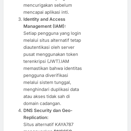
mencurigakan sebelum
mencapai aplikasi inti.
Identity and Access
Management (IAM):
Setiap pengguna yang login
melalui situs alternatif tetap
diautentikasi oleh server
pusat menggunakan token
terenkripsi (JWT).IAM
memastikan bahwa identitas
pengguna diverifikasi
melalui sistem tunggal,
menghindari duplikasi data
atau akses tidak sah di
domain cadangan.
DNS Security dan Geo-
Replication:
Situs alternatif KAYA787