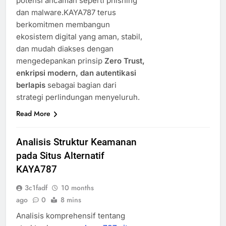
potensi ancaman seperti phishing
dan malware.KAYA787 terus
berkomitmen membangun
ekosistem digital yang aman, stabil,
dan mudah diakses dengan
mengedepankan prinsip
Zero Trust,
enkripsi modern, dan autentikasi
berlapis
sebagai bagian dari
strategi perlindungan menyeluruh.
Read More
Analisis Struktur Keamanan
pada Situs Alternatif
KAYA787
3c1fadf
10 months
ago
0
8 mins
Analisis komprehensif tentang