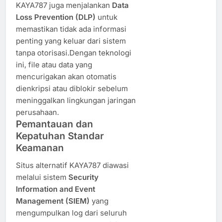
KAYA787 juga menjalankan
Data
Loss Prevention (DLP)
untuk
memastikan tidak ada informasi
penting yang keluar dari sistem
tanpa otorisasi.Dengan teknologi
ini, file atau data yang
mencurigakan akan otomatis
dienkripsi atau diblokir sebelum
meninggalkan lingkungan jaringan
perusahaan.
Pemantauan dan
Kepatuhan Standar
Keamanan
Situs alternatif KAYA787 diawasi
melalui sistem
Security
Information and Event
Management (SIEM)
yang
mengumpulkan log dari seluruh