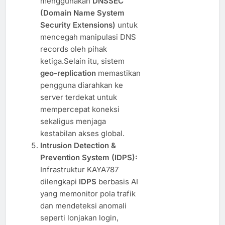
menggunakan
DNSSEC
(Domain Name System
Security Extensions)
untuk
mencegah manipulasi DNS
records oleh pihak
ketiga.Selain itu, sistem
geo-replication
memastikan
pengguna diarahkan ke
server terdekat untuk
mempercepat koneksi
sekaligus menjaga
kestabilan akses global.
Intrusion Detection &
Prevention System (IDPS):
Infrastruktur KAYA787
dilengkapi
IDPS
berbasis AI
yang memonitor pola trafik
dan mendeteksi anomali
seperti lonjakan login,