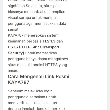
signifikan.Selain itu, situs palsu
biasanya memanfaatkan tampilan
visual serupa untuk menipu
pengguna agar memasukkan data
sensitif.
KAYA787 menerapkan sistem
keamanan berbasis
TLS 1.3
dan
HSTS (HTTP Strict Transport
Security)
untuk memastikan
pengguna hanya dapat mengakses
situs melalui koneksi HTTPS yang
aman.
Cara Mengenali Link Resmi
KAYA787
Sebelum melakukan login,
pengguna disarankan untuk
memverifikasi keaslian situs
dengan langkah-langkah berikut: