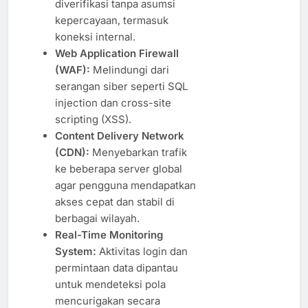
diverifikasi tanpa asumsi
kepercayaan, termasuk
koneksi internal.
Web Application Firewall
(WAF):
Melindungi dari
serangan siber seperti SQL
injection dan cross-site
scripting (XSS).
Content Delivery Network
(CDN):
Menyebarkan trafik
ke beberapa server global
agar pengguna mendapatkan
akses cepat dan stabil di
berbagai wilayah.
Real-Time Monitoring
System:
Aktivitas login dan
permintaan data dipantau
untuk mendeteksi pola
mencurigakan secara