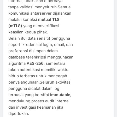
internal, tidak akan dipercaya
tanpa validasi menyeluruh.Semua
komunikasi antarserver dijalankan
melalui koneksi
mutual TLS
(mTLS)
yang memverifikasi
keaslian kedua pihak.
Selain itu, data sensitif pengguna
seperti kredensial login, email, dan
preferensi disimpan dalam
database terenkripsi menggunakan
algoritma
AES-256
, sementara
token autentikasi memiliki waktu
hidup terbatas untuk mencegah
penyalahgunaan.Seluruh aktivitas
pengguna dicatat dalam log
terpusat yang bersifat
immutable
,
mendukung proses audit internal
dan investigasi keamanan jika
diperlukan.