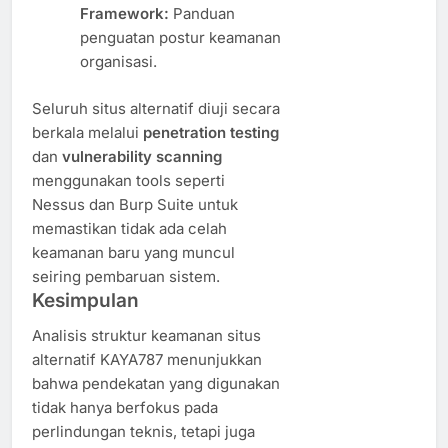
Framework:
Panduan
penguatan postur keamanan
organisasi.
Seluruh situs alternatif diuji secara
berkala melalui
penetration testing
dan
vulnerability scanning
menggunakan tools seperti
Nessus dan Burp Suite untuk
memastikan tidak ada celah
keamanan baru yang muncul
seiring pembaruan sistem.
Kesimpulan
Analisis struktur keamanan situs
alternatif KAYA787 menunjukkan
bahwa pendekatan yang digunakan
tidak hanya berfokus pada
perlindungan teknis, tetapi juga