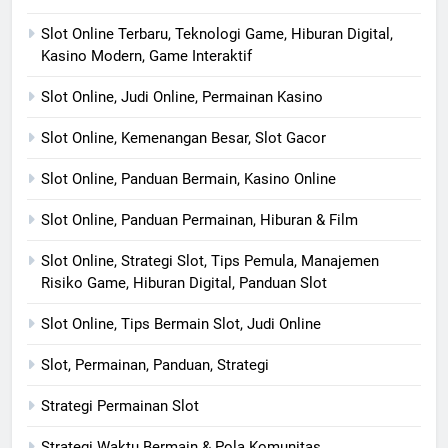
Slot Online Terbaru, Teknologi Game, Hiburan Digital,
Kasino Modern, Game Interaktif
Slot Online, Judi Online, Permainan Kasino
Slot Online, Kemenangan Besar, Slot Gacor
Slot Online, Panduan Bermain, Kasino Online
Slot Online, Panduan Permainan, Hiburan & Film
Slot Online, Strategi Slot, Tips Pemula, Manajemen
Risiko Game, Hiburan Digital, Panduan Slot
Slot Online, Tips Bermain Slot, Judi Online
Slot, Permainan, Panduan, Strategi
Strategi Permainan Slot
Strategi Waktu Bermain & Pola Komunitas