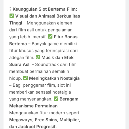
?
Keunggulan Slot Bertema Film:
Visual dan Animasi Berkualitas
Tinggi
– Menggunakan elemen
dari film asli untuk pengalaman
yang lebih imersif.
Fitur Bonus
Bertema
– Banyak game memiliki
fitur khusus yang terinspirasi dari
adegan film.
Musik dan Efek
Suara Asli
– Soundtrack dari film
membuat permainan semakin
hidup.
Meningkatkan Nostalgia
– Bagi penggemar film, slot ini
memberikan sensasi nostalgia
yang menyenangkan.
Beragam
Mekanisme Permainan
–
Menggunakan fitur modern seperti
Megaways, Free Spins, Multiplier,
dan Jackpot Progresif
.