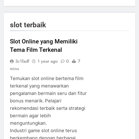
slot terbaik
Slot Online yang Memiliki
Tema Film Terkenal
3c1fadf
1 year ago
0
7
mins
Temukan slot online bertema film
terkenal yang menawarkan
pengalaman bermain seru dan fitur
bonus menarik. Pelajari
rekomendasi terbaik serta strategi
bermain agar lebih
menguntungkan.
Industri game slot online terus
berkembang dengan berbagai