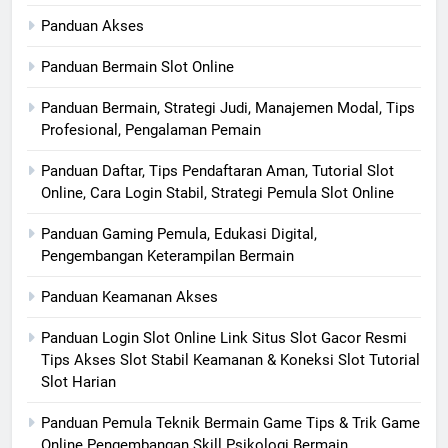
Panduan Akses
Panduan Bermain Slot Online
Panduan Bermain, Strategi Judi, Manajemen Modal, Tips
Profesional, Pengalaman Pemain
Panduan Daftar, Tips Pendaftaran Aman, Tutorial Slot
Online, Cara Login Stabil, Strategi Pemula Slot Online
Panduan Gaming Pemula, Edukasi Digital,
Pengembangan Keterampilan Bermain
Panduan Keamanan Akses
Panduan Login Slot Online Link Situs Slot Gacor Resmi
Tips Akses Slot Stabil Keamanan & Koneksi Slot Tutorial
Slot Harian
Panduan Pemula Teknik Bermain Game Tips & Trik Game
Online Pengembangan Skill Psikologi Bermain