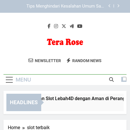
Skip
Slot Lebah4D Terupdate dengan Navigasi Lebih
to
Mudah
content
Mengapa LAE138 Login Banyak Dicari Pengguna
Digital
Cara Menggunakan Slot Lebah4D dengan Aman di
Perangkat Pribadi
Tips Menghindari Kesalahan Umum Saat
Membuka Lebah4D Alternatif
Tera Rose
Dapatkan Produk Kecantikan Alami Dari
Slot Lebah4D Terupdate dengan Navigasi Lebih
NEWSLETTER
RANDOM NEWS
Mudah
Tera Rose. Perawatan Terbaik Untuk
Mengapa LAE138 Login Banyak Dicari Pengguna
Kulit Yang Sehat Dan Bercahaya.
Digital
MENU
ra Menggunakan Slot Lebah4D dengan Aman di Perangkat Pri
HEADLINES
Months Ago
Home
slot terbaik