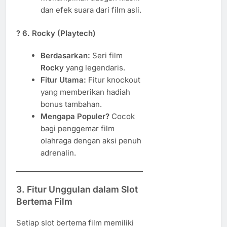
dan efek suara dari film asli.
?
6. Rocky (Playtech)
Berdasarkan:
Seri film
Rocky
yang legendaris.
Fitur Utama:
Fitur knockout
yang memberikan hadiah
bonus tambahan.
Mengapa Populer?
Cocok
bagi penggemar film
olahraga dengan aksi penuh
adrenalin.
3. Fitur Unggulan dalam Slot
Bertema Film
Setiap slot bertema film memiliki