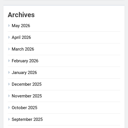
Archives
May 2026
April 2026
March 2026
February 2026
January 2026
December 2025
November 2025
October 2025
September 2025