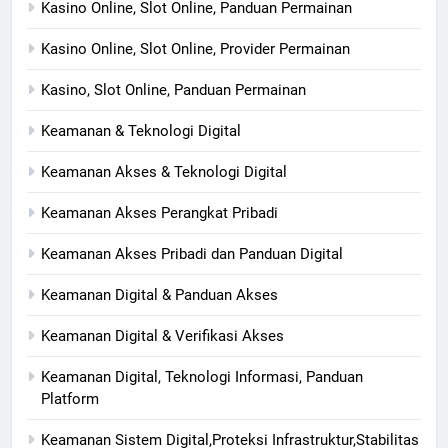
Kasino Online, Slot Online, Panduan Permainan
Kasino Online, Slot Online, Provider Permainan
Kasino, Slot Online, Panduan Permainan
Keamanan & Teknologi Digital
Keamanan Akses & Teknologi Digital
Keamanan Akses Perangkat Pribadi
Keamanan Akses Pribadi dan Panduan Digital
Keamanan Digital & Panduan Akses
Keamanan Digital & Verifikasi Akses
Keamanan Digital, Teknologi Informasi, Panduan
Platform
Keamanan Sistem Digital,Proteksi Infrastruktur,Stabilitas