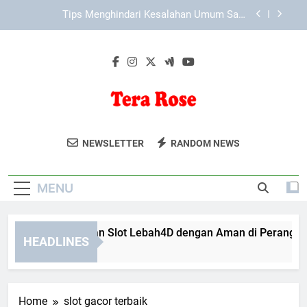
Skip
Slot Lebah4D Terupdate dengan Navigasi Lebih
to
Mudah
content
Mengapa LAE138 Login Banyak Dicari Pengguna
Digital
Cara Menggunakan Slot Lebah4D dengan Aman di
Perangkat Pribadi
Tips Menghindari Kesalahan Umum Saat
Membuka Lebah4D Alternatif
Tera Rose
Dapatkan Produk Kecantikan Alami Dari
Slot Lebah4D Terupdate dengan Navigasi Lebih
NEWSLETTER
RANDOM NEWS
Mudah
Tera Rose. Perawatan Terbaik Untuk
Mengapa LAE138 Login Banyak Dicari Pengguna
Kulit Yang Sehat Dan Bercahaya.
Digital
MENU
ra Menggunakan Slot Lebah4D dengan Aman di Perangkat Pri
HEADLINES
Months Ago
Home
slot gacor terbaik