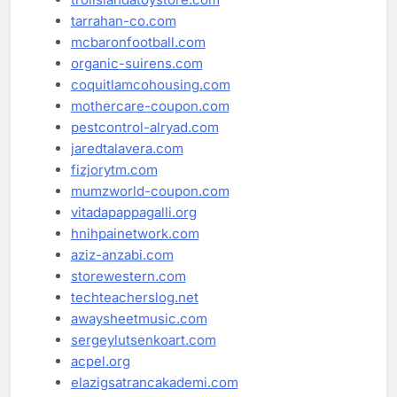
tarrahan-co.com
mcbaronfootball.com
organic-suirens.com
coquitlamcohousing.com
mothercare-coupon.com
pestcontrol-alryad.com
jaredtalavera.com
fizjorytm.com
mumzworld-coupon.com
vitadapappagalli.org
hnihpainetwork.com
aziz-anzabi.com
storewestern.com
techteacherslog.net
awaysheetmusic.com
sergeylutsenkoart.com
acpel.org
elazigsatrancakademi.com