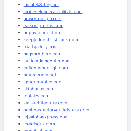
jamalek3almy.net
mobesekameracanliizle.com
powertoolspro.net
eatsumgreens.com
puppyconnect.org
keepjudgechrisbrook.com
ixiartgallery.com
bagsbrothers.com
sustaindatacenter.com
collectiongolfgti.com
pouceencm.net
spherequotes.com
skinhauss.com
testakw.com
sia-architecture.com
onshoesfactoryoutletstore.com
lojaalohaexpress.com
ibeldisouk.com
monellisi.com