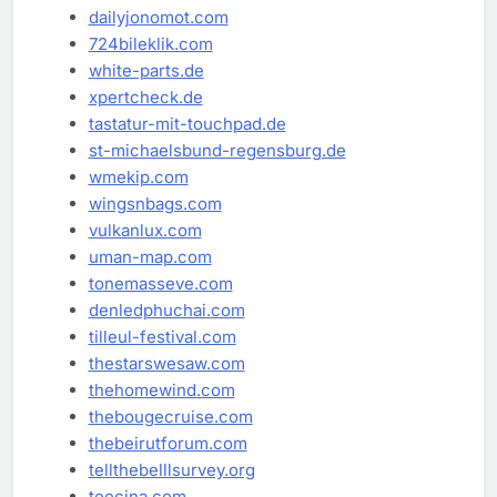
dailyjonomot.com
724bileklik.com
white-parts.de
xpertcheck.de
tastatur-mit-touchpad.de
st-michaelsbund-regensburg.de
wmekip.com
wingsnbags.com
vulkanlux.com
uman-map.com
tonemasseve.com
denledphuchai.com
tilleul-festival.com
thestarswesaw.com
thehomewind.com
thebougecruise.com
thebeirutforum.com
tellthebelllsurvey.org
teecina.com