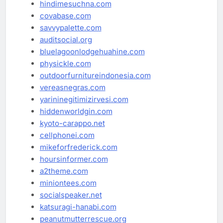
hindimesuchna.com
covabase.com
savvypalette.com
auditsocial.org
bluelagoonlodgehuahine.com
physickle.com
outdoorfurnitureindonesia.com
vereasnegras.com
yarininegitimizirvesi.com
hiddenworldgin.com
kyoto-carappo.net
cellphonei.com
mikeforfrederick.com
hoursinformer.com
a2theme.com
miniontees.com
socialspeaker.net
katsuragi-hanabi.com
peanutmutterrescue.org