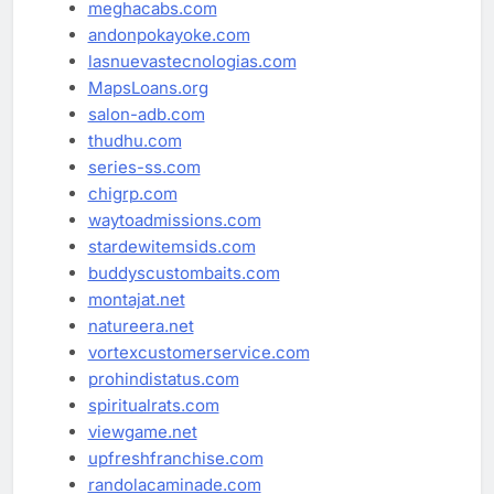
meghacabs.com
andonpokayoke.com
lasnuevastecnologias.com
MapsLoans.org
salon-adb.com
thudhu.com
series-ss.com
chigrp.com
waytoadmissions.com
stardewitemsids.com
buddyscustombaits.com
montajat.net
natureera.net
vortexcustomerservice.com
prohindistatus.com
spiritualrats.com
viewgame.net
upfreshfranchise.com
randolacaminade.com