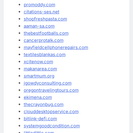
promoddy.com
citations-ses.net
shopfreshpasta.com
aaman-sa.com
thebestfootballs.com
cancerprotalk.com
mayfieldcellphonerepairs.com
textilesblankas.com
xcitenow.com
makanarea.com
smartmum.org
jgowdyconsulting.com
oregontravelingtours.com
ekimena.com
thecrayonbug.com
clouddesktopservice.com
bitlink-defi.com
systemgoodcondition.com
littledittle.com