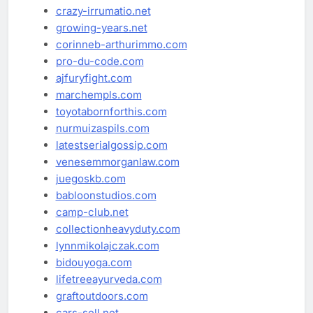
crazy-irrumatio.net
growing-years.net
corinneb-arthurimmo.com
pro-du-code.com
ajfuryfight.com
marchempls.com
toyotabornforthis.com
nurmuizaspils.com
latestserialgossip.com
venesemmorganlaw.com
juegoskb.com
babloonstudios.com
camp-club.net
collectionheavyduty.com
lynnmikolajczak.com
bidouyoga.com
lifetreeayurveda.com
graftoutdoors.com
cars-sell.net