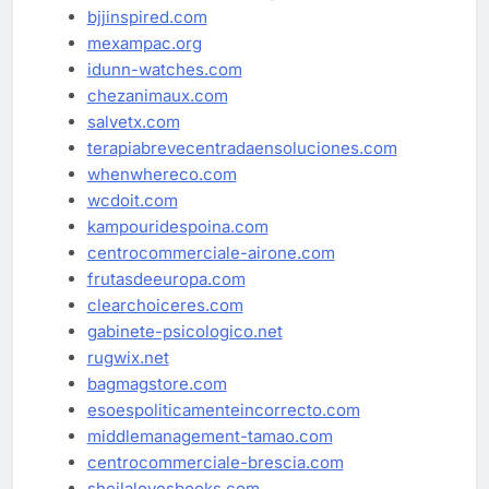
bjjinspired.com
mexampac.org
idunn-watches.com
chezanimaux.com
salvetx.com
terapiabrevecentradaensoluciones.com
whenwhereco.com
wcdoit.com
kampouridespoina.com
centrocommerciale-airone.com
frutasdeeuropa.com
clearchoiceres.com
gabinete-psicologico.net
rugwix.net
bagmagstore.com
esoespoliticamenteincorrecto.com
middlemanagement-tamao.com
centrocommerciale-brescia.com
sheilalovesbooks.com