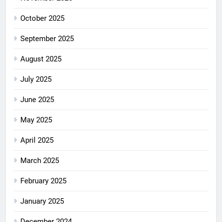
October 2025
September 2025
August 2025
July 2025
June 2025
May 2025
April 2025
March 2025
February 2025
January 2025
December 2024