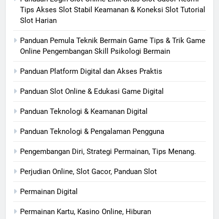
Tips Akses Slot Stabil Keamanan & Koneksi Slot Tutorial
Slot Harian
Panduan Pemula Teknik Bermain Game Tips & Trik Game
Online Pengembangan Skill Psikologi Bermain
Panduan Platform Digital dan Akses Praktis
Panduan Slot Online & Edukasi Game Digital
Panduan Teknologi & Keamanan Digital
Panduan Teknologi & Pengalaman Pengguna
Pengembangan Diri, Strategi Permainan, Tips Menang.
Perjudian Online, Slot Gacor, Panduan Slot
Permainan Digital
Permainan Kartu, Kasino Online, Hiburan