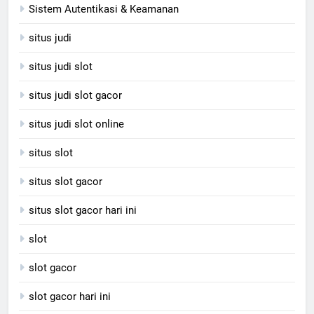
Sistem Autentikasi & Keamanan
situs judi
situs judi slot
situs judi slot gacor
situs judi slot online
situs slot
situs slot gacor
situs slot gacor hari ini
slot
slot gacor
slot gacor hari ini