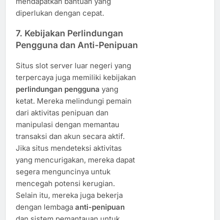
mendapatkan bantuan yang
diperlukan dengan cepat.
7.
Kebijakan Perlindungan
Pengguna dan Anti-Penipuan
Situs slot server luar negeri yang
terpercaya juga memiliki kebijakan
perlindungan pengguna
yang
ketat. Mereka melindungi pemain
dari aktivitas penipuan dan
manipulasi dengan memantau
transaksi dan akun secara aktif.
Jika situs mendeteksi aktivitas
yang mencurigakan, mereka dapat
segera menguncinya untuk
mencegah potensi kerugian.
Selain itu, mereka juga bekerja
dengan lembaga
anti-penipuan
dan sistem pemantauan untuk