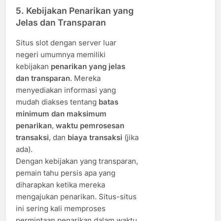
5.
Kebijakan Penarikan yang
Jelas dan Transparan
Situs slot dengan server luar
negeri umumnya memiliki
kebijakan
penarikan yang jelas
dan transparan
. Mereka
menyediakan informasi yang
mudah diakses tentang
batas
minimum dan maksimum
penarikan
,
waktu pemrosesan
transaksi
, dan
biaya transaksi
(jika
ada).
Dengan kebijakan yang transparan,
pemain tahu persis apa yang
diharapkan ketika mereka
mengajukan penarikan. Situs-situs
ini sering kali memproses
permintaan penarikan dalam waktu