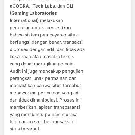
eCOGRA
,
iTech Labs
, dan
GLI
(Gaming Laboratories
International)
melakukan
pengujian untuk memastikan
bahwa sistem pembayaran situs
berfungsi dengan benar, transaksi
diproses dengan adil, dan tidak ada
kesalahan atau masalah teknis
yang dapat merugikan pemain.
Audit ini juga mencakup pengujian
perangkat lunak permainan dan
memastikan bahwa situs tersebut
menawarkan permainan yang adil
dan tidak dimanipulasi. Proses ini
memberikan lapisan transparansi
yang membantu pemain merasa
lebih aman saat bertransaksi di
situs tersebut.