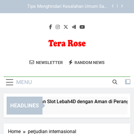
Skip
Slot Lebah4D Terupdate dengan Navigasi Lebih
to
Mudah
content
Mengapa LAE138 Login Banyak Dicari Pengguna
Digital
Cara Menggunakan Slot Lebah4D dengan Aman di
Perangkat Pribadi
Tips Menghindari Kesalahan Umum Saat
Membuka Lebah4D Alternatif
Tera Rose
Dapatkan Produk Kecantikan Alami Dari
Slot Lebah4D Terupdate dengan Navigasi Lebih
NEWSLETTER
RANDOM NEWS
Mudah
Tera Rose. Perawatan Terbaik Untuk
Mengapa LAE138 Login Banyak Dicari Pengguna
Kulit Yang Sehat Dan Bercahaya.
Digital
MENU
ra Menggunakan Slot Lebah4D dengan Aman di Perangkat Pri
HEADLINES
Months Ago
Home
perjudian internasional