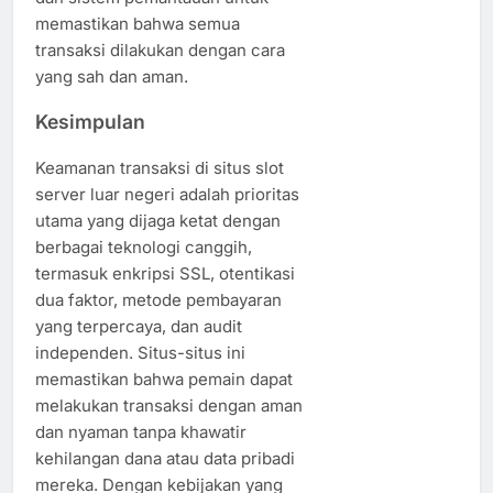
memastikan bahwa semua
transaksi dilakukan dengan cara
yang sah dan aman.
Kesimpulan
Keamanan transaksi di situs slot
server luar negeri adalah prioritas
utama yang dijaga ketat dengan
berbagai teknologi canggih,
termasuk enkripsi SSL, otentikasi
dua faktor, metode pembayaran
yang terpercaya, dan audit
independen. Situs-situs ini
memastikan bahwa pemain dapat
melakukan transaksi dengan aman
dan nyaman tanpa khawatir
kehilangan dana atau data pribadi
mereka. Dengan kebijakan yang