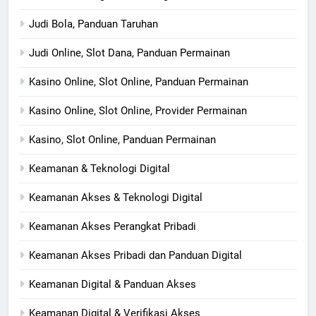
Judi Bola, Panduan Taruhan
Judi Online, Slot Dana, Panduan Permainan
Kasino Online, Slot Online, Panduan Permainan
Kasino Online, Slot Online, Provider Permainan
Kasino, Slot Online, Panduan Permainan
Keamanan & Teknologi Digital
Keamanan Akses & Teknologi Digital
Keamanan Akses Perangkat Pribadi
Keamanan Akses Pribadi dan Panduan Digital
Keamanan Digital & Panduan Akses
Keamanan Digital & Verifikasi Akses