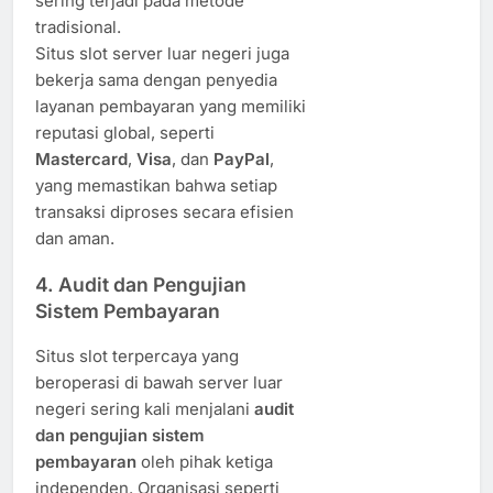
sering terjadi pada metode
tradisional.
Situs slot server luar negeri juga
bekerja sama dengan penyedia
layanan pembayaran yang memiliki
reputasi global, seperti
Mastercard
,
Visa
, dan
PayPal
,
yang memastikan bahwa setiap
transaksi diproses secara efisien
dan aman.
4.
Audit dan Pengujian
Sistem Pembayaran
Situs slot terpercaya yang
beroperasi di bawah server luar
negeri sering kali menjalani
audit
dan pengujian sistem
pembayaran
oleh pihak ketiga
independen. Organisasi seperti