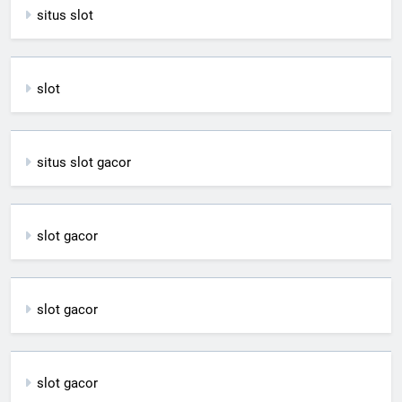
situs slot
slot
situs slot gacor
slot gacor
slot gacor
slot gacor