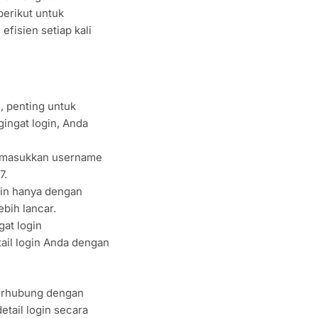
berikut untuk
fisien setiap kali
 penting untuk
ngat login, Anda
 memasukkan username
7.
gin hanya dengan
bih lancar.
gat login
il login Anda dengan
terhubung dengan
tail login secara