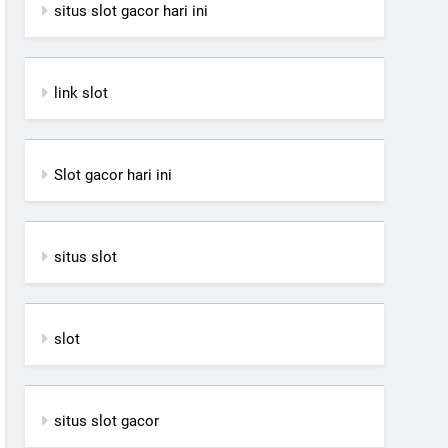
situs slot gacor hari ini
link slot
Slot gacor hari ini
situs slot
slot
situs slot gacor