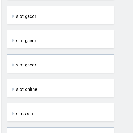
slot gacor
slot gacor
slot gacor
slot online
situs slot