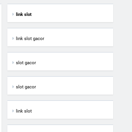
link slot
link slot gacor
slot gacor
slot gacor
link slot