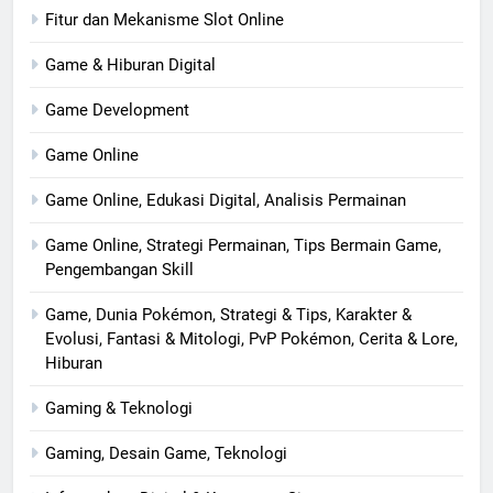
Fitur dan Mekanisme Slot Online
Game & Hiburan Digital
Game Development
Game Online
Game Online, Edukasi Digital, Analisis Permainan
Game Online, Strategi Permainan, Tips Bermain Game,
Pengembangan Skill
Game, Dunia Pokémon, Strategi & Tips, Karakter &
Evolusi, Fantasi & Mitologi, PvP Pokémon, Cerita & Lore,
Hiburan
Gaming & Teknologi
Gaming, Desain Game, Teknologi