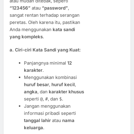
atau mudah ditebak, seperti
“123456”
atau
“password”
,
sangat rentan terhadap serangan
peretas. Oleh karena itu, pastikan
Anda menggunakan
kata sandi
yang kompleks
.
a.
Ciri-ciri Kata Sandi yang Kuat:
Panjangnya minimal
12
karakter
.
Menggunakan kombinasi
huruf besar
,
huruf kecil
,
angka
, dan
karakter khusus
seperti
,
, dan
.
@
#
$
Jangan menggunakan
informasi pribadi seperti
tanggal lahir
atau
nama
keluarga
.