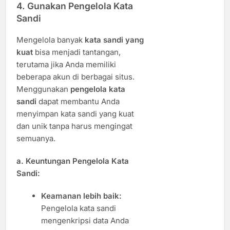
4. Gunakan Pengelola Kata
Sandi
Mengelola banyak
kata sandi yang
kuat
bisa menjadi tantangan,
terutama jika Anda memiliki
beberapa akun di berbagai situs.
Menggunakan
pengelola kata
sandi
dapat membantu Anda
menyimpan kata sandi yang kuat
dan unik tanpa harus mengingat
semuanya.
a.
Keuntungan Pengelola Kata
Sandi:
Keamanan lebih baik:
Pengelola kata sandi
mengenkripsi data Anda