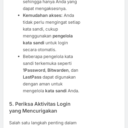
sehingga hanya Anda yang
dapat mengaksesnya.
Kemudahan akses:
Anda
tidak perlu mengingat setiap
kata sandi, cukup
menggunakan
pengelola
kata sandi
untuk login
secara otomatis.
Beberapa pengelola kata
sandi terkemuka seperti
1Password
,
Bitwarden
, dan
LastPass
dapat digunakan
dengan aman untuk
mengelola
kata sandi
Anda.
5. Periksa Aktivitas Login
yang Mencurigakan
Salah satu langkah penting dalam