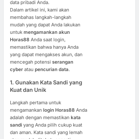
data pribadi Anda.
Dalam artikel ini, kami akan
membahas langkah-langkah
mudah yang dapat Anda lakukan
untuk
mengamankan akun
Horas88
Anda saat login,
memastikan bahwa hanya Anda
yang dapat mengakses akun, dan
mencegah potensi
serangan
cyber
atau
pencurian data
.
1. Gunakan Kata Sandi yang
Kuat dan Unik
Langkah pertama untuk
mengamankan
login Horas88
Anda
adalah dengan memastikan
kata
sandi
yang Anda pilih cukup kuat
dan aman. Kata sandi yang lemah