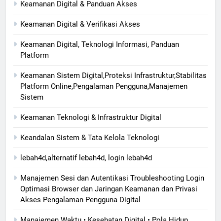
Keamanan Digital & Panduan Akses
Keamanan Digital & Verifikasi Akses
Keamanan Digital, Teknologi Informasi, Panduan
Platform
Keamanan Sistem Digital,Proteksi Infrastruktur,Stabilitas
Platform Online,Pengalaman Pengguna,Manajemen
Sistem
Keamanan Teknologi & Infrastruktur Digital
Keandalan Sistem & Tata Kelola Teknologi
lebah4d,alternatif lebah4d, login lebah4d
Manajemen Sesi dan Autentikasi Troubleshooting Login
Optimasi Browser dan Jaringan Keamanan dan Privasi
Akses Pengalaman Pengguna Digital
Manajemen Waktu • Kesehatan Digital • Pola Hidup