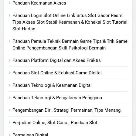
Panduan Keamanan Akses
Panduan Login Slot Online Link Situs Slot Gacor Resmi
Tips Akses Slot Stabil Keamanan & Koneksi Slot Tutorial
Slot Harian
Panduan Pemula Teknik Bermain Game Tips & Trik Game
Online Pengembangan Skill Psikologi Bermain
Panduan Platform Digital dan Akses Praktis
Panduan Slot Online & Edukasi Game Digital
Panduan Teknologi & Keamanan Digital
Panduan Teknologi & Pengalaman Pengguna
Pengembangan Diri, Strategi Permainan, Tips Menang.
Perjudian Online, Slot Gacor, Panduan Slot
Permainan Digital