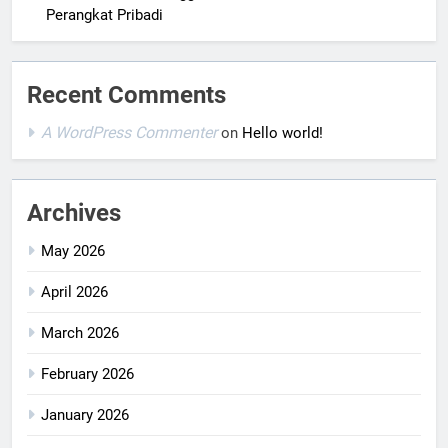
Perangkat Pribadi
Recent Comments
A WordPress Commenter
on
Hello world!
Archives
May 2026
April 2026
March 2026
February 2026
January 2026