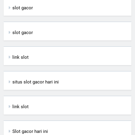
slot gacor
slot gacor
link slot
situs slot gacor hari ini
link slot
Slot gacor hari ini