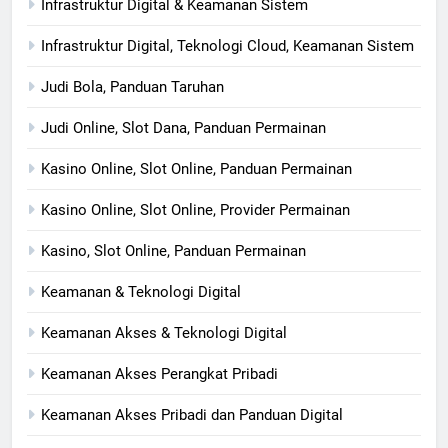
Infrastruktur Digital & Keamanan Sistem
Infrastruktur Digital, Teknologi Cloud, Keamanan Sistem
Judi Bola, Panduan Taruhan
Judi Online, Slot Dana, Panduan Permainan
Kasino Online, Slot Online, Panduan Permainan
Kasino Online, Slot Online, Provider Permainan
Kasino, Slot Online, Panduan Permainan
Keamanan & Teknologi Digital
Keamanan Akses & Teknologi Digital
Keamanan Akses Perangkat Pribadi
Keamanan Akses Pribadi dan Panduan Digital