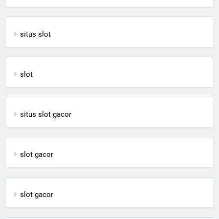
situs slot
slot
situs slot gacor
slot gacor
slot gacor