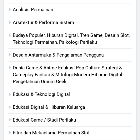
Analisis Permainan
Arsitektur & Performa Sistem
Budaya Populer, Hiburan Digital, Tren Game, Desain Slot,
Teknologi Permainan, Psikologi Perilaku
Desain Antarmuka & Pengalaman Pengguna
Dunia Game & Anime Edukasi Pop Culture Strategi &
Gameplay Fantasi & Mitologi Modern Hiburan Digital
Pengetahuan Umum Geek
Edukasi & Teknologi Digital
Edukasi Digital & Hiburan Keluarga
Edukasi Game / Studi Perilaku
Fitur dan Mekanisme Permainan Slot