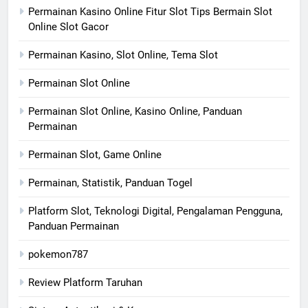
Permainan Kasino Online Fitur Slot Tips Bermain Slot
Online Slot Gacor
Permainan Kasino, Slot Online, Tema Slot
Permainan Slot Online
Permainan Slot Online, Kasino Online, Panduan
Permainan
Permainan Slot, Game Online
Permainan, Statistik, Panduan Togel
Platform Slot, Teknologi Digital, Pengalaman Pengguna,
Panduan Permainan
pokemon787
Review Platform Taruhan