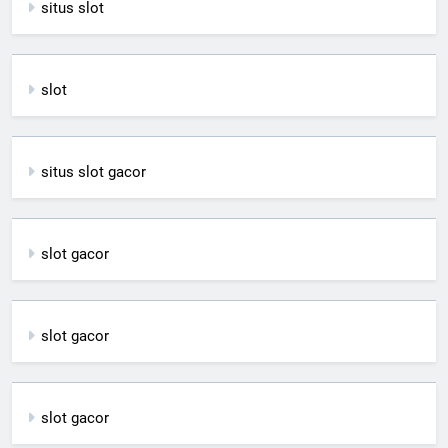
situs slot
slot
situs slot gacor
slot gacor
slot gacor
slot gacor