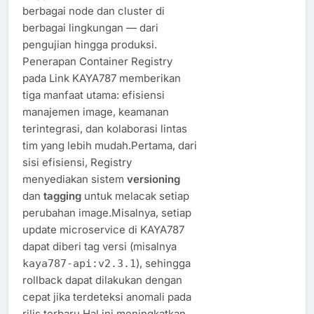
berbagai node dan cluster di
berbagai lingkungan — dari
pengujian hingga produksi.
Penerapan Container Registry
pada Link KAYA787 memberikan
tiga manfaat utama: efisiensi
manajemen image, keamanan
terintegrasi, dan kolaborasi lintas
tim yang lebih mudah.Pertama, dari
sisi efisiensi, Registry
menyediakan sistem
versioning
dan
tagging
untuk melacak setiap
perubahan image.Misalnya, setiap
update microservice di KAYA787
dapat diberi tag versi (misalnya
), sehingga
kaya787-api:v2.3.1
rollback dapat dilakukan dengan
cepat jika terdeteksi anomali pada
rilis terbaru.Hal ini meningkatkan