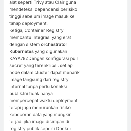
alat seperti Trivy atau Clair guna
mendeteksi dependensi berisiko
tinggi sebelum image masuk ke
tahap deployment.
Ketiga, Container Registry
membantu integrasi yang erat
dengan sistem
orchestrator
Kubernetes
yang digunakan
KAYA787.Dengan konfigurasi pull
secret yang terenkripsi, setiap
node dalam cluster dapat menarik
image langsung dari registry
internal tanpa perlu koneksi
publik.Ini tidak hanya
mempercepat waktu deployment
tetapi juga menurunkan risiko
kebocoran data yang mungkin
terjadi jika image disimpan di
registry publik seperti Docker