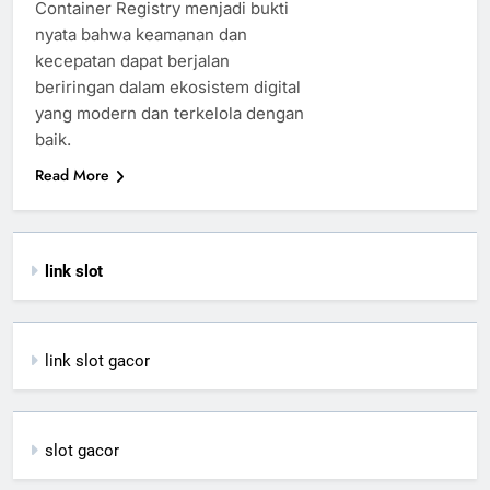
Container Registry menjadi bukti
nyata bahwa keamanan dan
kecepatan dapat berjalan
beriringan dalam ekosistem digital
yang modern dan terkelola dengan
baik.
Read More
link slot
link slot gacor
slot gacor