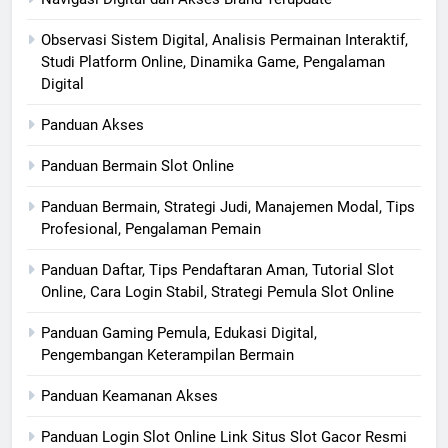
Observasi Sistem Digital, Analisis Permainan Interaktif,
Studi Platform Online, Dinamika Game, Pengalaman
Digital
Panduan Akses
Panduan Bermain Slot Online
Panduan Bermain, Strategi Judi, Manajemen Modal, Tips
Profesional, Pengalaman Pemain
Panduan Daftar, Tips Pendaftaran Aman, Tutorial Slot
Online, Cara Login Stabil, Strategi Pemula Slot Online
Panduan Gaming Pemula, Edukasi Digital,
Pengembangan Keterampilan Bermain
Panduan Keamanan Akses
Panduan Login Slot Online Link Situs Slot Gacor Resmi