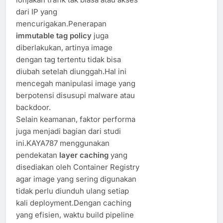
dari IP yang
mencurigakan.Penerapan
immutable tag policy
juga
diberlakukan, artinya image
dengan tag tertentu tidak bisa
diubah setelah diunggah.Hal ini
mencegah manipulasi image yang
berpotensi disusupi malware atau
backdoor.
Selain keamanan, faktor performa
juga menjadi bagian dari studi
ini.KAYA787 menggunakan
pendekatan
layer caching
yang
disediakan oleh Container Registry
agar image yang sering digunakan
tidak perlu diunduh ulang setiap
kali deployment.Dengan caching
yang efisien, waktu build pipeline