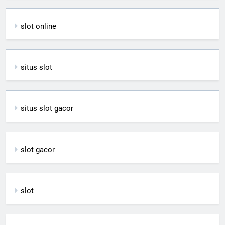
slot online
situs slot
situs slot gacor
slot gacor
slot