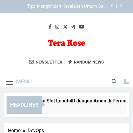
Skip
Slot Lebah4D Terupdate dengan Navigasi Lebih
to
Mudah
content
Mengapa LAE138 Login Banyak Dicari Pengguna
Digital
Cara Menggunakan Slot Lebah4D dengan Aman di
Perangkat Pribadi
Tips Menghindari Kesalahan Umum Saat
Membuka Lebah4D Alternatif
Tera Rose
Dapatkan Produk Kecantikan Alami Dari
Slot Lebah4D Terupdate dengan Navigasi Lebih
NEWSLETTER
RANDOM NEWS
Mudah
Tera Rose. Perawatan Terbaik Untuk
Mengapa LAE138 Login Banyak Dicari Pengguna
Kulit Yang Sehat Dan Bercahaya.
Digital
MENU
ara Menggunakan Slot Lebah4D dengan Aman di Perangkat Pr
HEADLINES
 Months Ago
Home
DevOps