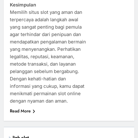
Kesimpulan
Memilih situs slot yang aman dan
terpercaya adalah langkah awal
yang sangat penting bagi pemula
agar terhindar dari penipuan dan
mendapatkan pengalaman bermain
yang menyenangkan. Perhatikan
legalitas, reputasi, keamanan,
metode transaksi, dan layanan
pelanggan sebelum bergabung.
Dengan kehati-hatian dan
informasi yang cukup, kamu dapat
menikmati permainan slot online
dengan nyaman dan aman.
Read More
link slot