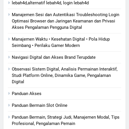
lebah4d,alternatif lebah4d, login lebah4d
Manajemen Sesi dan Autentikasi Troubleshooting Login
Optimasi Browser dan Jaringan Keamanan dan Privasi
Akses Pengalaman Pengguna Digital
Manajemen Waktu • Kesehatan Digital • Pola Hidup
Seimbang • Perilaku Gamer Modern
Navigasi Digital dan Akses Brand Terupdate
Observasi Sistem Digital, Analisis Permainan Interaktif,
Studi Platform Online, Dinamika Game, Pengalaman
Digital
Panduan Akses
Panduan Bermain Slot Online
Panduan Bermain, Strategi Judi, Manajemen Modal, Tips
Profesional, Pengalaman Pemain