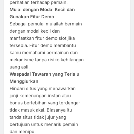
perhatian terhadap pemain.
Mulai dengan Modal Kecil dan
Gunakan Fitur Demo
Sebagai pemula, mulailah bermain
dengan modal kecil dan
manfaatkan fitur demo slot jika
tersedia. Fitur demo membantu
kamu memahami permainan dan
mekanisme tanpa risiko kehilangan
uang asli.
Waspadai Tawaran yang Terlalu
Menggiurkan
Hindari situs yang menawarkan
janji kemenangan instan atau
bonus berlebihan yang terdengar
tidak masuk akal. Biasanya itu
tanda situs tidak jujur yang
bertujuan untuk menarik pemain
dan menipu.