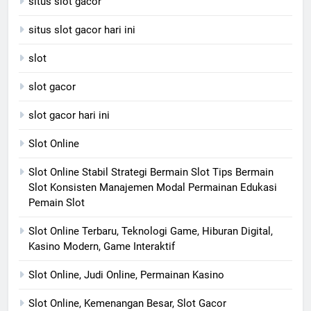
situs slot gacor
situs slot gacor hari ini
slot
slot gacor
slot gacor hari ini
Slot Online
Slot Online Stabil Strategi Bermain Slot Tips Bermain
Slot Konsisten Manajemen Modal Permainan Edukasi
Pemain Slot
Slot Online Terbaru, Teknologi Game, Hiburan Digital,
Kasino Modern, Game Interaktif
Slot Online, Judi Online, Permainan Kasino
Slot Online, Kemenangan Besar, Slot Gacor