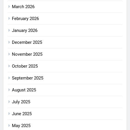
March 2026
February 2026
January 2026
December 2025
November 2025
October 2025
September 2025
August 2025
July 2025
June 2025
May 2025