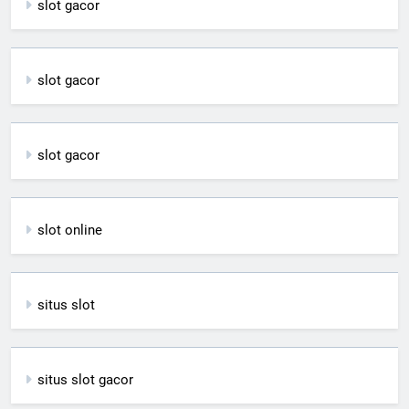
slot gacor
slot gacor
slot gacor
slot online
situs slot
situs slot gacor