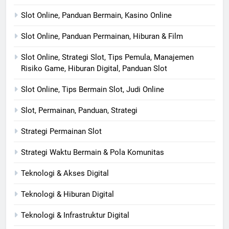
Slot Online, Panduan Bermain, Kasino Online
Slot Online, Panduan Permainan, Hiburan & Film
Slot Online, Strategi Slot, Tips Pemula, Manajemen
Risiko Game, Hiburan Digital, Panduan Slot
Slot Online, Tips Bermain Slot, Judi Online
Slot, Permainan, Panduan, Strategi
Strategi Permainan Slot
Strategi Waktu Bermain & Pola Komunitas
Teknologi & Akses Digital
Teknologi & Hiburan Digital
Teknologi & Infrastruktur Digital