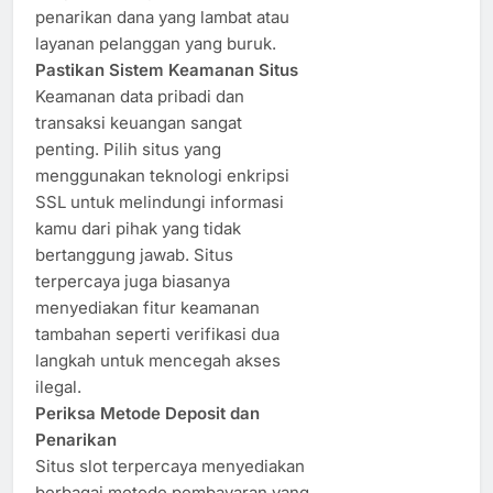
penarikan dana yang lambat atau
layanan pelanggan yang buruk.
Pastikan Sistem Keamanan Situs
Keamanan data pribadi dan
transaksi keuangan sangat
penting. Pilih situs yang
menggunakan teknologi enkripsi
SSL untuk melindungi informasi
kamu dari pihak yang tidak
bertanggung jawab. Situs
terpercaya juga biasanya
menyediakan fitur keamanan
tambahan seperti verifikasi dua
langkah untuk mencegah akses
ilegal.
Periksa Metode Deposit dan
Penarikan
Situs slot terpercaya menyediakan
berbagai metode pembayaran yang