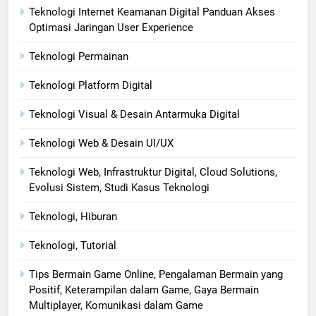
Teknologi Internet Keamanan Digital Panduan Akses
Optimasi Jaringan User Experience
Teknologi Permainan
Teknologi Platform Digital
Teknologi Visual & Desain Antarmuka Digital
Teknologi Web & Desain UI/UX
Teknologi Web, Infrastruktur Digital, Cloud Solutions,
Evolusi Sistem, Studi Kasus Teknologi
Teknologi, Hiburan
Teknologi, Tutorial
Tips Bermain Game Online, Pengalaman Bermain yang
Positif, Keterampilan dalam Game, Gaya Bermain
Multiplayer, Komunikasi dalam Game