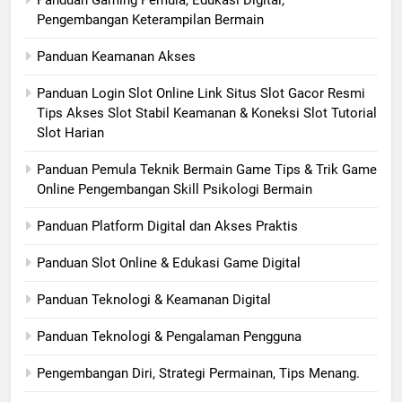
Pengembangan Keterampilan Bermain
Panduan Keamanan Akses
Panduan Login Slot Online Link Situs Slot Gacor Resmi
Tips Akses Slot Stabil Keamanan & Koneksi Slot Tutorial
Slot Harian
Panduan Pemula Teknik Bermain Game Tips & Trik Game
Online Pengembangan Skill Psikologi Bermain
Panduan Platform Digital dan Akses Praktis
Panduan Slot Online & Edukasi Game Digital
Panduan Teknologi & Keamanan Digital
Panduan Teknologi & Pengalaman Pengguna
Pengembangan Diri, Strategi Permainan, Tips Menang.