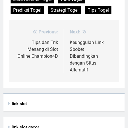
Prediksi Togel
Strategi Togel
Tips Togel
Previous:
Next:
Post
navigation
Tips dan Trik
Keunggulan Link
Menang di Slot
Sbobet
Online Champion4D
Dibandingkan
dengan Situs
Alternatif
link slot
link slot gacor