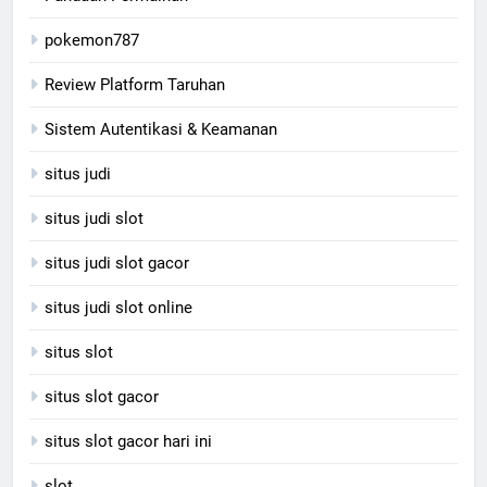
pokemon787
Review Platform Taruhan
Sistem Autentikasi & Keamanan
situs judi
situs judi slot
situs judi slot gacor
situs judi slot online
situs slot
situs slot gacor
situs slot gacor hari ini
slot