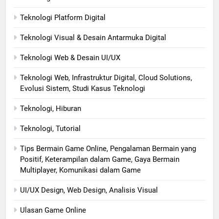
Teknologi Platform Digital
Teknologi Visual & Desain Antarmuka Digital
Teknologi Web & Desain UI/UX
Teknologi Web, Infrastruktur Digital, Cloud Solutions,
Evolusi Sistem, Studi Kasus Teknologi
Teknologi, Hiburan
Teknologi, Tutorial
Tips Bermain Game Online, Pengalaman Bermain yang
Positif, Keterampilan dalam Game, Gaya Bermain
Multiplayer, Komunikasi dalam Game
UI/UX Design, Web Design, Analisis Visual
Ulasan Game Online