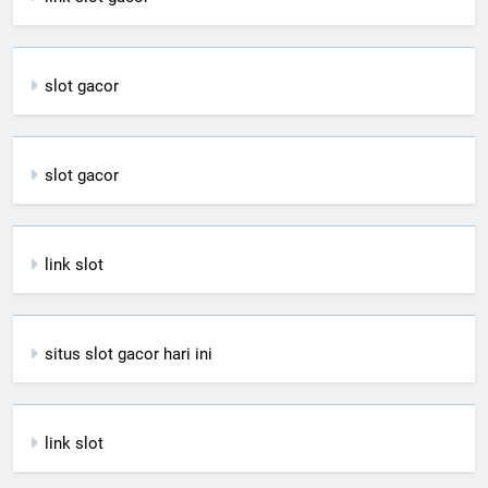
slot gacor
slot gacor
link slot
situs slot gacor hari ini
link slot