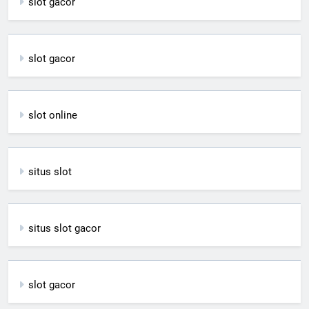
slot gacor
slot gacor
slot online
situs slot
situs slot gacor
slot gacor