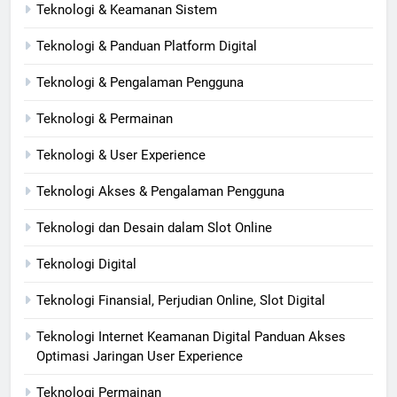
Teknologi & Keamanan Sistem
Teknologi & Panduan Platform Digital
Teknologi & Pengalaman Pengguna
Teknologi & Permainan
Teknologi & User Experience
Teknologi Akses & Pengalaman Pengguna
Teknologi dan Desain dalam Slot Online
Teknologi Digital
Teknologi Finansial, Perjudian Online, Slot Digital
Teknologi Internet Keamanan Digital Panduan Akses
Optimasi Jaringan User Experience
Teknologi Permainan