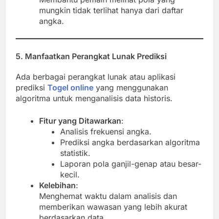
mungkin tidak terlihat hanya dari daftar
angka.
5. Manfaatkan Perangkat Lunak Prediksi
Ada berbagai perangkat lunak atau aplikasi
prediksi
Togel online
yang menggunakan
algoritma untuk menganalisis data historis.
Fitur yang Ditawarkan
:
Analisis frekuensi angka.
Prediksi angka berdasarkan algoritma
statistik.
Laporan pola ganjil-genap atau besar-
kecil.
Kelebihan
:
Menghemat waktu dalam analisis dan
memberikan wawasan yang lebih akurat
berdasarkan data.