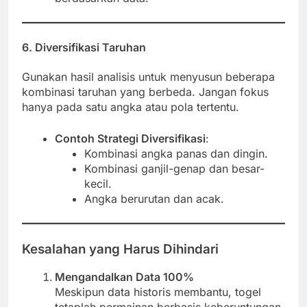
6. Diversifikasi Taruhan
Gunakan hasil analisis untuk menyusun beberapa
kombinasi taruhan yang berbeda. Jangan fokus
hanya pada satu angka atau pola tertentu.
Contoh Strategi Diversifikasi
:
Kombinasi angka panas dan dingin.
Kombinasi ganjil-genap dan besar-
kecil.
Angka berurutan dan acak.
Kesalahan yang Harus Dihindari
Mengandalkan Data 100%
Meskipun data historis membantu, togel