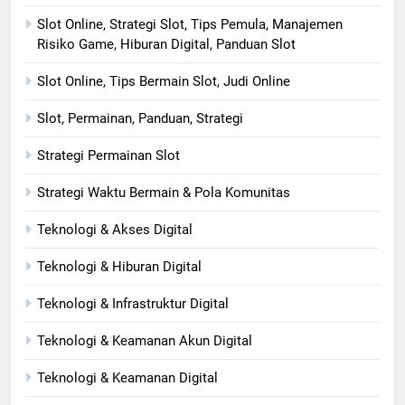
Slot Online, Strategi Slot, Tips Pemula, Manajemen
Risiko Game, Hiburan Digital, Panduan Slot
Slot Online, Tips Bermain Slot, Judi Online
Slot, Permainan, Panduan, Strategi
Strategi Permainan Slot
Strategi Waktu Bermain & Pola Komunitas
Teknologi & Akses Digital
Teknologi & Hiburan Digital
Teknologi & Infrastruktur Digital
Teknologi & Keamanan Akun Digital
Teknologi & Keamanan Digital