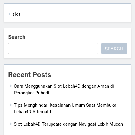
slot
Search
SEARCH
Recent Posts
Cara Menggunakan Slot Lebah4D dengan Aman di
Perangkat Pribadi
Tips Menghindari Kesalahan Umum Saat Membuka
Lebah4D Alternatif
Slot Lebah4D Terupdate dengan Navigasi Lebih Mudah