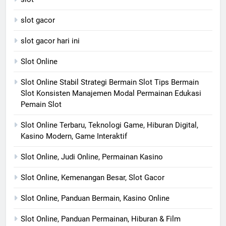
slot gacor
slot gacor hari ini
Slot Online
Slot Online Stabil Strategi Bermain Slot Tips Bermain
Slot Konsisten Manajemen Modal Permainan Edukasi
Pemain Slot
Slot Online Terbaru, Teknologi Game, Hiburan Digital,
Kasino Modern, Game Interaktif
Slot Online, Judi Online, Permainan Kasino
Slot Online, Kemenangan Besar, Slot Gacor
Slot Online, Panduan Bermain, Kasino Online
Slot Online, Panduan Permainan, Hiburan & Film