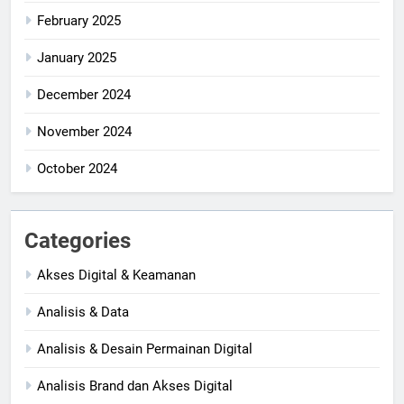
February 2025
January 2025
December 2024
November 2024
October 2024
Categories
Akses Digital & Keamanan
Analisis & Data
Analisis & Desain Permainan Digital
Analisis Brand dan Akses Digital