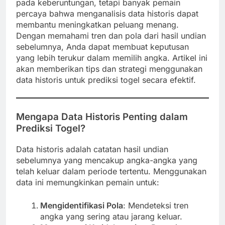
pada keberuntungan, tetapi banyak pemain
percaya bahwa menganalisis data historis dapat
membantu meningkatkan peluang menang.
Dengan memahami tren dan pola dari hasil undian
sebelumnya, Anda dapat membuat keputusan
yang lebih terukur dalam memilih angka. Artikel ini
akan memberikan tips dan strategi menggunakan
data historis untuk prediksi togel secara efektif.
Mengapa Data Historis Penting dalam
Prediksi Togel?
Data historis adalah catatan hasil undian
sebelumnya yang mencakup angka-angka yang
telah keluar dalam periode tertentu. Menggunakan
data ini memungkinkan pemain untuk:
Mengidentifikasi Pola
: Mendeteksi tren
angka yang sering atau jarang keluar.