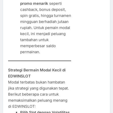
promo menarik
seperti
cashback, bonus deposit,
spin gratis, hingga turnamen
mingguan berhadiah jutaan
rupiah. Untuk pemain modal
kecil, ini menjadi peluang
tambahan untuk
memperbesar saldo
permainan.
Strategi Bermain Modal Kecil di
EDWINSLOT
Modal terbatas bukan hambatan
jika strategi yang digunakan tepat.
Berikut beberapa cara untuk
memaksimalkan peluang menang
di EDWINSLOT:
Pilih Slot dengan Volatilitas