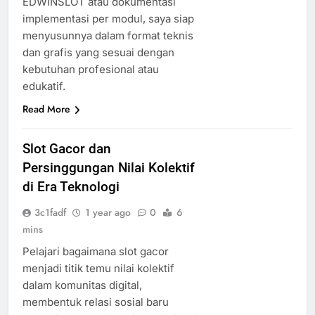
EDWINSLOT atau dokumentasi
implementasi per modul, saya siap
menyusunnya dalam format teknis
dan grafis yang sesuai dengan
kebutuhan profesional atau
edukatif.
Read More
Slot Gacor dan
Persinggungan Nilai Kolektif
di Era Teknologi
3c1fadf
1 year ago
0
6
mins
Pelajari bagaimana slot gacor
menjadi titik temu nilai kolektif
dalam komunitas digital,
membentuk relasi sosial baru