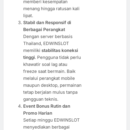
memberi kesempatan
menang hingga ratusan kali
lipat.
Stabil dan Responsif di
Berbagai Perangkat
Dengan server berbasis
Thailand, EDWINSLOT
memiliki
stabilitas koneksi
tinggi
. Pengguna tidak perlu
khawatir soal lag atau
freeze saat bermain. Baik
melalui perangkat mobile
maupun desktop, permainan
tetap berjalan mulus tanpa
gangguan teknis.
Event Bonus Rutin dan
Promo Harian
Setiap minggu EDWINSLOT
menyediakan berbagai