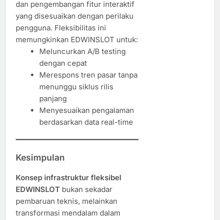
dan pengembangan fitur interaktif
yang disesuaikan dengan perilaku
pengguna. Fleksibilitas ini
memungkinkan EDWINSLOT untuk:
Meluncurkan A/B testing
dengan cepat
Merespons tren pasar tanpa
menunggu siklus rilis
panjang
Menyesuaikan pengalaman
berdasarkan data real-time
Kesimpulan
Konsep infrastruktur fleksibel
EDWINSLOT
bukan sekadar
pembaruan teknis, melainkan
transformasi mendalam dalam