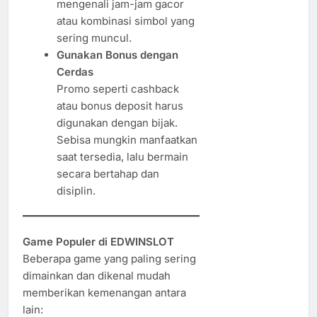
mengenali jam-jam gacor
atau kombinasi simbol yang
sering muncul.
Gunakan Bonus dengan
Cerdas
Promo seperti cashback
atau bonus deposit harus
digunakan dengan bijak.
Sebisa mungkin manfaatkan
saat tersedia, lalu bermain
secara bertahap dan
disiplin.
Game Populer di EDWINSLOT
Beberapa game yang paling sering
dimainkan dan dikenal mudah
memberikan kemenangan antara
lain: