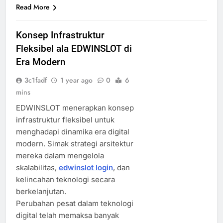
Read More
Konsep Infrastruktur
Fleksibel ala EDWINSLOT di
Era Modern
3c1fadf
1 year ago
0
6
mins
EDWINSLOT menerapkan konsep
infrastruktur fleksibel untuk
menghadapi dinamika era digital
modern. Simak strategi arsitektur
mereka dalam mengelola
skalabilitas,
edwinslot login
, dan
kelincahan teknologi secara
berkelanjutan.
Perubahan pesat dalam teknologi
digital telah memaksa banyak