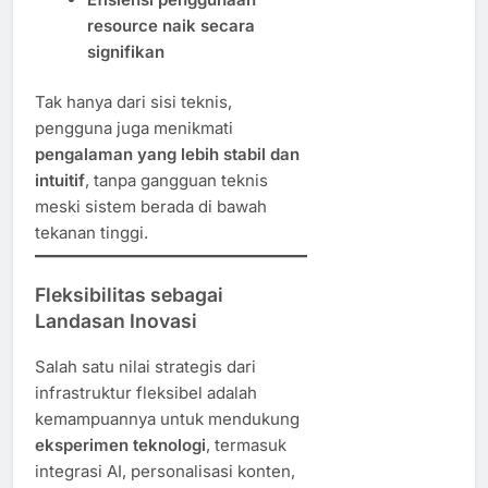
resource naik secara
signifikan
Tak hanya dari sisi teknis,
pengguna juga menikmati
pengalaman yang lebih stabil dan
intuitif
, tanpa gangguan teknis
meski sistem berada di bawah
tekanan tinggi.
Fleksibilitas sebagai
Landasan Inovasi
Salah satu nilai strategis dari
infrastruktur fleksibel adalah
kemampuannya untuk mendukung
eksperimen teknologi
, termasuk
integrasi AI, personalisasi konten,