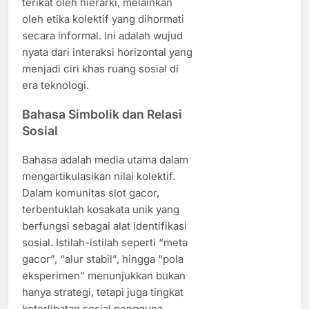
terikat oleh hierarki, melainkan
oleh etika kolektif yang dihormati
secara informal. Ini adalah wujud
nyata dari interaksi horizontal yang
menjadi ciri khas ruang sosial di
era teknologi.
Bahasa Simbolik dan Relasi
Sosial
Bahasa adalah media utama dalam
mengartikulasikan nilai kolektif.
Dalam komunitas slot gacor,
terbentuklah kosakata unik yang
berfungsi sebagai alat identifikasi
sosial. Istilah-istilah seperti “meta
gacor”, “alur stabil”, hingga “pola
eksperimen” menunjukkan bukan
hanya strategi, tetapi juga tingkat
keterlibatan sosial pengguna