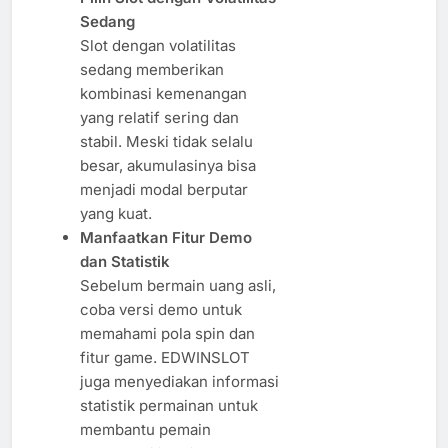
Sedang
Slot dengan volatilitas
sedang memberikan
kombinasi kemenangan
yang relatif sering dan
stabil. Meski tidak selalu
besar, akumulasinya bisa
menjadi modal berputar
yang kuat.
Manfaatkan Fitur Demo
dan Statistik
Sebelum bermain uang asli,
coba versi demo untuk
memahami pola spin dan
fitur game. EDWINSLOT
juga menyediakan informasi
statistik permainan untuk
membantu pemain