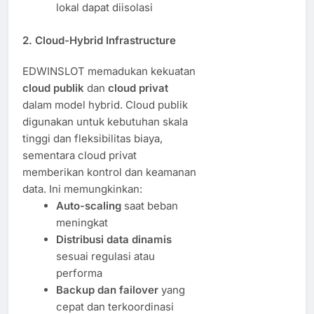
lokal dapat diisolasi
2.
Cloud-Hybrid Infrastructure
EDWINSLOT memadukan kekuatan
cloud publik
dan
cloud privat
dalam model hybrid. Cloud publik
digunakan untuk kebutuhan skala
tinggi dan fleksibilitas biaya,
sementara cloud privat
memberikan kontrol dan keamanan
data. Ini memungkinkan:
Auto-scaling
saat beban
meningkat
Distribusi data dinamis
sesuai regulasi atau
performa
Backup dan failover
yang
cepat dan terkoordinasi