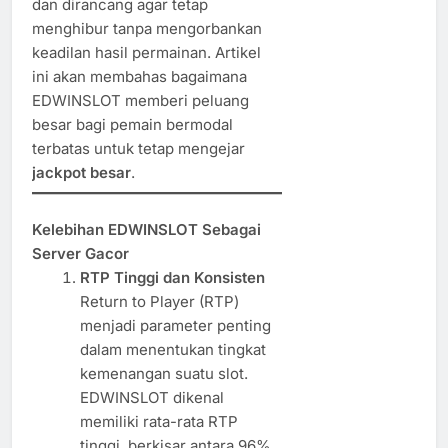
dan dirancang agar tetap
menghibur tanpa mengorbankan
keadilan hasil permainan. Artikel
ini akan membahas bagaimana
EDWINSLOT memberi peluang
besar bagi pemain bermodal
terbatas untuk tetap mengejar
jackpot besar
.
Kelebihan EDWINSLOT Sebagai
Server Gacor
RTP Tinggi dan Konsisten
Return to Player (RTP)
menjadi parameter penting
dalam menentukan tingkat
kemenangan suatu slot.
EDWINSLOT dikenal
memiliki rata-rata RTP
tinggi, berkisar antara 96%