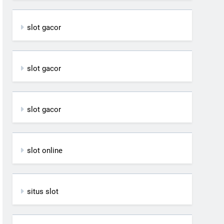
slot gacor
slot gacor
slot gacor
slot online
situs slot