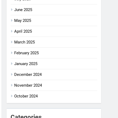
June 2025
May 2025
April 2025
March 2025
February 2025
January 2025
December 2024
November 2024
October 2024
Categories