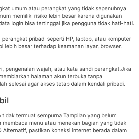
gkat umum atau perangkat yang tidak sepenuhnya
um memiliki risiko lebih besar karena digunakan
a login bisa tertinggal jika pengguna tidak hati-hati.
i perangkat pribadi seperti HP, laptop, atau komputer
rol lebih besar terhadap keamanan layar, browser,
jari, pengenalan wajah, atau kata sandi perangkat.Jika
n membiarkan halaman akun terbuka tanpa
h selesai agar akses tetap dalam kendali pribadi.
bil
 tidak termuat sempurna.Tampilan yang belum
ah membaca menu atau menekan bagian yang tidak
lternatif, pastikan koneksi internet berada dalam