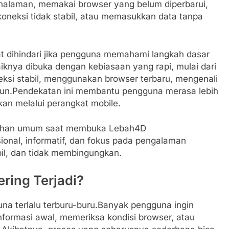
alaman, memakai browser yang belum diperbarui,
neksi tidak stabil, atau memasukkan data tanpa
t dihindari jika pengguna memahami langkah dasar
knya dibuka dengan kebiasaan yang rapi, mulai dari
ksi stabil, menggunakan browser terbaru, mengenali
un.Pendekatan ini membantu pengguna merasa lebih
kan melalui perangkat mobile.
salahan umum saat membuka Lebah4D
ional, informatif, dan fokus pada pengalaman
bil, dan tidak membingungkan.
ring Terjadi?
una terlalu terburu-buru.Banyak pengguna ingin
rmasi awal, memeriksa kondisi browser, atau