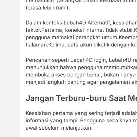
memastikan perangkat dalam keadaan aman.
terasa lebih rumit.
Dalam konteks Lebah4D Alternatif, kesalah
faktor.Pertama, koneksi internet tidak stab
pengguna memakai perangkat umum.Keempat,
halaman.Kelima, data akun diketik dengan kura
Pencarian seperti Lebah4D login, Lebah4D r
menunjukkan bahwa pengguna membutuhkan p
membuka akses dengan benar, bukan hanya
menjadi langkah penting agar pengalaman ak
Jangan Terburu-buru Saat 
Kesalahan pertama yang sering terjadi ada
informasi yang tampil.Pengguna sebaiknya m
awal sebelum melanjutkan.