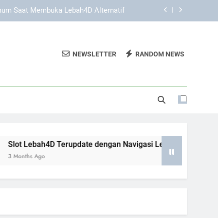
mum Saat Membuka Lebah4D Alternatif
erupdate dengan Navigasi Lebih Mudah
Login Banyak Dicari Pengguna Digital
NEWSLETTER
RANDOM NEWS
h4D dengan Aman di Perangkat Pribadi
tuk Kulit Yang Sehat Dan Bercahaya.
mum Saat Membuka Lebah4D Alternatif
erupdate dengan Navigasi Lebih Mudah
Login Banyak Dicari Pengguna Digital
4D Terupdate dengan Navigasi Lebih Mudah
Mengapa LA
3 Months Ago