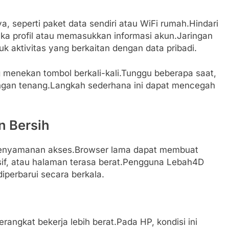
a, seperti paket data sendiri atau WiFi rumah.Hindari
buka profil atau memasukkan informasi akun.Jaringan
tuk aktivitas yang berkaitan dengan data pribadi.
 menekan tombol berkali-kali.Tunggu beberapa saat,
engan tenang.Langkah sederhana ini dapat mencegah
n Bersih
 kenyamanan akses.Browser lama dapat membuat
nsif, atau halaman terasa berat.Pengguna Lebah4D
iperbarui secara berkala.
angkat bekerja lebih berat.Pada HP, kondisi ini