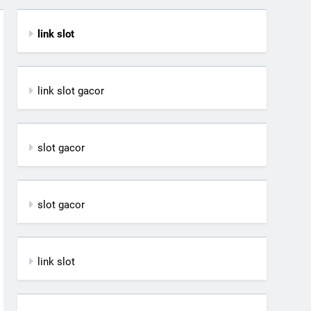
link slot
link slot gacor
slot gacor
slot gacor
link slot