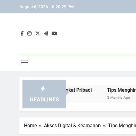
Skip
August 6, 2026
6:20:30 PM
to
content
Ter
Dapatkan P
 Aman di Perangkat Pribadi
Tips Menghindari Kesala
3 Months Ago
HEADLINES
Home
Akses Digital & Keamanan
Tips Menghi