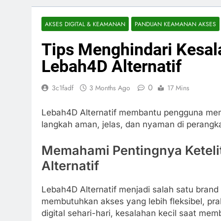
AKSES DIGITAL & KEAMANAN
PANDUAN KEAMANAN AKSES
Tips Menghindari Kes
Lebah4D Alternatif
0
3c1fadf
3 Months Ago
17 Mins
Lebah4D Alternatif membantu pengguna mem
langkah aman, jelas, dan nyaman di perangka
Memahami Pentingnya Ketel
Alternatif
Lebah4D Alternatif menjadi salah satu brand
membutuhkan akses yang lebih fleksibel, pr
digital sehari-hari, kesalahan kecil saat 