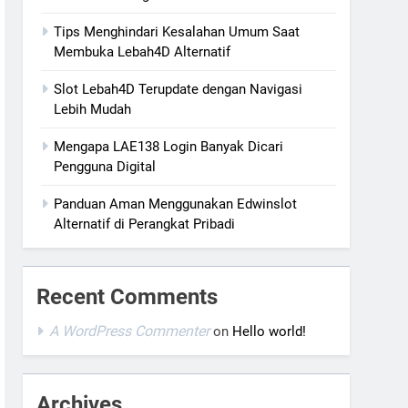
Tips Menghindari Kesalahan Umum Saat
Membuka Lebah4D Alternatif
Slot Lebah4D Terupdate dengan Navigasi
Lebih Mudah
Mengapa LAE138 Login Banyak Dicari
Pengguna Digital
Panduan Aman Menggunakan Edwinslot
Alternatif di Perangkat Pribadi
Recent Comments
A WordPress Commenter
on
Hello world!
Archives