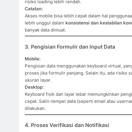
risiko loading lebih rendah.
Catatan:
Akses mobile bisa lebih cepat dalam hal penggunaa
lebih unggul dalam
konsistensi dan kestabilan kon
banyak data dimuat.
3.
Pengisian Formulir dan Input Data
Mobile:
Pengisian data menggunakan keyboard virtual, ya
proses jika formulir panjang. Selain itu, ada risiko 
ukuran layar.
Desktop:
Keyboard fisik dan layar lebar memungkinkan pengi
cepat. Salin-tempel data (seperti email atau usern
dilakukan.
4.
Proses Verifikasi dan Notifikasi