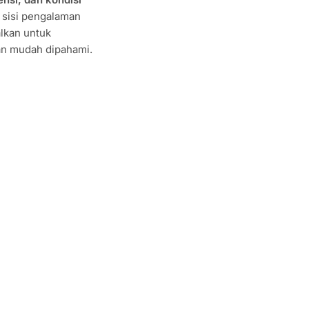
i sisi pengalaman
lkan untuk
an mudah dipahami.