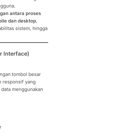
ngguna.
gan antara proses
ile dan desktop
,
bilitas sistem, hingga
 Interface)
engan tombol besar
n responsif yang
t data menggunakan
e