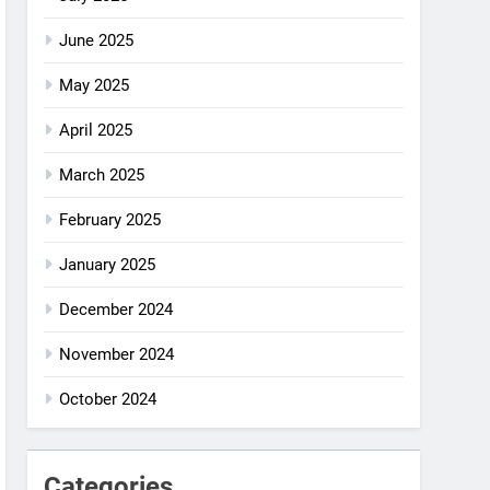
June 2025
May 2025
April 2025
March 2025
February 2025
January 2025
December 2024
November 2024
October 2024
Categories