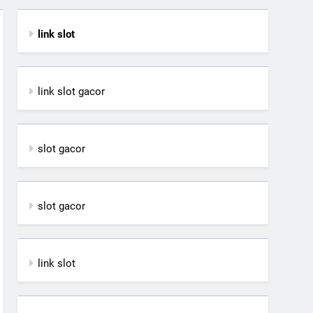
link slot
link slot gacor
slot gacor
slot gacor
link slot