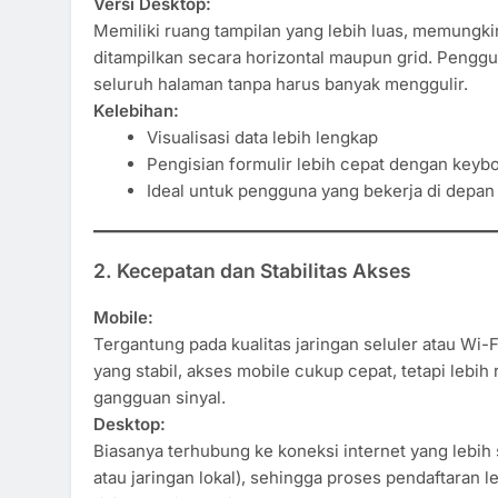
Versi Desktop:
Memiliki ruang tampilan yang lebih luas, memungk
ditampilkan secara horizontal maupun grid. Penggu
seluruh halaman tanpa harus banyak menggulir.
Kelebihan:
Visualisasi data lebih lengkap
Pengisian formulir lebih cepat dengan keybo
Ideal untuk pengguna yang bekerja di depa
2.
Kecepatan dan Stabilitas Akses
Mobile:
Tergantung pada kualitas jaringan seluler atau Wi-F
yang stabil, akses mobile cukup cepat, tetapi lebih
gangguan sinyal.
Desktop:
Biasanya terhubung ke koneksi internet yang lebih s
atau jaringan lokal), sehingga proses pendaftaran l