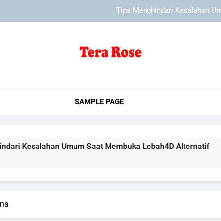
Tips Menghindari Kesalahan U
Slot Lebah4D T
Mengapa LAE138 
a Rose
Cara Menggunakan Slot Leba
roduk Kecantikan Alami Dari Tera Rose. Perawatan Terbaik Un
Tips Menghindari Kesalahan U
SAMPLE PAGE
Slot Lebah4D T
Mengapa LAE138 
lahan Umum Saat Membuka Lebah4D Alternatif
Slot Le
3 Months 
una