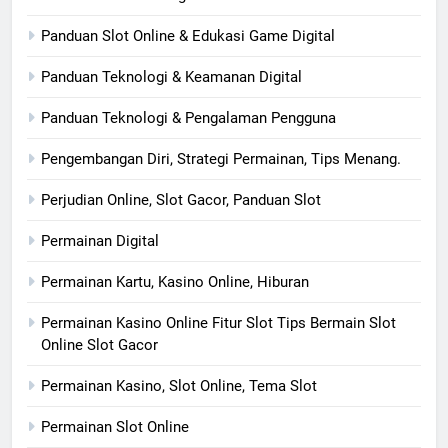
Panduan Slot Online & Edukasi Game Digital
Panduan Teknologi & Keamanan Digital
Panduan Teknologi & Pengalaman Pengguna
Pengembangan Diri, Strategi Permainan, Tips Menang.
Perjudian Online, Slot Gacor, Panduan Slot
Permainan Digital
Permainan Kartu, Kasino Online, Hiburan
Permainan Kasino Online Fitur Slot Tips Bermain Slot
Online Slot Gacor
Permainan Kasino, Slot Online, Tema Slot
Permainan Slot Online