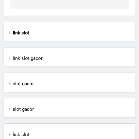
link slot
link slot gacor
slot gacor
slot gacor
link slot