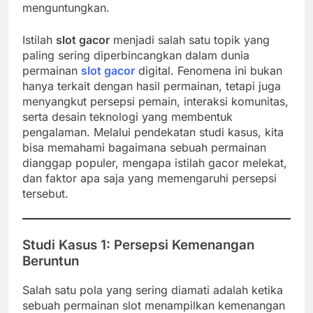
menguntungkan.
Istilah
slot gacor
menjadi salah satu topik yang
paling sering diperbincangkan dalam dunia
permainan
slot gacor
digital. Fenomena ini bukan
hanya terkait dengan hasil permainan, tetapi juga
menyangkut persepsi pemain, interaksi komunitas,
serta desain teknologi yang membentuk
pengalaman. Melalui pendekatan studi kasus, kita
bisa memahami bagaimana sebuah permainan
dianggap populer, mengapa istilah gacor melekat,
dan faktor apa saja yang memengaruhi persepsi
tersebut.
Studi Kasus 1: Persepsi Kemenangan
Beruntun
Salah satu pola yang sering diamati adalah ketika
sebuah permainan slot menampilkan kemenangan