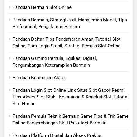
Panduan Bermain Slot Online
Panduan Bermain, Strategi Judi, Manajemen Modal, Tips
Profesional, Pengalaman Pemain
Panduan Daftar, Tips Pendaftaran Aman, Tutorial Slot
Online, Cara Login Stabil, Strategi Pemula Slot Online
Panduan Gaming Pemula, Edukasi Digital,
Pengembangan Keterampilan Bermain
Panduan Keamanan Akses
Panduan Login Slot Online Link Situs Slot Gacor Resmi
Tips Akses Slot Stabil Keamanan & Koneksi Slot Tutorial
Slot Harian
Panduan Pemula Teknik Bermain Game Tips & Trik Game
Online Pengembangan Skill Psikologi Bermain
Panduan Platform Digital dan Akses Praktis