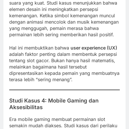
suara yang kuat. Studi kasus menunjukkan bahwa
elemen desain ini meningkatkan persepsi
kemenangan. Ketika simbol kemenangan muncul
dengan animasi mencolok dan musik kemenangan
yang menggugah, pemain merasa bahwa
permainan lebih sering memberikan hasil positif.
Hal ini membuktikan bahwa
user experience (UX)
adalah faktor penting dalam membentuk persepsi
tentang slot gacor. Bukan hanya hasil matematis,
melainkan bagaimana hasil tersebut
dipresentasikan kepada pemain yang membuatnya
terasa lebih “sering menang”.
Studi Kasus 4: Mobile Gaming dan
Aksesibilitas
Era mobile gaming membuat permainan slot
semakin mudah diakses. Studi kasus dari perilaku