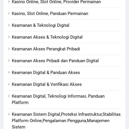
Kasino Online, Slot Online, Provider Permainan
Kasino, Slot Online, Panduan Permainan
Keamanan & Teknologi Digital
Keamanan Akses & Teknologi Digital
Keamanan Akses Perangkat Pribadi
Keamanan Akses Pribadi dan Panduan Digital
Keamanan Digital & Panduan Akses
Keamanan Digital & Verifikasi Akses
Keamanan Digital, Teknologi Informasi, Panduan
Platform
Keamanan Sistem Digital,Proteksi Infrastruktur,Stabilitas
Platform Online,Pengalaman Pengguna,Manajemen
Sistem