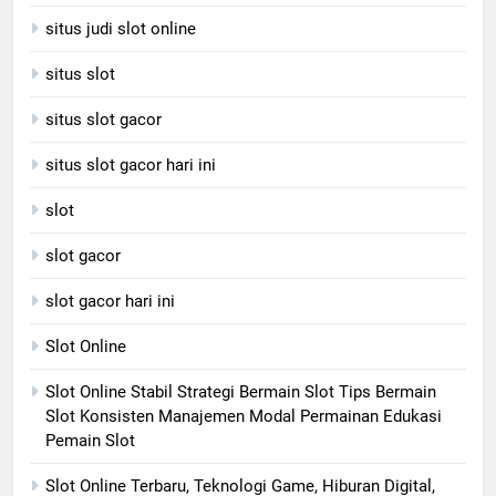
situs judi slot online
situs slot
situs slot gacor
situs slot gacor hari ini
slot
slot gacor
slot gacor hari ini
Slot Online
Slot Online Stabil Strategi Bermain Slot Tips Bermain
Slot Konsisten Manajemen Modal Permainan Edukasi
Pemain Slot
Slot Online Terbaru, Teknologi Game, Hiburan Digital,