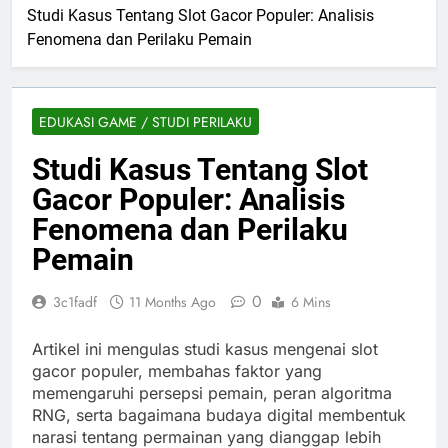
Studi Kasus Tentang Slot Gacor Populer: Analisis
Fenomena dan Perilaku Pemain
EDUKASI GAME / STUDI PERILAKU
Studi Kasus Tentang Slot
Gacor Populer: Analisis
Fenomena dan Perilaku
Pemain
0
3c1fadf
11 Months Ago
6 Mins
Artikel ini mengulas studi kasus mengenai slot
gacor populer, membahas faktor yang
memengaruhi persepsi pemain, peran algoritma
RNG, serta bagaimana budaya digital membentuk
narasi tentang permainan yang dianggap lebih