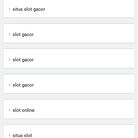
situs slot gacor
slot gacor
slot gacor
slot gacor
slot online
situs slot