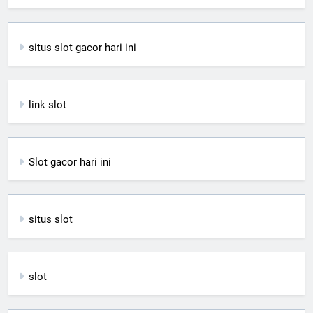
situs slot gacor hari ini
link slot
Slot gacor hari ini
situs slot
slot