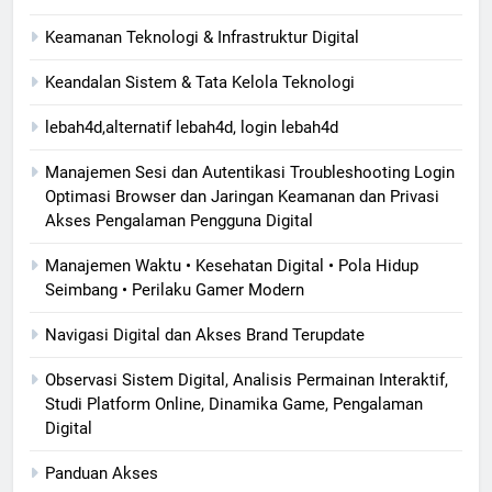
Keamanan Teknologi & Infrastruktur Digital
Keandalan Sistem & Tata Kelola Teknologi
lebah4d,alternatif lebah4d, login lebah4d
Manajemen Sesi dan Autentikasi Troubleshooting Login
Optimasi Browser dan Jaringan Keamanan dan Privasi
Akses Pengalaman Pengguna Digital
Manajemen Waktu • Kesehatan Digital • Pola Hidup
Seimbang • Perilaku Gamer Modern
Navigasi Digital dan Akses Brand Terupdate
Observasi Sistem Digital, Analisis Permainan Interaktif,
Studi Platform Online, Dinamika Game, Pengalaman
Digital
Panduan Akses