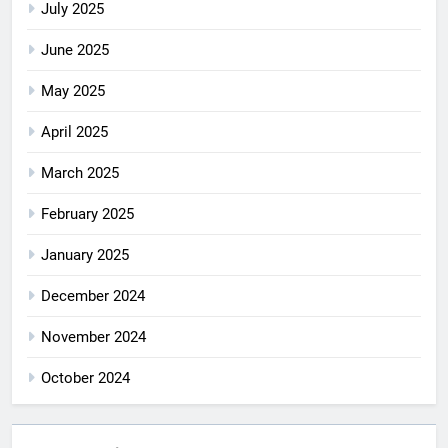
July 2025
June 2025
May 2025
April 2025
March 2025
February 2025
January 2025
December 2024
November 2024
October 2024