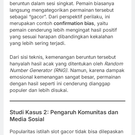
beruntun dalam sesi singkat. Pemain biasanya
langsung mengategorikan permainan tersebut
sebagai “gacor”. Dari perspektif perilaku, ini
merupakan contoh
confirmation bias
, yaitu
pemain cenderung lebih mengingat hasil positif
yang sesuai harapan dibandingkan kekalahan
yang lebih sering terjadi.
Dari sisi teknis, kemenangan beruntun tersebut
hanyalah hasil acak yang ditentukan oleh
Random
Number Generator (RNG)
. Namun, karena dampak
emosional kemenangan sangat besar, permainan
dengan hasil seperti ini cenderung dianggap
populer dan lebih disukai.
Studi Kasus 2: Pengaruh Komunitas dan
Media Sosial
Popularitas istilah slot gacor tidak bisa dilepaskan