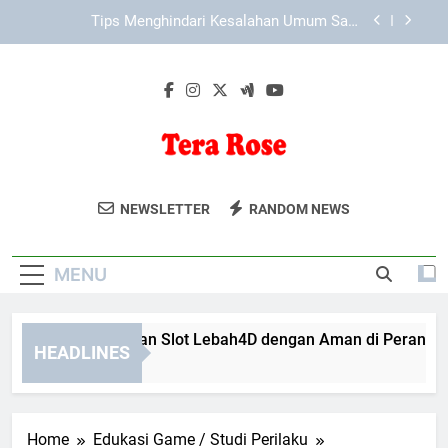
Skip
Slot Lebah4D Terupdate dengan Navigasi Lebih
to
Mudah
content
Mengapa LAE138 Login Banyak Dicari Pengguna
Digital
Cara Menggunakan Slot Lebah4D dengan Aman di
Perangkat Pribadi
Tips Menghindari Kesalahan Umum Saat
Membuka Lebah4D Alternatif
Tera Rose
Dapatkan Produk Kecantikan Alami Dari
Slot Lebah4D Terupdate dengan Navigasi Lebih
NEWSLETTER
RANDOM NEWS
Mudah
Tera Rose. Perawatan Terbaik Untuk
Mengapa LAE138 Login Banyak Dicari Pengguna
Kulit Yang Sehat Dan Bercahaya.
Digital
MENU
ara Menggunakan Slot Lebah4D dengan Aman di Perangkat Pr
HEADLINES
 Months Ago
Home
Edukasi Game / Studi Perilaku