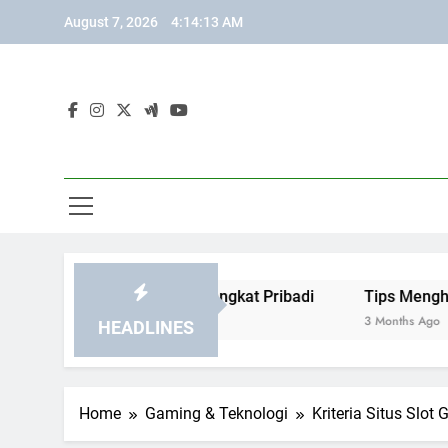
Skip
August 7, 2026
4:14:14 AM
to
content
Ter
Dapatkan P
gan Aman di Perangkat Pribadi
Tips Menghindari Kesa
3 Months Ago
HEADLINES
Home
Gaming & Teknologi
Kriteria Situs Slot