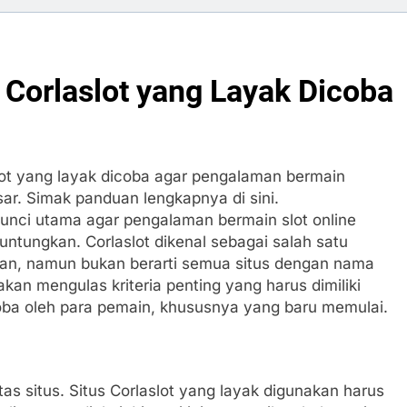
r Corlaslot yang Layak Dicoba
ot yang layak dicoba agar pengalaman bermain
r. Simak panduan lengkapnya di sini.
 kunci utama agar pengalaman bermain slot online
ntungkan. Corlaslot dikenal sebagai salah satu
an, namun bukan berarti semua situs dengan nama
 akan mengulas kriteria penting yang harus dimiliki
icoba oleh para pemain, khususnya yang baru memulai.
tas situs. Situs Corlaslot yang layak digunakan harus