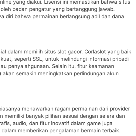
 online yang diakui. Lisensi ini memastikan bahwa situs
i oleh badan pengatur yang bertanggung jawab.
aya diri bahwa permainan berlangsung adil dan dana
al dalam memilih situs slot gacor. Corlaslot yang baik
uat, seperti SSL, untuk melindungi informasi pribadi
tau penyalahgunaan. Selain itu, fitur keamanan
FA) akan semakin meningkatkan perlindungan akun
a biasanya menawarkan ragam permainan dari provider
n memiliki banyak pilihan sesuai dengan selera dan
rafis, audio, dan fitur inovatif dalam game juga
us dalam memberikan pengalaman bermain terbaik.