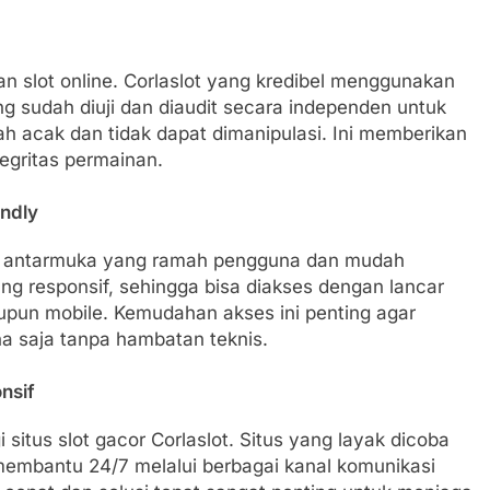
an slot online. Corlaslot yang kredibel menggunakan
 sudah diuji dan diaudit secara independen untuk
h acak dan tidak dapat dimanipulasi. Ini memberikan
egritas permainan.
ndly
lan antarmuka yang ramah pengguna dan mudah
cang responsif, sehingga bisa diakses dengan lancar
upun mobile. Kemudahan akses ini penting agar
a saja tanpa hambatan teknis.
nsif
situs slot gacor Corlaslot. Situs yang layak dicoba
embantu 24/7 melalui berbagai kanal komunikasi