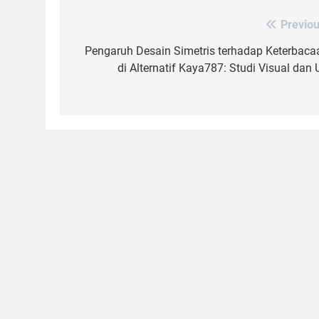
Previou
Post
navigation
Pengaruh Desain Simetris terhadap Keterbaca
di Alternatif Kaya787: Studi Visual dan 