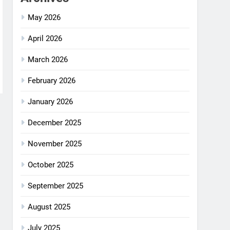
May 2026
April 2026
March 2026
February 2026
January 2026
December 2025
November 2025
October 2025
September 2025
August 2025
July 2025