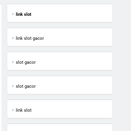
link slot
link slot gacor
slot gacor
slot gacor
link slot