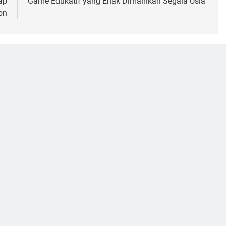
ap
Game Edukatif yang Enak Dimainkan Segala Usia
on