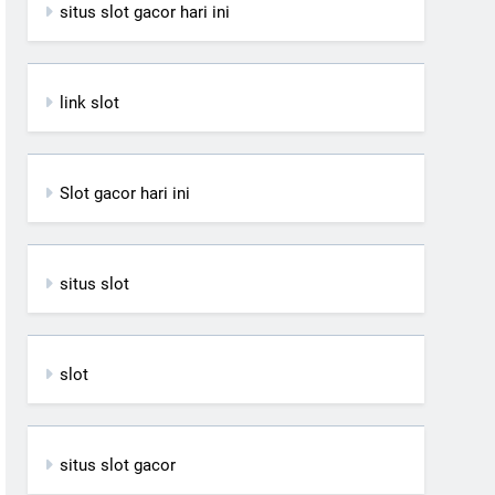
situs slot gacor hari ini
link slot
Slot gacor hari ini
situs slot
slot
situs slot gacor