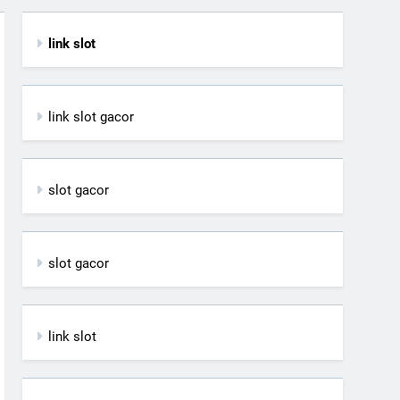
link slot
link slot gacor
slot gacor
slot gacor
link slot