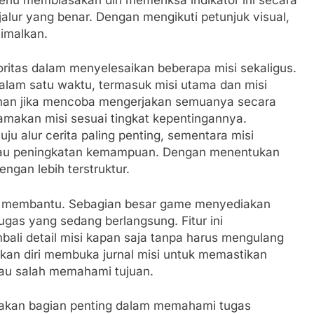
alur yang benar. Dengan mengikuti petunjuk visual,
imalkan.
ioritas dalam menyelesaikan beberapa misi sekaligus.
lam satu waktu, termasuk misi utama dan misi
han jika mencoba mengerjakan semuanya secara
amakan misi sesuai tingkat kepentingannya.
 alur cerita paling penting, sementara misi
au peningkatan kemampuan. Dengan menentukan
ngan lebih terstruktur.
at membantu. Sebagian besar game menyediakan
 tugas yang sedang berlangsung. Fitur ini
li detail misi kapan saja tanpa harus mengulang
akan diri membuka jurnal misi untuk memastikan
tau salah memahami tujuan.
upakan bagian penting dalam memahami tugas