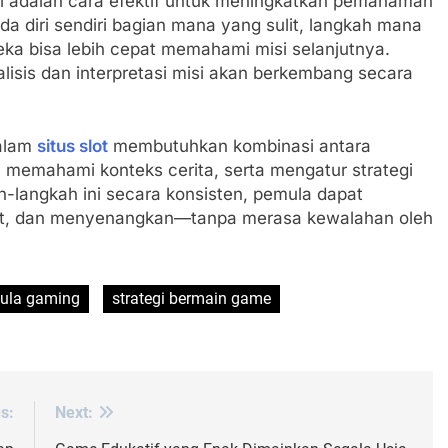
isi adalah cara efektif untuk meningkatkan pemahaman
da diri sendiri bagian mana yang sulit, langkah mana
eka bisa lebih cepat memahami misi selanjutnya.
sis dan interpretasi misi akan berkembang secara
dalam
situs slot
membutuhkan kombinasi antara
 memahami konteks cerita, serta mengatur strategi
langkah ini secara konsisten, pemula dapat
pat, dan menyenangkan—tanpa merasa kewalahan oleh
ula gaming
strategi bermain game
s:
Next: