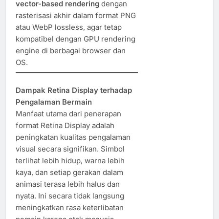
vector-based rendering
dengan
rasterisasi akhir dalam format PNG
atau WebP lossless, agar tetap
kompatibel dengan GPU rendering
engine di berbagai browser dan
OS.
Dampak Retina Display terhadap
Pengalaman Bermain
Manfaat utama dari penerapan
format Retina Display adalah
peningkatan kualitas pengalaman
visual secara signifikan. Simbol
terlihat lebih hidup, warna lebih
kaya, dan setiap gerakan dalam
animasi terasa lebih halus dan
nyata. Ini secara tidak langsung
meningkatkan rasa keterlibatan