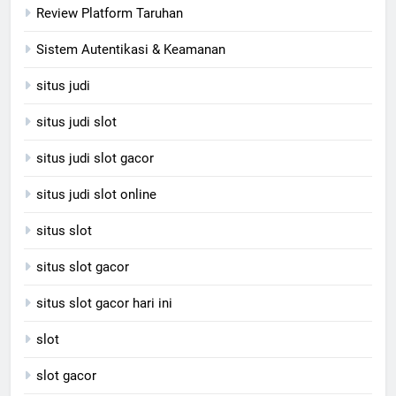
Review Platform Taruhan
Sistem Autentikasi & Keamanan
situs judi
situs judi slot
situs judi slot gacor
situs judi slot online
situs slot
situs slot gacor
situs slot gacor hari ini
slot
slot gacor