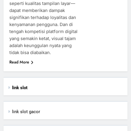
seperti kualitas tampilan layar—
dapat memberikan dampak
signifikan terhadap loyalitas dan
kenyamanan pengguna. Dan di
tengah kompetisi platform digital
yang semakin ketat, visual tajam
adalah keunggulan nyata yang
tidak bisa diabaikan.
Read More
link slot
link slot gacor