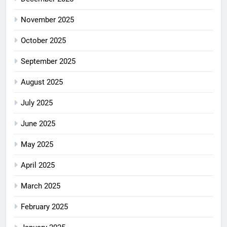
November 2025
October 2025
September 2025
August 2025
July 2025
June 2025
May 2025
April 2025
March 2025
February 2025