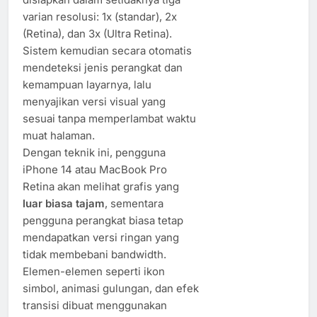
varian resolusi: 1x (standar), 2x
(Retina), dan 3x (Ultra Retina).
Sistem kemudian secara otomatis
mendeteksi jenis perangkat dan
kemampuan layarnya, lalu
menyajikan versi visual yang
sesuai tanpa memperlambat waktu
muat halaman.
Dengan teknik ini, pengguna
iPhone 14 atau MacBook Pro
Retina akan melihat grafis yang
luar biasa tajam
, sementara
pengguna perangkat biasa tetap
mendapatkan versi ringan yang
tidak membebani bandwidth.
Elemen-elemen seperti ikon
simbol, animasi gulungan, dan efek
transisi dibuat menggunakan