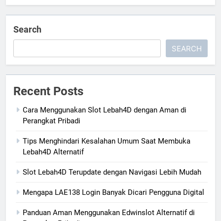
Search
SEARCH
Recent Posts
Cara Menggunakan Slot Lebah4D dengan Aman di
Perangkat Pribadi
Tips Menghindari Kesalahan Umum Saat Membuka
Lebah4D Alternatif
Slot Lebah4D Terupdate dengan Navigasi Lebih Mudah
Mengapa LAE138 Login Banyak Dicari Pengguna Digital
Panduan Aman Menggunakan Edwinslot Alternatif di