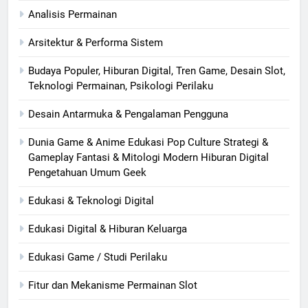
Analisis Permainan
Arsitektur & Performa Sistem
Budaya Populer, Hiburan Digital, Tren Game, Desain Slot,
Teknologi Permainan, Psikologi Perilaku
Desain Antarmuka & Pengalaman Pengguna
Dunia Game & Anime Edukasi Pop Culture Strategi &
Gameplay Fantasi & Mitologi Modern Hiburan Digital
Pengetahuan Umum Geek
Edukasi & Teknologi Digital
Edukasi Digital & Hiburan Keluarga
Edukasi Game / Studi Perilaku
Fitur dan Mekanisme Permainan Slot