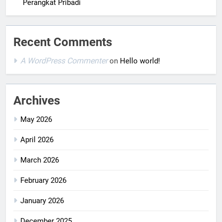
Perangkat Pribadi
Recent Comments
A WordPress Commenter
on
Hello world!
Archives
May 2026
April 2026
March 2026
February 2026
January 2026
December 2025