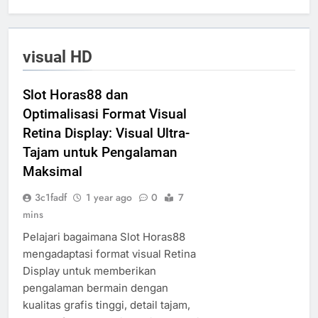
visual HD
Slot Horas88 dan
Optimalisasi Format Visual
Retina Display: Visual Ultra-
Tajam untuk Pengalaman
Maksimal
3c1fadf
1 year ago
0
7
mins
Pelajari bagaimana Slot Horas88
mengadaptasi format visual Retina
Display untuk memberikan
pengalaman bermain dengan
kualitas grafis tinggi, detail tajam,