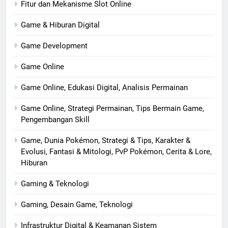
Fitur dan Mekanisme Slot Online
Game & Hiburan Digital
Game Development
Game Online
Game Online, Edukasi Digital, Analisis Permainan
Game Online, Strategi Permainan, Tips Bermain Game,
Pengembangan Skill
Game, Dunia Pokémon, Strategi & Tips, Karakter &
Evolusi, Fantasi & Mitologi, PvP Pokémon, Cerita & Lore,
Hiburan
Gaming & Teknologi
Gaming, Desain Game, Teknologi
Infrastruktur Digital & Keamanan Sistem