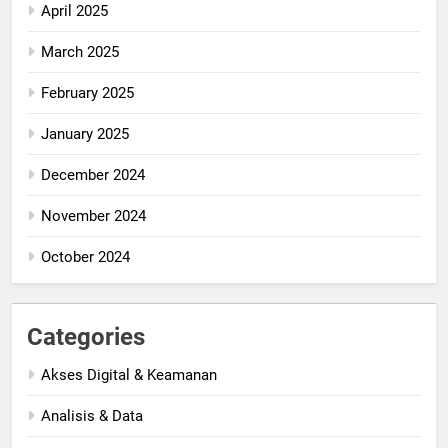
April 2025
March 2025
February 2025
January 2025
December 2024
November 2024
October 2024
Categories
Akses Digital & Keamanan
Analisis & Data