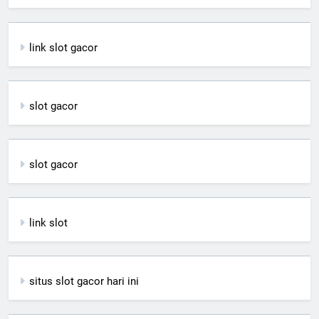
link slot gacor
slot gacor
slot gacor
link slot
situs slot gacor hari ini