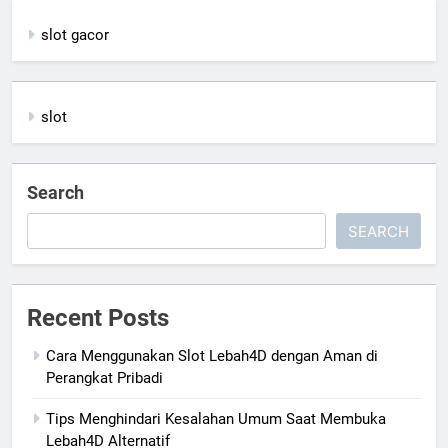
slot gacor
slot
Search
SEARCH
Recent Posts
Cara Menggunakan Slot Lebah4D dengan Aman di
Perangkat Pribadi
Tips Menghindari Kesalahan Umum Saat Membuka
Lebah4D Alternatif