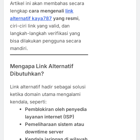
Artikel ini akan membahas secara
lengkap
cara mengenali
link
alternatif kaya787
yang resmi
,
ciri-ciri link yang valid, dan
langkah-langkah verifikasi yang
bisa dilakukan pengguna secara
mandiri.
Mengapa Link Alternatif
Dibutuhkan?
Link alternatif hadir sebagai solusi
ketika domain utama mengalami
kendala, seperti:
Pemblokiran oleh penyedia
layanan internet (ISP)
Pemeliharaan sistem atau
downtime server
Kendala jaringan di wilayah