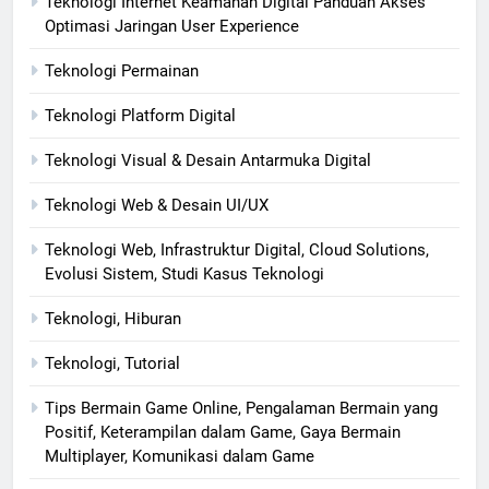
Teknologi Internet Keamanan Digital Panduan Akses
Optimasi Jaringan User Experience
Teknologi Permainan
Teknologi Platform Digital
Teknologi Visual & Desain Antarmuka Digital
Teknologi Web & Desain UI/UX
Teknologi Web, Infrastruktur Digital, Cloud Solutions,
Evolusi Sistem, Studi Kasus Teknologi
Teknologi, Hiburan
Teknologi, Tutorial
Tips Bermain Game Online, Pengalaman Bermain yang
Positif, Keterampilan dalam Game, Gaya Bermain
Multiplayer, Komunikasi dalam Game