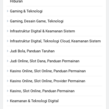
Hiburan
Gaming & Teknologi
Gaming, Desain Game, Teknologi
Infrastruktur Digital & Keamanan Sistem
Infrastruktur Digital, Teknologi Cloud, Keamanan Sistem
Judi Bola, Panduan Taruhan
Judi Online, Slot Dana, Panduan Permainan
Kasino Online, Slot Online, Panduan Permainan
Kasino Online, Slot Online, Provider Permainan
Kasino, Slot Online, Panduan Permainan
Keamanan & Teknologi Digital