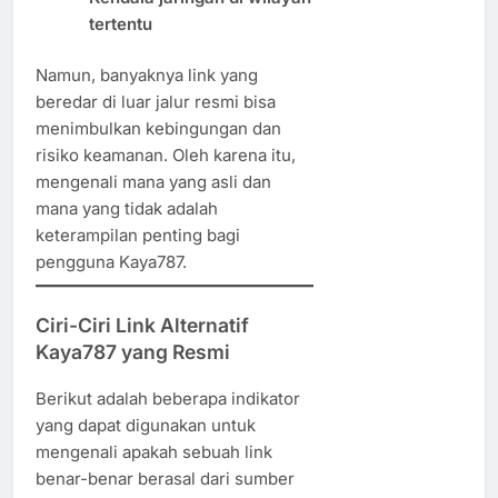
tertentu
Namun, banyaknya link yang
beredar di luar jalur resmi bisa
menimbulkan kebingungan dan
risiko keamanan. Oleh karena itu,
mengenali mana yang asli dan
mana yang tidak adalah
keterampilan penting bagi
pengguna Kaya787.
Ciri-Ciri Link Alternatif
Kaya787 yang Resmi
Berikut adalah beberapa indikator
yang dapat digunakan untuk
mengenali apakah sebuah link
benar-benar berasal dari sumber