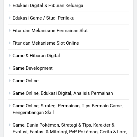
Edukasi Digital & Hiburan Keluarga
Edukasi Game / Studi Perilaku
Fitur dan Mekanisme Permainan Slot
Fitur dan Mekanisme Slot Online
Game & Hiburan Digital
Game Development
Game Online
Game Online, Edukasi Digital, Analisis Permainan
Game Online, Strategi Permainan, Tips Bermain Game,
Pengembangan Skill
Game, Dunia Pokémon, Strategi & Tips, Karakter &
Evolusi, Fantasi & Mitologi, PvP Pokémon, Cerita & Lore,