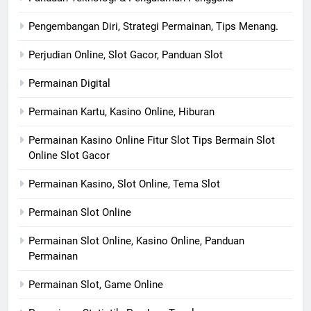
Pengembangan Diri, Strategi Permainan, Tips Menang.
Perjudian Online, Slot Gacor, Panduan Slot
Permainan Digital
Permainan Kartu, Kasino Online, Hiburan
Permainan Kasino Online Fitur Slot Tips Bermain Slot
Online Slot Gacor
Permainan Kasino, Slot Online, Tema Slot
Permainan Slot Online
Permainan Slot Online, Kasino Online, Panduan
Permainan
Permainan Slot, Game Online