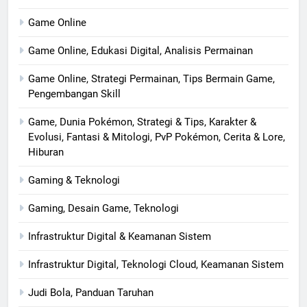
Game Online
Game Online, Edukasi Digital, Analisis Permainan
Game Online, Strategi Permainan, Tips Bermain Game,
Pengembangan Skill
Game, Dunia Pokémon, Strategi & Tips, Karakter &
Evolusi, Fantasi & Mitologi, PvP Pokémon, Cerita & Lore,
Hiburan
Gaming & Teknologi
Gaming, Desain Game, Teknologi
Infrastruktur Digital & Keamanan Sistem
Infrastruktur Digital, Teknologi Cloud, Keamanan Sistem
Judi Bola, Panduan Taruhan