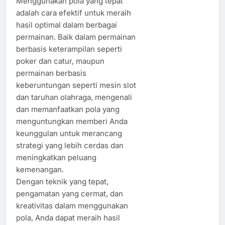
Menggunakan pola yang tepat
adalah cara efektif untuk meraih
hasil optimal dalam berbagai
permainan. Baik dalam permainan
berbasis keterampilan seperti
poker dan catur, maupun
permainan berbasis
keberuntungan seperti mesin slot
dan taruhan olahraga, mengenali
dan memanfaatkan pola yang
menguntungkan memberi Anda
keunggulan untuk merancang
strategi yang lebih cerdas dan
meningkatkan peluang
kemenangan.
Dengan teknik yang tepat,
pengamatan yang cermat, dan
kreativitas dalam menggunakan
pola, Anda dapat meraih hasil