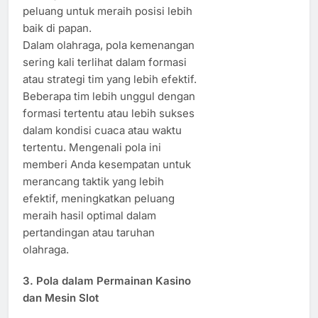
peluang untuk meraih posisi lebih
baik di papan.
Dalam olahraga, pola kemenangan
sering kali terlihat dalam formasi
atau strategi tim yang lebih efektif.
Beberapa tim lebih unggul dengan
formasi tertentu atau lebih sukses
dalam kondisi cuaca atau waktu
tertentu. Mengenali pola ini
memberi Anda kesempatan untuk
merancang taktik yang lebih
efektif, meningkatkan peluang
meraih hasil optimal dalam
pertandingan atau taruhan
olahraga.
3.
Pola dalam Permainan Kasino
dan Mesin Slot