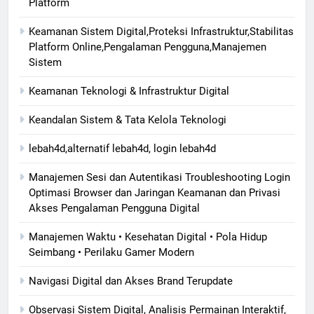
Platform
Keamanan Sistem Digital,Proteksi Infrastruktur,Stabilitas
Platform Online,Pengalaman Pengguna,Manajemen
Sistem
Keamanan Teknologi & Infrastruktur Digital
Keandalan Sistem & Tata Kelola Teknologi
lebah4d,alternatif lebah4d, login lebah4d
Manajemen Sesi dan Autentikasi Troubleshooting Login
Optimasi Browser dan Jaringan Keamanan dan Privasi
Akses Pengalaman Pengguna Digital
Manajemen Waktu • Kesehatan Digital • Pola Hidup
Seimbang • Perilaku Gamer Modern
Navigasi Digital dan Akses Brand Terupdate
Observasi Sistem Digital, Analisis Permainan Interaktif,