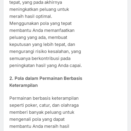
tepat, yang pada akhirnya
meningkatkan peluang untuk
meraih hasil optimal.
Menggunakan pola yang tepat
membantu Anda memanfaatkan
peluang yang ada, membuat
keputusan yang lebih tepat, dan
mengurangi risiko kesalahan, yang
semuanya berkontribusi pada
peningkatan hasil yang Anda capai.
2.
Pola dalam Permainan Berbasis
Keterampilan
Permainan berbasis keterampilan
seperti poker, catur, dan olahraga
memberi banyak peluang untuk
mengenali pola yang dapat
membantu Anda meraih hasil