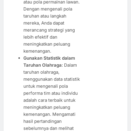
atau pola permainan lawan.
Dengan mengenali pola
taruhan atau langkah
mereka, Anda dapat
merancang strategi yang
lebih efektif dan
meningkatkan peluang
kemenangan.
Gunakan Statistik dalam
Taruhan Olahraga
: Dalam
taruhan olahraga,
menggunakan data statistik
untuk mengenali pola
performa tim atau individu
adalah cara terbaik untuk
meningkatkan peluang
kemenangan. Mengamati
hasil pertandingan
sebelumnya dan melihat