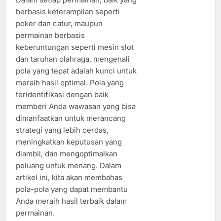
berbasis keterampilan seperti
poker dan catur, maupun
permainan berbasis
keberuntungan seperti mesin slot
dan taruhan olahraga, mengenali
pola yang tepat adalah kunci untuk
meraih hasil optimal. Pola yang
teridentifikasi dengan baik
memberi Anda wawasan yang bisa
dimanfaatkan untuk merancang
strategi yang lebih cerdas,
meningkatkan keputusan yang
diambil, dan mengoptimalkan
peluang untuk menang. Dalam
artikel ini, kita akan membahas
pola-pola yang dapat membantu
Anda meraih hasil terbaik dalam
permainan.