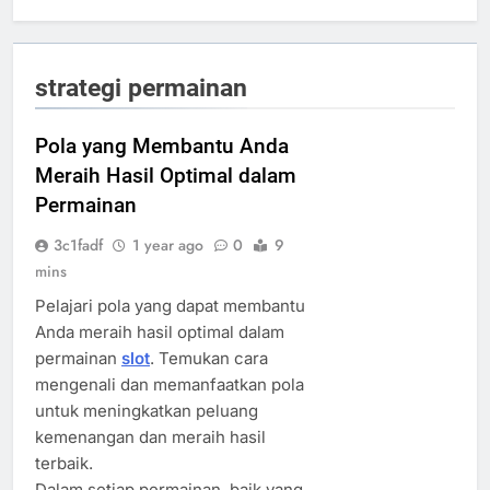
strategi permainan
Pola yang Membantu Anda
Meraih Hasil Optimal dalam
Permainan
3c1fadf
1 year ago
0
9
mins
Pelajari pola yang dapat membantu
Anda meraih hasil optimal dalam
permainan
slot
. Temukan cara
mengenali dan memanfaatkan pola
untuk meningkatkan peluang
kemenangan dan meraih hasil
terbaik.
Dalam setiap permainan, baik yang