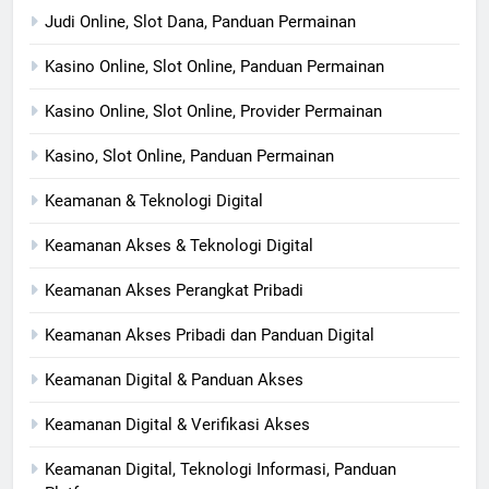
Judi Online, Slot Dana, Panduan Permainan
Kasino Online, Slot Online, Panduan Permainan
Kasino Online, Slot Online, Provider Permainan
Kasino, Slot Online, Panduan Permainan
Keamanan & Teknologi Digital
Keamanan Akses & Teknologi Digital
Keamanan Akses Perangkat Pribadi
Keamanan Akses Pribadi dan Panduan Digital
Keamanan Digital & Panduan Akses
Keamanan Digital & Verifikasi Akses
Keamanan Digital, Teknologi Informasi, Panduan