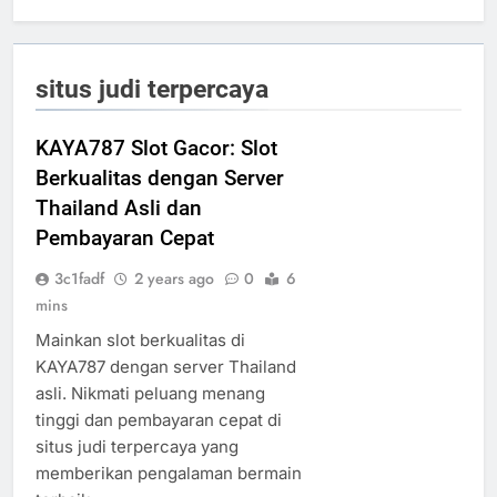
situs judi terpercaya
KAYA787 Slot Gacor: Slot
Berkualitas dengan Server
Thailand Asli dan
Pembayaran Cepat
3c1fadf
2 years ago
0
6
mins
Mainkan slot berkualitas di
KAYA787 dengan server Thailand
asli. Nikmati peluang menang
tinggi dan pembayaran cepat di
situs judi terpercaya yang
memberikan pengalaman bermain