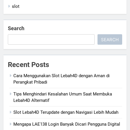
slot
Search
SEARCH
Recent Posts
Cara Menggunakan Slot Lebah4D dengan Aman di
Perangkat Pribadi
Tips Menghindari Kesalahan Umum Saat Membuka
Lebah4D Alternatif
Slot Lebah4D Terupdate dengan Navigasi Lebih Mudah
Mengapa LAE138 Login Banyak Dicari Pengguna Digital