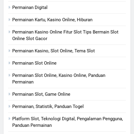
Permainan Digital
Permainan Kartu, Kasino Online, Hiburan
Permainan Kasino Online Fitur Slot Tips Bermain Slot
Online Slot Gacor
Permainan Kasino, Slot Online, Tema Slot
Permainan Slot Online
Permainan Slot Online, Kasino Online, Panduan
Permainan
Permainan Slot, Game Online
Permainan, Statistik, Panduan Togel
Platform Slot, Teknologi Digital, Pengalaman Pengguna,
Panduan Permainan