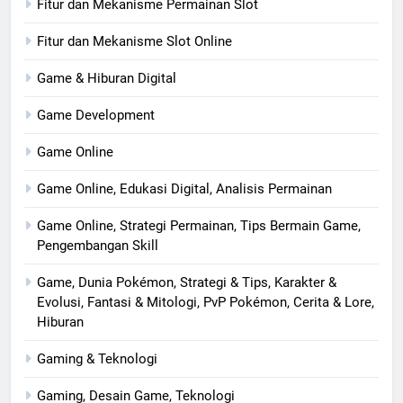
Fitur dan Mekanisme Permainan Slot
Fitur dan Mekanisme Slot Online
Game & Hiburan Digital
Game Development
Game Online
Game Online, Edukasi Digital, Analisis Permainan
Game Online, Strategi Permainan, Tips Bermain Game,
Pengembangan Skill
Game, Dunia Pokémon, Strategi & Tips, Karakter &
Evolusi, Fantasi & Mitologi, PvP Pokémon, Cerita & Lore,
Hiburan
Gaming & Teknologi
Gaming, Desain Game, Teknologi