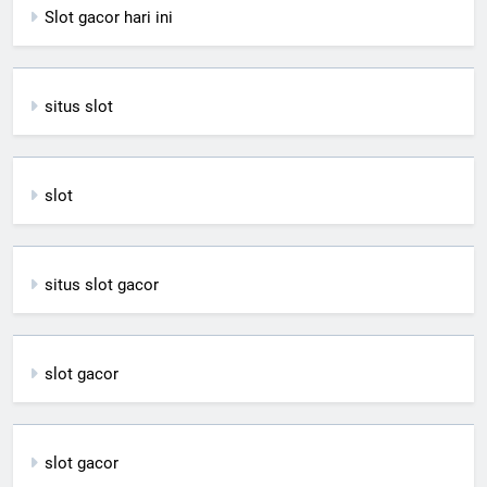
Slot gacor hari ini
situs slot
slot
situs slot gacor
slot gacor
slot gacor