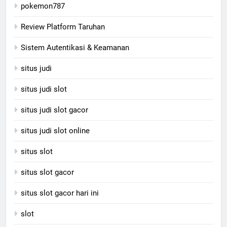
pokemon787
Review Platform Taruhan
Sistem Autentikasi & Keamanan
situs judi
situs judi slot
situs judi slot gacor
situs judi slot online
situs slot
situs slot gacor
situs slot gacor hari ini
slot