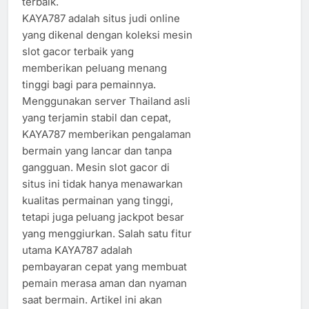
terbaik.
KAYA787 adalah situs judi online
yang dikenal dengan koleksi mesin
slot gacor terbaik yang
memberikan peluang menang
tinggi bagi para pemainnya.
Menggunakan server Thailand asli
yang terjamin stabil dan cepat,
KAYA787 memberikan pengalaman
bermain yang lancar dan tanpa
gangguan. Mesin slot gacor di
situs ini tidak hanya menawarkan
kualitas permainan yang tinggi,
tetapi juga peluang jackpot besar
yang menggiurkan. Salah satu fitur
utama KAYA787 adalah
pembayaran cepat yang membuat
pemain merasa aman dan nyaman
saat bermain. Artikel ini akan