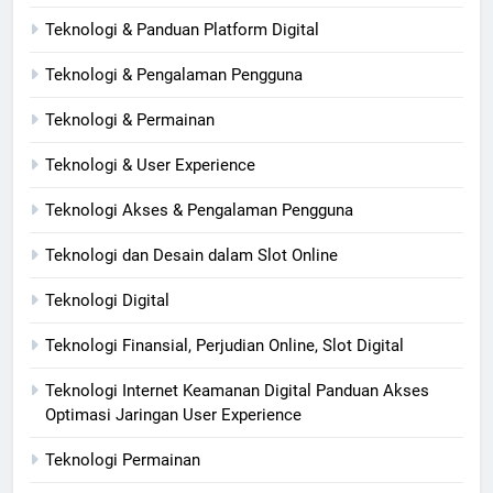
Teknologi & Panduan Platform Digital
Teknologi & Pengalaman Pengguna
Teknologi & Permainan
Teknologi & User Experience
Teknologi Akses & Pengalaman Pengguna
Teknologi dan Desain dalam Slot Online
Teknologi Digital
Teknologi Finansial, Perjudian Online, Slot Digital
Teknologi Internet Keamanan Digital Panduan Akses
Optimasi Jaringan User Experience
Teknologi Permainan