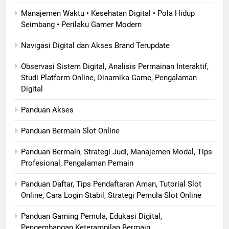
Manajemen Waktu • Kesehatan Digital • Pola Hidup
Seimbang • Perilaku Gamer Modern
Navigasi Digital dan Akses Brand Terupdate
Observasi Sistem Digital, Analisis Permainan Interaktif,
Studi Platform Online, Dinamika Game, Pengalaman
Digital
Panduan Akses
Panduan Bermain Slot Online
Panduan Bermain, Strategi Judi, Manajemen Modal, Tips
Profesional, Pengalaman Pemain
Panduan Daftar, Tips Pendaftaran Aman, Tutorial Slot
Online, Cara Login Stabil, Strategi Pemula Slot Online
Panduan Gaming Pemula, Edukasi Digital,
Pengembangan Keterampilan Bermain