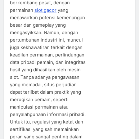
berkembang pesat, dengan
permainan
slot gacor
yang
menawarkan potensi kemenangan
besar dan gameplay yang
mengasyikkan. Namun, dengan
pertumbuhan industri ini, muncul
juga kekhawatiran terkait dengan
keadilan permainan, perlindungan
data pribadi pemain, dan integritas
hasil yang dihasilkan oleh mesin
slot. Tanpa adanya pengawasan
yang memadai, situs perjudian
dapat terlibat dalam praktik yang
merugikan pemain, seperti
manipulasi permainan atau
penyalahgunaan informasi pribadi.
Untuk itu, regulasi yang ketat dan
sertifikasi yang sah memainkan
peran yang sangat penting dalam