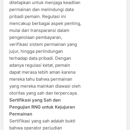
ditetapkan untuk menjaga keadilan
permainan dan melindungi data
pribadi pemain. Regulasi ini
mencakup berbagai aspek penting,
mulai dari transparansi dalam
pengelolaan pembayaran,
verifikasi sistem permainan yang
jujur, hingga perlindungan
terhadap data pribadi. Dengan
adanya regulasi ketat, pemain
dapat merasa lebih aman karena
mereka tahu bahwa permainan
yang mereka mainkan diawasi oleh
otoritas yang sah dan terpercaya.
Sertifikasi yang Sah dan
Pengujian RNG untuk Kejujuran
Permainan
Sertifikasi yang sah adalah bukti
bahwa operator perjudian