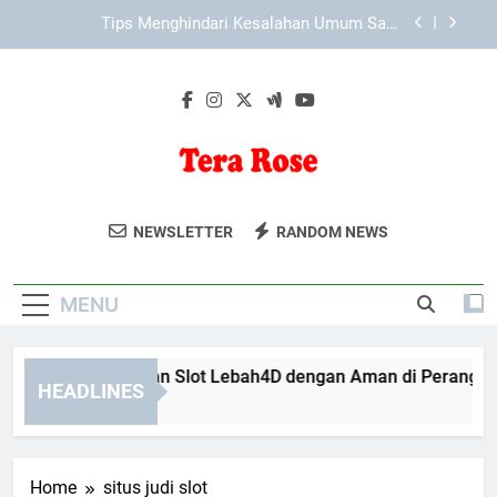
Skip
Slot Lebah4D Terupdate dengan Navigasi Lebih
to
Mudah
content
Mengapa LAE138 Login Banyak Dicari Pengguna
Digital
Cara Menggunakan Slot Lebah4D dengan Aman di
Perangkat Pribadi
Tips Menghindari Kesalahan Umum Saat
Membuka Lebah4D Alternatif
Tera Rose
Dapatkan Produk Kecantikan Alami Dari
Slot Lebah4D Terupdate dengan Navigasi Lebih
NEWSLETTER
RANDOM NEWS
Mudah
Tera Rose. Perawatan Terbaik Untuk
Mengapa LAE138 Login Banyak Dicari Pengguna
Kulit Yang Sehat Dan Bercahaya.
Digital
MENU
ra Menggunakan Slot Lebah4D dengan Aman di Perangkat Pri
HEADLINES
Months Ago
Home
situs judi slot