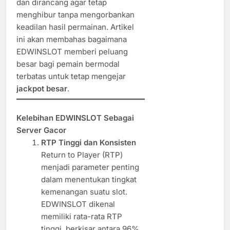
dan dirancang agar tetap
menghibur tanpa mengorbankan
keadilan hasil permainan. Artikel
ini akan membahas bagaimana
EDWINSLOT memberi peluang
besar bagi pemain bermodal
terbatas untuk tetap mengejar
jackpot besar
.
Kelebihan EDWINSLOT Sebagai
Server Gacor
RTP Tinggi dan Konsisten
Return to Player (RTP)
menjadi parameter penting
dalam menentukan tingkat
kemenangan suatu slot.
EDWINSLOT dikenal
memiliki rata-rata RTP
tinggi, berkisar antara 96%