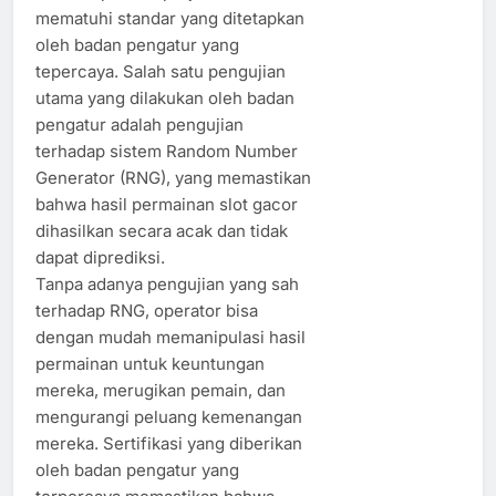
mematuhi standar yang ditetapkan
oleh badan pengatur yang
tepercaya. Salah satu pengujian
utama yang dilakukan oleh badan
pengatur adalah pengujian
terhadap sistem Random Number
Generator (RNG), yang memastikan
bahwa hasil permainan slot gacor
dihasilkan secara acak dan tidak
dapat diprediksi.
Tanpa adanya pengujian yang sah
terhadap RNG, operator bisa
dengan mudah memanipulasi hasil
permainan untuk keuntungan
mereka, merugikan pemain, dan
mengurangi peluang kemenangan
mereka. Sertifikasi yang diberikan
oleh badan pengatur yang