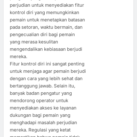
perjudian untuk menyediakan fitur
kontrol diri yang memungkinkan
pemain untuk menetapkan batasan
pada setoran, waktu bermain, dan
pengecualian diri bagi pemain
yang merasa kesulitan
mengendalikan kebiasaan berjudi
mereka.
Fitur kontrol diri ini sangat penting
untuk menjaga agar pemain berjudi
dengan cara yang lebih sehat dan
bertanggung jawab. Selain itu,
banyak badan pengatur yang
mendorong operator untuk
menyediakan akses ke layanan
dukungan bagi pemain yang
menghadapi masalah perjudian
mereka. Regulasi yang ketat