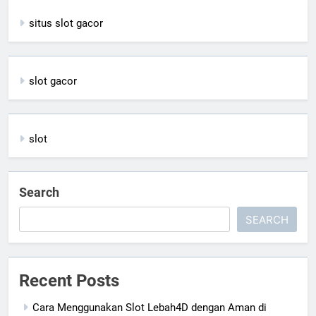
situs slot gacor
slot gacor
slot
Search
SEARCH
Recent Posts
Cara Menggunakan Slot Lebah4D dengan Aman di