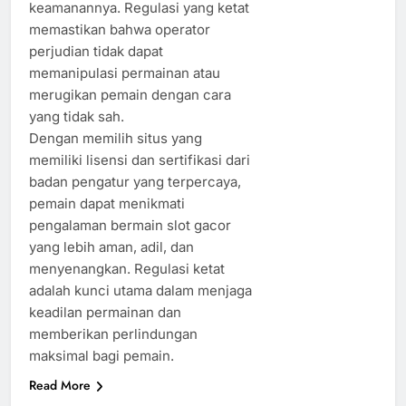
keamanannya. Regulasi yang ketat
memastikan bahwa operator
perjudian tidak dapat
memanipulasi permainan atau
merugikan pemain dengan cara
yang tidak sah.
Dengan memilih situs yang
memiliki lisensi dan sertifikasi dari
badan pengatur yang terpercaya,
pemain dapat menikmati
pengalaman bermain slot gacor
yang lebih aman, adil, dan
menyenangkan. Regulasi ketat
adalah kunci utama dalam menjaga
keadilan permainan dan
memberikan perlindungan
maksimal bagi pemain.
Read More