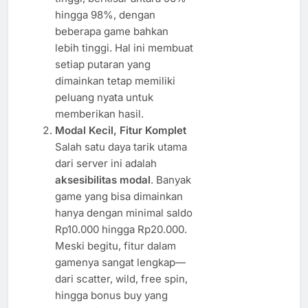
hingga 98%, dengan
beberapa game bahkan
lebih tinggi. Hal ini membuat
setiap putaran yang
dimainkan tetap memiliki
peluang nyata untuk
memberikan hasil.
Modal Kecil, Fitur Komplet
Salah satu daya tarik utama
dari server ini adalah
aksesibilitas modal
. Banyak
game yang bisa dimainkan
hanya dengan minimal saldo
Rp10.000 hingga Rp20.000.
Meski begitu, fitur dalam
gamenya sangat lengkap—
dari scatter, wild, free spin,
hingga bonus buy yang