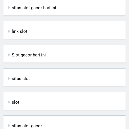
situs slot gacor hari ini
link slot
Slot gacor hari ini
situs slot
slot
situs slot gacor