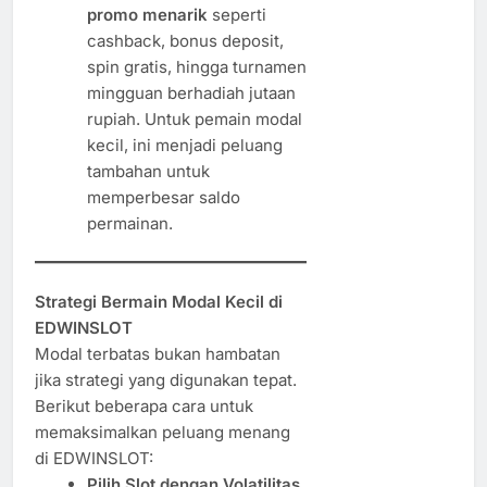
promo menarik
seperti
cashback, bonus deposit,
spin gratis, hingga turnamen
mingguan berhadiah jutaan
rupiah. Untuk pemain modal
kecil, ini menjadi peluang
tambahan untuk
memperbesar saldo
permainan.
Strategi Bermain Modal Kecil di
EDWINSLOT
Modal terbatas bukan hambatan
jika strategi yang digunakan tepat.
Berikut beberapa cara untuk
memaksimalkan peluang menang
di EDWINSLOT:
Pilih Slot dengan Volatilitas