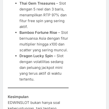
Thai Gem Treasures
– Slot
dengan 5 reel dan 3 baris,
menampilkan RTP 97% dan
fitur free spin yang sering
aktif.
Bamboo Fortune Rise
– Slot
bernuansa Asia dengan fitur
multiplier hingga x100 dan
scatter yang sering muncul.
Dragon Lucky Spin
– Slot
dengan volatilitas sedang
dan peluang jackpot mini
yang terus aktif di waktu
tertentu.
Kesimpulan
EDWINSLOT bukan hanya soal
keberuntungan, tapi tentang