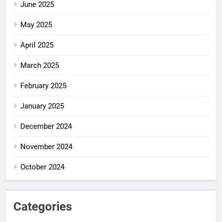
June 2025
May 2025
April 2025
March 2025
February 2025
January 2025
December 2024
November 2024
October 2024
Categories