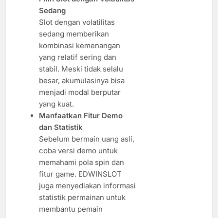
Sedang
Slot dengan volatilitas
sedang memberikan
kombinasi kemenangan
yang relatif sering dan
stabil. Meski tidak selalu
besar, akumulasinya bisa
menjadi modal berputar
yang kuat.
Manfaatkan Fitur Demo
dan Statistik
Sebelum bermain uang asli,
coba versi demo untuk
memahami pola spin dan
fitur game. EDWINSLOT
juga menyediakan informasi
statistik permainan untuk
membantu pemain