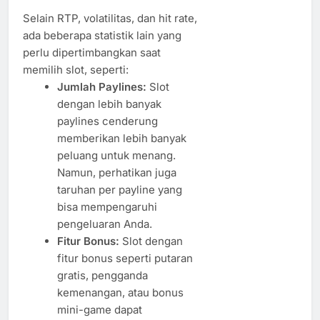
Selain RTP, volatilitas, dan hit rate,
ada beberapa statistik lain yang
perlu dipertimbangkan saat
memilih slot, seperti:
Jumlah Paylines:
Slot
dengan lebih banyak
paylines cenderung
memberikan lebih banyak
peluang untuk menang.
Namun, perhatikan juga
taruhan per payline yang
bisa mempengaruhi
pengeluaran Anda.
Fitur Bonus:
Slot dengan
fitur bonus seperti putaran
gratis, pengganda
kemenangan, atau bonus
mini-game dapat