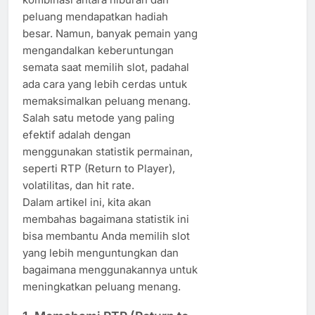
peluang mendapatkan hadiah
besar. Namun, banyak pemain yang
mengandalkan keberuntungan
semata saat memilih slot, padahal
ada cara yang lebih cerdas untuk
memaksimalkan peluang menang.
Salah satu metode yang paling
efektif adalah dengan
menggunakan statistik permainan,
seperti RTP (Return to Player),
volatilitas, dan hit rate.
Dalam artikel ini, kita akan
membahas bagaimana statistik ini
bisa membantu Anda memilih slot
yang lebih menguntungkan dan
bagaimana menggunakannya untuk
meningkatkan peluang menang.