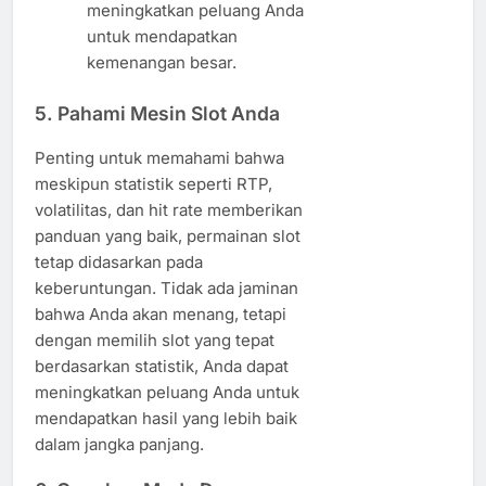
meningkatkan peluang Anda
untuk mendapatkan
kemenangan besar.
5.
Pahami Mesin Slot Anda
Penting untuk memahami bahwa
meskipun statistik seperti RTP,
volatilitas, dan hit rate memberikan
panduan yang baik, permainan slot
tetap didasarkan pada
keberuntungan. Tidak ada jaminan
bahwa Anda akan menang, tetapi
dengan memilih slot yang tepat
berdasarkan statistik, Anda dapat
meningkatkan peluang Anda untuk
mendapatkan hasil yang lebih baik
dalam jangka panjang.