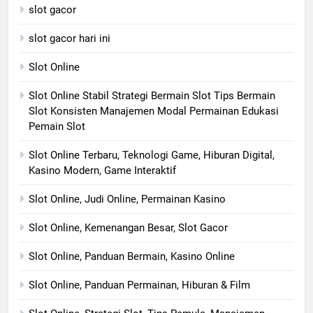
slot gacor
slot gacor hari ini
Slot Online
Slot Online Stabil Strategi Bermain Slot Tips Bermain
Slot Konsisten Manajemen Modal Permainan Edukasi
Pemain Slot
Slot Online Terbaru, Teknologi Game, Hiburan Digital,
Kasino Modern, Game Interaktif
Slot Online, Judi Online, Permainan Kasino
Slot Online, Kemenangan Besar, Slot Gacor
Slot Online, Panduan Bermain, Kasino Online
Slot Online, Panduan Permainan, Hiburan & Film