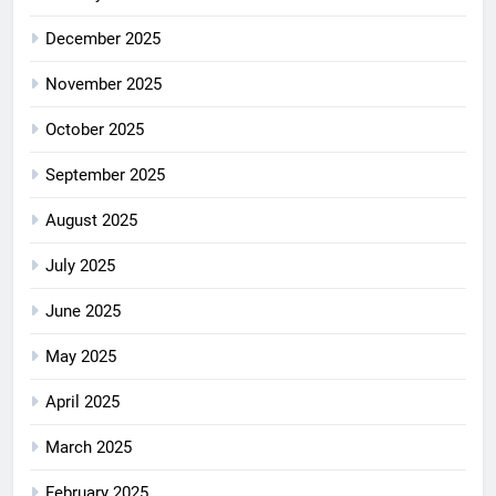
December 2025
November 2025
October 2025
September 2025
August 2025
July 2025
June 2025
May 2025
April 2025
March 2025
February 2025