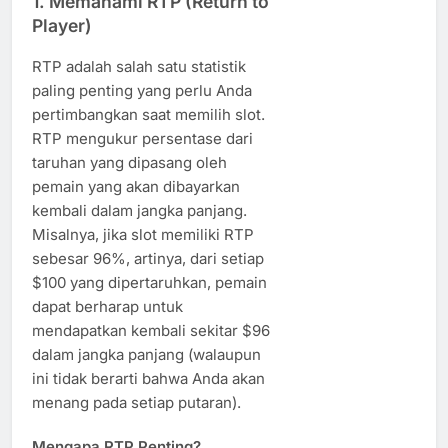
1.
Memahami RTP (Return to
Player)
RTP adalah salah satu statistik
paling penting yang perlu Anda
pertimbangkan saat memilih slot.
RTP mengukur persentase dari
taruhan yang dipasang oleh
pemain yang akan dibayarkan
kembali dalam jangka panjang.
Misalnya, jika slot memiliki RTP
sebesar 96%, artinya, dari setiap
$100 yang dipertaruhkan, pemain
dapat berharap untuk
mendapatkan kembali sekitar $96
dalam jangka panjang (walaupun
ini tidak berarti bahwa Anda akan
menang pada setiap putaran).
Mengapa RTP Penting?