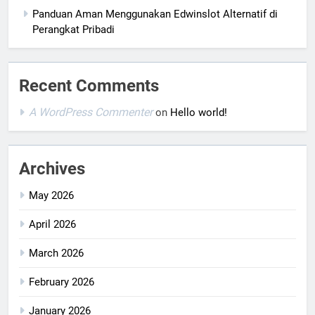
Panduan Aman Menggunakan Edwinslot Alternatif di
Perangkat Pribadi
Recent Comments
A WordPress Commenter
on
Hello world!
Archives
May 2026
April 2026
March 2026
February 2026
January 2026