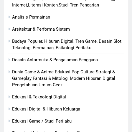
Internet,Literasi Konten,Studi Tren Pencarian
Analisis Permainan
Arsitektur & Performa Sistem
Budaya Populer, Hiburan Digital, Tren Game, Desain Slot,
Teknologi Permainan, Psikologi Perilaku
Desain Antarmuka & Pengalaman Pengguna
Dunia Game & Anime Edukasi Pop Culture Strategi &
Gameplay Fantasi & Mitologi Modern Hiburan Digital
Pengetahuan Umum Geek
Edukasi & Teknologi Digital
Edukasi Digital & Hiburan Keluarga
Edukasi Game / Studi Perilaku