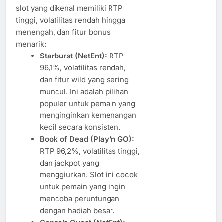
slot yang dikenal memiliki RTP
tinggi, volatilitas rendah hingga
menengah, dan fitur bonus
menarik:
Starburst (NetEnt):
RTP
96,1%, volatilitas rendah,
dan fitur wild yang sering
muncul. Ini adalah pilihan
populer untuk pemain yang
menginginkan kemenangan
kecil secara konsisten.
Book of Dead (Play’n GO):
RTP 96,2%, volatilitas tinggi,
dan jackpot yang
menggiurkan. Slot ini cocok
untuk pemain yang ingin
mencoba peruntungan
dengan hadiah besar.