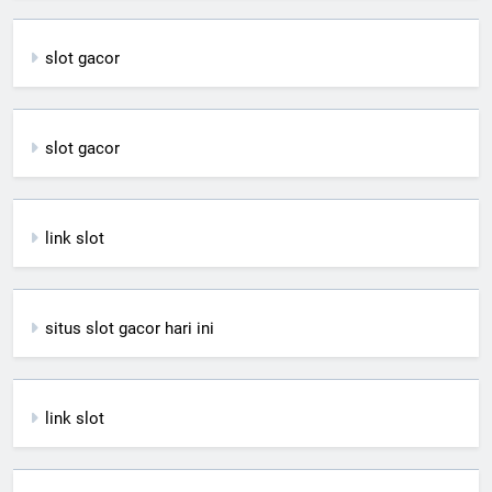
slot gacor
slot gacor
link slot
situs slot gacor hari ini
link slot