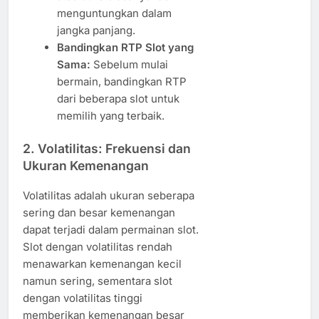
menguntungkan dalam
jangka panjang.
Bandingkan RTP Slot yang
Sama:
Sebelum mulai
bermain, bandingkan RTP
dari beberapa slot untuk
memilih yang terbaik.
2.
Volatilitas: Frekuensi dan
Ukuran Kemenangan
Volatilitas adalah ukuran seberapa
sering dan besar kemenangan
dapat terjadi dalam permainan slot.
Slot dengan volatilitas rendah
menawarkan kemenangan kecil
namun sering, sementara slot
dengan volatilitas tinggi
memberikan kemenangan besar