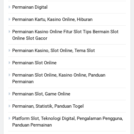
Permainan Digital
Permainan Kartu, Kasino Online, Hiburan
Permainan Kasino Online Fitur Slot Tips Bermain Slot
Online Slot Gacor
Permainan Kasino, Slot Online, Tema Slot
Permainan Slot Online
Permainan Slot Online, Kasino Online, Panduan
Permainan
Permainan Slot, Game Online
Permainan, Statistik, Panduan Togel
Platform Slot, Teknologi Digital, Pengalaman Pengguna,
Panduan Permainan