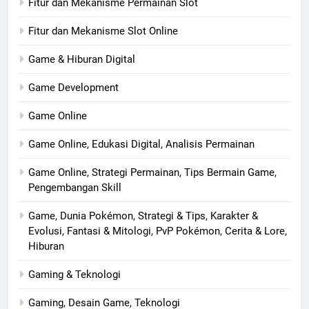
Fitur dan Mekanisme Permainan Slot
Fitur dan Mekanisme Slot Online
Game & Hiburan Digital
Game Development
Game Online
Game Online, Edukasi Digital, Analisis Permainan
Game Online, Strategi Permainan, Tips Bermain Game,
Pengembangan Skill
Game, Dunia Pokémon, Strategi & Tips, Karakter &
Evolusi, Fantasi & Mitologi, PvP Pokémon, Cerita & Lore,
Hiburan
Gaming & Teknologi
Gaming, Desain Game, Teknologi