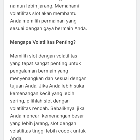
namun lebih jarang. Memahami
volatilitas slot akan membantu
Anda memilih permainan yang
sesuai dengan gaya bermain Anda.
Mengapa Volatilitas Penting?
Memilih slot dengan volatilitas
yang tepat sangat penting untuk
pengalaman bermain yang
menyenangkan dan sesuai dengan
tujuan Anda. Jika Anda lebih suka
kemenangan kecil yang lebih
sering, pilihlah slot dengan
volatilitas rendah. Sebaliknya, jika
Anda mencari kemenangan besar
yang lebih jarang, slot dengan
volatilitas tinggi lebih cocok untuk
Anda.