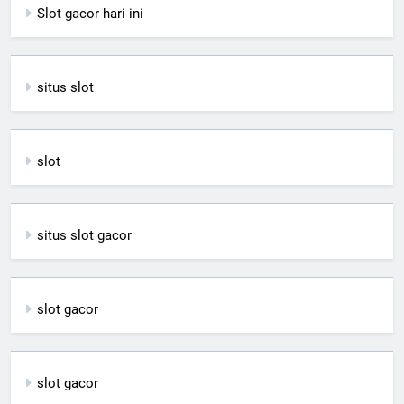
Slot gacor hari ini
situs slot
slot
situs slot gacor
slot gacor
slot gacor