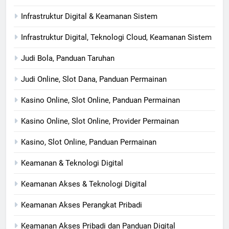
Infrastruktur Digital & Keamanan Sistem
Infrastruktur Digital, Teknologi Cloud, Keamanan Sistem
Judi Bola, Panduan Taruhan
Judi Online, Slot Dana, Panduan Permainan
Kasino Online, Slot Online, Panduan Permainan
Kasino Online, Slot Online, Provider Permainan
Kasino, Slot Online, Panduan Permainan
Keamanan & Teknologi Digital
Keamanan Akses & Teknologi Digital
Keamanan Akses Perangkat Pribadi
Keamanan Akses Pribadi dan Panduan Digital