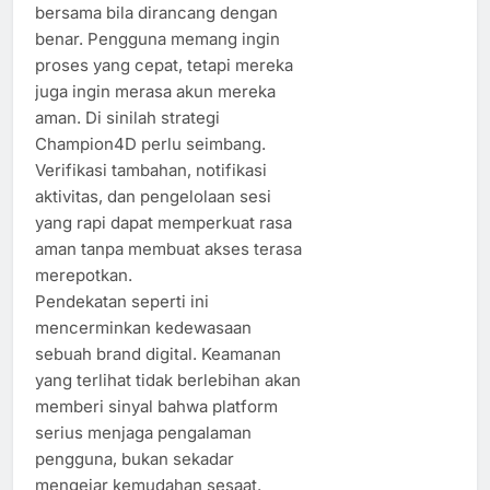
bersama bila dirancang dengan
benar. Pengguna memang ingin
proses yang cepat, tetapi mereka
juga ingin merasa akun mereka
aman. Di sinilah strategi
Champion4D perlu seimbang.
Verifikasi tambahan, notifikasi
aktivitas, dan pengelolaan sesi
yang rapi dapat memperkuat rasa
aman tanpa membuat akses terasa
merepotkan.
Pendekatan seperti ini
mencerminkan kedewasaan
sebuah brand digital. Keamanan
yang terlihat tidak berlebihan akan
memberi sinyal bahwa platform
serius menjaga pengalaman
pengguna, bukan sekadar
mengejar kemudahan sesaat.