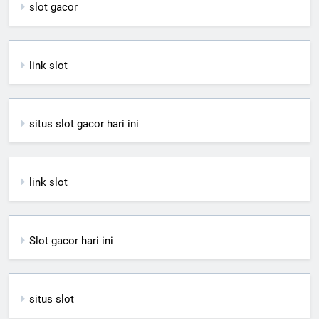
slot gacor
link slot
situs slot gacor hari ini
link slot
Slot gacor hari ini
situs slot