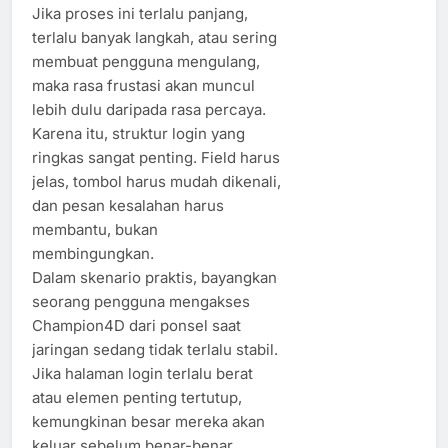
Jika proses ini terlalu panjang,
terlalu banyak langkah, atau sering
membuat pengguna mengulang,
maka rasa frustasi akan muncul
lebih dulu daripada rasa percaya.
Karena itu, struktur login yang
ringkas sangat penting. Field harus
jelas, tombol harus mudah dikenali,
dan pesan kesalahan harus
membantu, bukan
membingungkan.
Dalam skenario praktis, bayangkan
seorang pengguna mengakses
Champion4D dari ponsel saat
jaringan sedang tidak terlalu stabil.
Jika halaman login terlalu berat
atau elemen penting tertutup,
kemungkinan besar mereka akan
keluar sebelum benar-benar