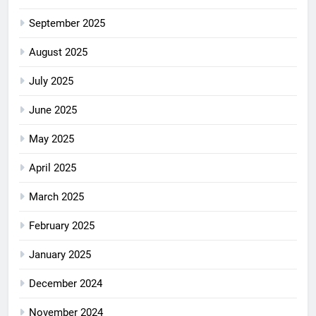
September 2025
August 2025
July 2025
June 2025
May 2025
April 2025
March 2025
February 2025
January 2025
December 2024
November 2024