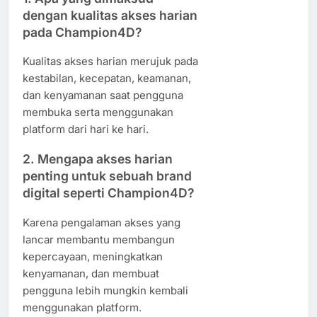
dengan kualitas akses harian
pada Champion4D?
Kualitas akses harian merujuk pada
kestabilan, kecepatan, keamanan,
dan kenyamanan saat pengguna
membuka serta menggunakan
platform dari hari ke hari.
2. Mengapa akses harian
penting untuk sebuah brand
digital seperti Champion4D?
Karena pengalaman akses yang
lancar membantu membangun
kepercayaan, meningkatkan
kenyamanan, dan membuat
pengguna lebih mungkin kembali
menggunakan platform.