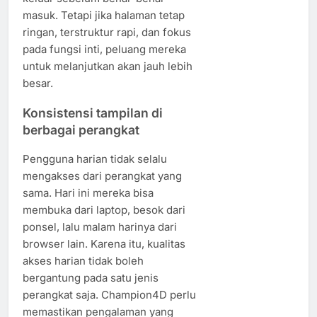
masuk. Tetapi jika halaman tetap
ringan, terstruktur rapi, dan fokus
pada fungsi inti, peluang mereka
untuk melanjutkan akan jauh lebih
besar.
Konsistensi tampilan di
berbagai perangkat
Pengguna harian tidak selalu
mengakses dari perangkat yang
sama. Hari ini mereka bisa
membuka dari laptop, besok dari
ponsel, lalu malam harinya dari
browser lain. Karena itu, kualitas
akses harian tidak boleh
bergantung pada satu jenis
perangkat saja. Champion4D perlu
memastikan pengalaman yang