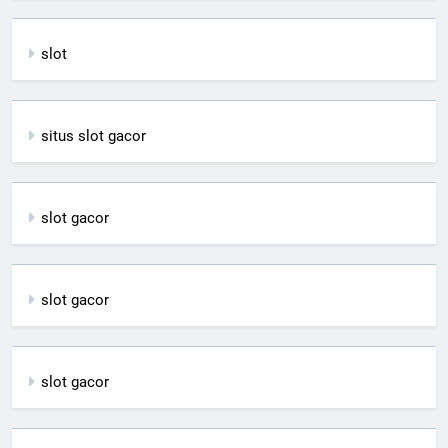
slot
situs slot gacor
slot gacor
slot gacor
slot gacor