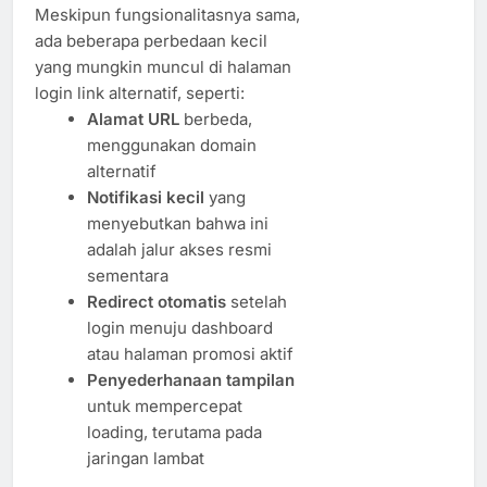
Meskipun fungsionalitasnya sama,
ada beberapa perbedaan kecil
yang mungkin muncul di halaman
login link alternatif, seperti:
Alamat URL
berbeda,
menggunakan domain
alternatif
Notifikasi kecil
yang
menyebutkan bahwa ini
adalah jalur akses resmi
sementara
Redirect otomatis
setelah
login menuju dashboard
atau halaman promosi aktif
Penyederhanaan tampilan
untuk mempercepat
loading, terutama pada
jaringan lambat