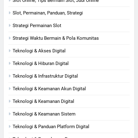
Slot Online, Tips Bermain Slot, Judi Online
Slot, Permainan, Panduan, Strategi
Strategi Permainan Slot
Strategi Waktu Bermain & Pola Komunitas
Teknologi & Akses Digital
Teknologi & Hiburan Digital
Teknologi & Infrastruktur Digital
Teknologi & Keamanan Akun Digital
Teknologi & Keamanan Digital
Teknologi & Keamanan Sistem
Teknologi & Panduan Platform Digital