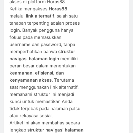
akses di platform Horas88.
Ketika mengakses
Horas88
melalui
link alternatif
, salah satu
tahapan terpenting adalah proses
login. Banyak pengguna hanya
fokus pada memasukkan
username dan password, tanpa
memperhatikan bahwa
struktur
navigasi halaman login
memiliki
peran besar dalam menentukan
keamanan, efisiensi, dan
kenyamanan akses
. Terutama
saat menggunakan link alternatif,
memahami struktur ini menjadi
kunci untuk memastikan Anda
tidak terjebak pada halaman palsu
atau rekayasa sosial.
Artikel ini akan membahas secara
lengkap
struktur navigasi halaman