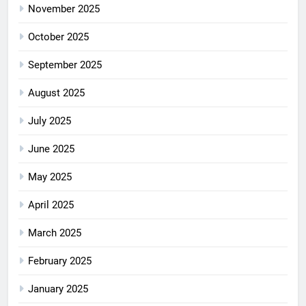
November 2025
October 2025
September 2025
August 2025
July 2025
June 2025
May 2025
April 2025
March 2025
February 2025
January 2025