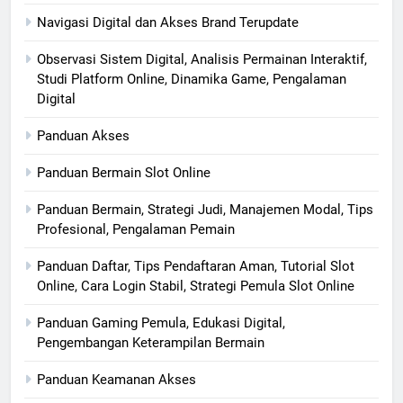
Navigasi Digital dan Akses Brand Terupdate
Observasi Sistem Digital, Analisis Permainan Interaktif,
Studi Platform Online, Dinamika Game, Pengalaman
Digital
Panduan Akses
Panduan Bermain Slot Online
Panduan Bermain, Strategi Judi, Manajemen Modal, Tips
Profesional, Pengalaman Pemain
Panduan Daftar, Tips Pendaftaran Aman, Tutorial Slot
Online, Cara Login Stabil, Strategi Pemula Slot Online
Panduan Gaming Pemula, Edukasi Digital,
Pengembangan Keterampilan Bermain
Panduan Keamanan Akses