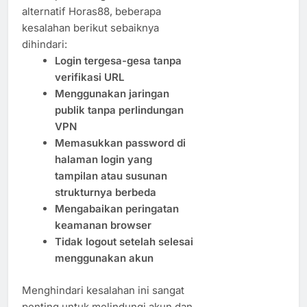
alternatif Horas88, beberapa
kesalahan berikut sebaiknya
dihindari:
Login tergesa-gesa tanpa
verifikasi URL
Menggunakan jaringan
publik tanpa perlindungan
VPN
Memasukkan password di
halaman login yang
tampilan atau susunan
strukturnya berbeda
Mengabaikan peringatan
keamanan browser
Tidak logout setelah selesai
menggunakan akun
Menghindari kesalahan ini sangat
penting untuk melindungi akun dan