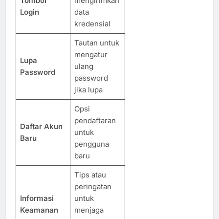
Tombol
mengirimkan
Login
data
kredensial
Tautan untuk
mengatur
Lupa
ulang
Password
password
jika lupa
Opsi
pendaftaran
Daftar Akun
untuk
Baru
pengguna
baru
Tips atau
peringatan
Informasi
untuk
Keamanan
menjaga