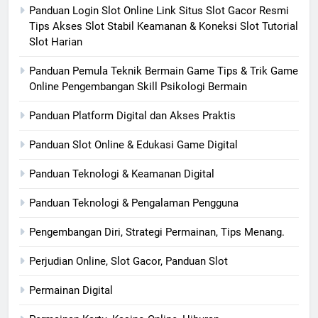
Panduan Login Slot Online Link Situs Slot Gacor Resmi
Tips Akses Slot Stabil Keamanan & Koneksi Slot Tutorial
Slot Harian
Panduan Pemula Teknik Bermain Game Tips & Trik Game
Online Pengembangan Skill Psikologi Bermain
Panduan Platform Digital dan Akses Praktis
Panduan Slot Online & Edukasi Game Digital
Panduan Teknologi & Keamanan Digital
Panduan Teknologi & Pengalaman Pengguna
Pengembangan Diri, Strategi Permainan, Tips Menang.
Perjudian Online, Slot Gacor, Panduan Slot
Permainan Digital