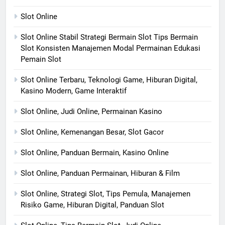
Slot Online
Slot Online Stabil Strategi Bermain Slot Tips Bermain
Slot Konsisten Manajemen Modal Permainan Edukasi
Pemain Slot
Slot Online Terbaru, Teknologi Game, Hiburan Digital,
Kasino Modern, Game Interaktif
Slot Online, Judi Online, Permainan Kasino
Slot Online, Kemenangan Besar, Slot Gacor
Slot Online, Panduan Bermain, Kasino Online
Slot Online, Panduan Permainan, Hiburan & Film
Slot Online, Strategi Slot, Tips Pemula, Manajemen
Risiko Game, Hiburan Digital, Panduan Slot