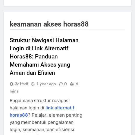
keamanan akses horas88
Struktur Navigasi Halaman
Login di Link Alternatif
Horas88: Panduan
Memahami Akses yang
Aman dan Efisien
3c1fadf
1 year ago
0
6
mins
Bagaimana struktur navigasi
halaman login di
link alternatif
horas88
? Pelajari elemen penting
yang membentuk pengalaman
login, keamanan, dan efisiensi