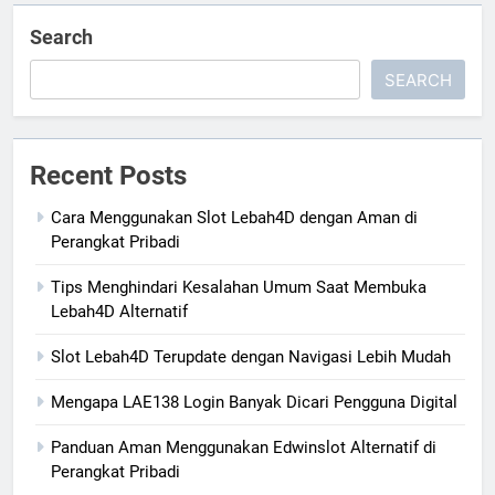
Search
SEARCH
Recent Posts
Cara Menggunakan Slot Lebah4D dengan Aman di
Perangkat Pribadi
Tips Menghindari Kesalahan Umum Saat Membuka
Lebah4D Alternatif
Slot Lebah4D Terupdate dengan Navigasi Lebih Mudah
Mengapa LAE138 Login Banyak Dicari Pengguna Digital
Panduan Aman Menggunakan Edwinslot Alternatif di
Perangkat Pribadi