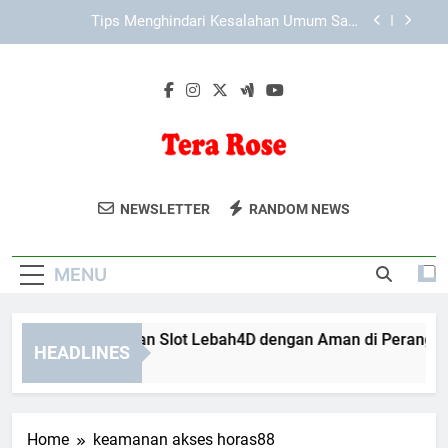
Skip
Slot Lebah4D Terupdate dengan Navigasi Lebih
to
Mudah
content
Mengapa LAE138 Login Banyak Dicari Pengguna
Digital
Cara Menggunakan Slot Lebah4D dengan Aman di
Perangkat Pribadi
Tips Menghindari Kesalahan Umum Saat
Membuka Lebah4D Alternatif
Tera Rose
Dapatkan Produk Kecantikan Alami Dari
Slot Lebah4D Terupdate dengan Navigasi Lebih
NEWSLETTER
RANDOM NEWS
Mudah
Tera Rose. Perawatan Terbaik Untuk
Mengapa LAE138 Login Banyak Dicari Pengguna
Kulit Yang Sehat Dan Bercahaya.
Digital
MENU
ara Menggunakan Slot Lebah4D dengan Aman di Perangkat Pr
HEADLINES
Months Ago
Home
keamanan akses horas88