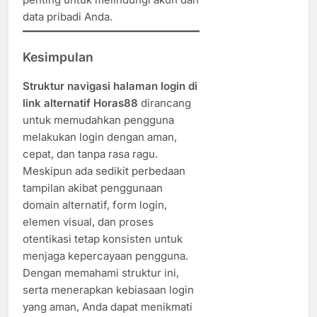
data pribadi Anda.
Kesimpulan
Struktur navigasi halaman login di
link alternatif Horas88
dirancang
untuk memudahkan pengguna
melakukan login dengan aman,
cepat, dan tanpa rasa ragu.
Meskipun ada sedikit perbedaan
tampilan akibat penggunaan
domain alternatif, form login,
elemen visual, dan proses
otentikasi tetap konsisten untuk
menjaga kepercayaan pengguna.
Dengan memahami struktur ini,
serta menerapkan kebiasaan login
yang aman, Anda dapat menikmati