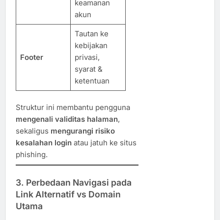
keamanan
akun
Tautan ke
kebijakan
Footer
privasi,
syarat &
ketentuan
Struktur ini membantu pengguna
mengenali validitas halaman
,
sekaligus
mengurangi risiko
kesalahan login
atau jatuh ke situs
phishing.
3. Perbedaan Navigasi pada
Link Alternatif vs Domain
Utama