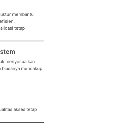
truktur membantu
fisien.
lidasi tetap
istem
ntuk menyesuaikan
n biasanya mencakup:
alitas akses tetap