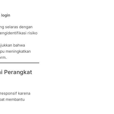
 login
g selaras dengan
ngidentifikasi risiko
njukkan bahwa
ampu meningkatkan
orm.
i Perangkat
responsif karena
cepat membantu