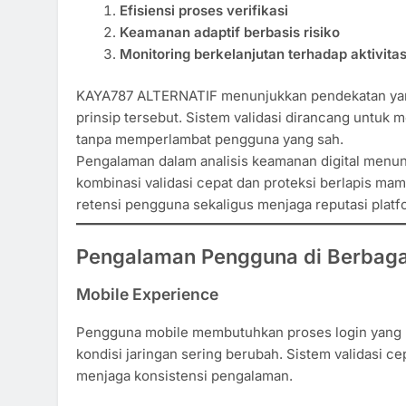
Efisiensi proses verifikasi
Keamanan adaptif berbasis risiko
Monitoring berkelanjutan terhadap aktivitas
KAYA787 ALTERNATIF menunjukkan pendekatan yan
prinsip tersebut. Sistem validasi dirancang untuk me
tanpa memperlambat pengguna yang sah.
Pengalaman dalam analisis keamanan digital menu
kombinasi validasi cepat dan proteksi berlapis m
retensi pengguna sekaligus menjaga reputasi platf
Pengalaman Pengguna di Berbaga
Mobile Experience
Pengguna mobile membutuhkan proses login yang 
kondisi jaringan sering berubah. Sistem validasi 
menjaga konsistensi pengalaman.