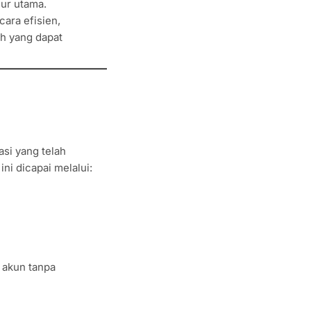
lur utama.
cara efisien,
ah yang dapat
si yang telah
ni dicapai melalui:
n
 akun tanpa