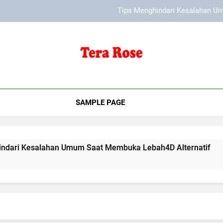
Tips Menghindari Kesalahan U
Slot Lebah4D T
Mengapa LAE138 
a Rose
Cara Menggunakan Slot Leba
roduk Kecantikan Alami Dari Tera Rose. Perawatan Terbaik Un
Tips Menghindari Kesalahan U
SAMPLE PAGE
Slot Lebah4D T
Mengapa LAE138 
lahan Umum Saat Membuka Lebah4D Alternatif
Slot Leb
3 Months A