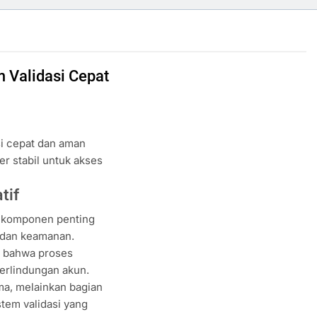
Validasi Cepat
i cepat dan aman
er stabil untuk akses
tif
di komponen penting
 dan keamanan.
 bahwa proses
perlindungan akun.
ma, melainkan bagian
istem validasi yang