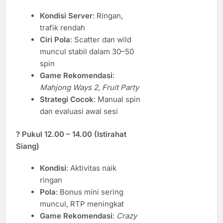
Kondisi Server
: Ringan,
trafik rendah
Ciri Pola
: Scatter dan wild
muncul stabil dalam 30–50
spin
Game Rekomendasi
:
Mahjong Ways 2
,
Fruit Party
Strategi Cocok
: Manual spin
dan evaluasi awal sesi
?
Pukul 12.00 – 14.00 (Istirahat
Siang)
Kondisi
: Aktivitas naik
ringan
Pola
: Bonus mini sering
muncul, RTP meningkat
Game Rekomendasi
:
Crazy