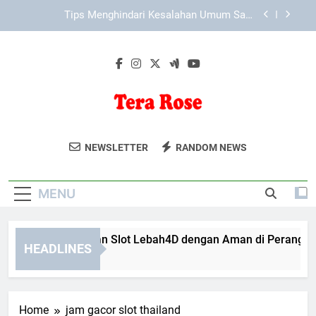
Skip
Slot Lebah4D Terupdate dengan Navigasi Lebih
to
Mudah
content
Mengapa LAE138 Login Banyak Dicari Pengguna
Digital
Cara Menggunakan Slot Lebah4D dengan Aman di
Perangkat Pribadi
Tips Menghindari Kesalahan Umum Saat
Membuka Lebah4D Alternatif
Tera Rose
Dapatkan Produk Kecantikan Alami Dari
Slot Lebah4D Terupdate dengan Navigasi Lebih
NEWSLETTER
RANDOM NEWS
Mudah
Tera Rose. Perawatan Terbaik Untuk
Mengapa LAE138 Login Banyak Dicari Pengguna
Kulit Yang Sehat Dan Bercahaya.
Digital
MENU
ra Menggunakan Slot Lebah4D dengan Aman di Perangkat Pri
HEADLINES
Months Ago
Home
jam gacor slot thailand