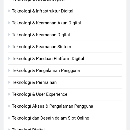
Teknologi & Infrastruktur Digital
Teknologi & Keamanan Akun Digital
Teknologi & Keamanan Digital
Teknologi & Keamanan Sistem
Teknologi & Panduan Platform Digital
Teknologi & Pengalaman Pengguna
Teknologi & Permainan
Teknologi & User Experience
Teknologi Akses & Pengalaman Pengguna
Teknologi dan Desain dalam Slot Online