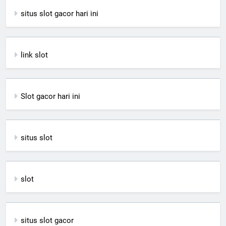
situs slot gacor hari ini
link slot
Slot gacor hari ini
situs slot
slot
situs slot gacor