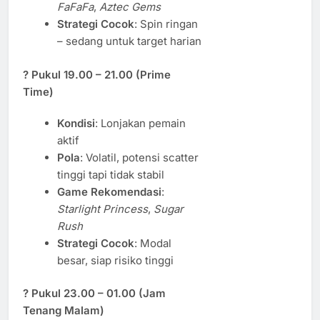
FaFaFa
,
Aztec Gems
Strategi Cocok
: Spin ringan
– sedang untuk target harian
?
Pukul 19.00 – 21.00 (Prime
Time)
Kondisi
: Lonjakan pemain
aktif
Pola
: Volatil, potensi scatter
tinggi tapi tidak stabil
Game Rekomendasi
:
Starlight Princess
,
Sugar
Rush
Strategi Cocok
: Modal
besar, siap risiko tinggi
?
Pukul 23.00 – 01.00 (Jam
Tenang Malam)