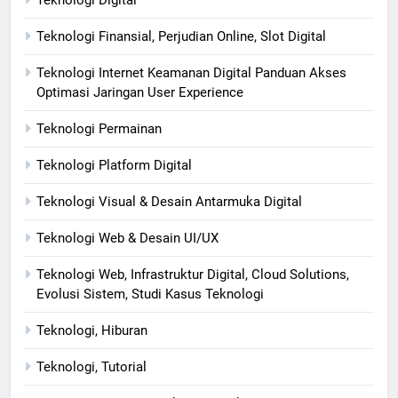
Teknologi Digital
Teknologi Finansial, Perjudian Online, Slot Digital
Teknologi Internet Keamanan Digital Panduan Akses
Optimasi Jaringan User Experience
Teknologi Permainan
Teknologi Platform Digital
Teknologi Visual & Desain Antarmuka Digital
Teknologi Web & Desain UI/UX
Teknologi Web, Infrastruktur Digital, Cloud Solutions,
Evolusi Sistem, Studi Kasus Teknologi
Teknologi, Hiburan
Teknologi, Tutorial