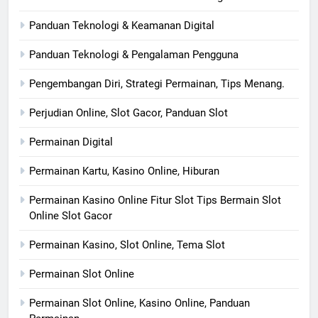
Panduan Teknologi & Keamanan Digital
Panduan Teknologi & Pengalaman Pengguna
Pengembangan Diri, Strategi Permainan, Tips Menang.
Perjudian Online, Slot Gacor, Panduan Slot
Permainan Digital
Permainan Kartu, Kasino Online, Hiburan
Permainan Kasino Online Fitur Slot Tips Bermain Slot
Online Slot Gacor
Permainan Kasino, Slot Online, Tema Slot
Permainan Slot Online
Permainan Slot Online, Kasino Online, Panduan