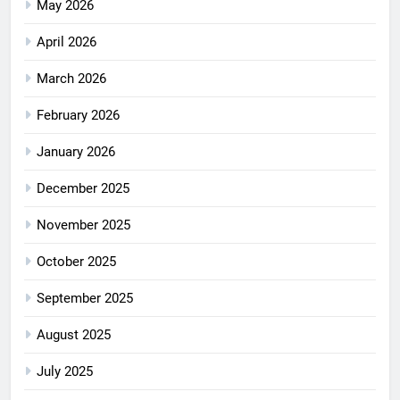
May 2026
April 2026
March 2026
February 2026
January 2026
December 2025
November 2025
October 2025
September 2025
August 2025
July 2025