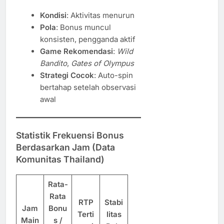
Kondisi
: Aktivitas menurun
Pola
: Bonus muncul
konsisten, pengganda aktif
Game Rekomendasi
:
Wild
Bandito
,
Gates of Olympus
Strategi Cocok
: Auto-spin
bertahap setelah observasi
awal
Statistik Frekuensi Bonus
Berdasarkan Jam (Data
Komunitas Thailand)
Rata-
Rata
RTP
Stabi
Jam
Bonu
Terti
litas
Main
s /