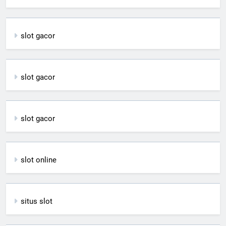
slot gacor
slot gacor
slot gacor
slot online
situs slot