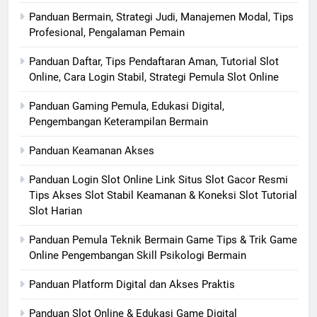
Panduan Bermain, Strategi Judi, Manajemen Modal, Tips
Profesional, Pengalaman Pemain
Panduan Daftar, Tips Pendaftaran Aman, Tutorial Slot
Online, Cara Login Stabil, Strategi Pemula Slot Online
Panduan Gaming Pemula, Edukasi Digital,
Pengembangan Keterampilan Bermain
Panduan Keamanan Akses
Panduan Login Slot Online Link Situs Slot Gacor Resmi
Tips Akses Slot Stabil Keamanan & Koneksi Slot Tutorial
Slot Harian
Panduan Pemula Teknik Bermain Game Tips & Trik Game
Online Pengembangan Skill Psikologi Bermain
Panduan Platform Digital dan Akses Praktis
Panduan Slot Online & Edukasi Game Digital