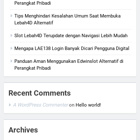
Perangkat Pribadi
Tips Menghindari Kesalahan Umum Saat Membuka
Lebah4D Alternatif
Slot Lebah4D Terupdate dengan Navigasi Lebih Mudah
Mengapa LAE138 Login Banyak Dicari Pengguna Digital
Panduan Aman Menggunakan Edwinslot Alternatif di
Perangkat Pribadi
Recent Comments
A WordPress Commenter
on
Hello world!
Archives