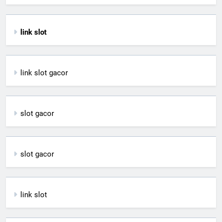
link slot
link slot gacor
slot gacor
slot gacor
link slot