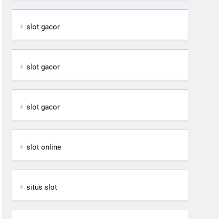
slot gacor
slot gacor
slot gacor
slot online
situs slot