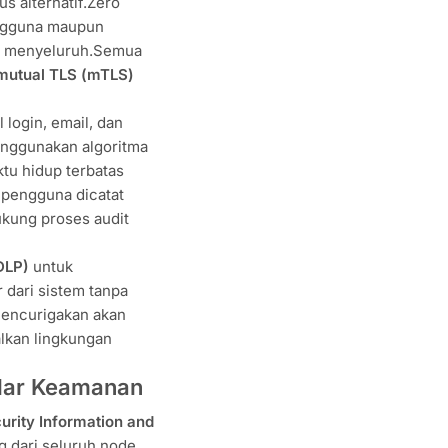
 alternatif.Zero
pengguna maupun
asi menyeluruh.Semua
mutual TLS (mTLS)
 login, email, dan
enggunakan algoritma
ktu hidup terbatas
 pengguna dicatat
kung proses audit
DLP)
untuk
 dari sistem tanpa
 mencurigakan akan
alkan lingkungan
dar Keamanan
urity Information and
 dari seluruh node