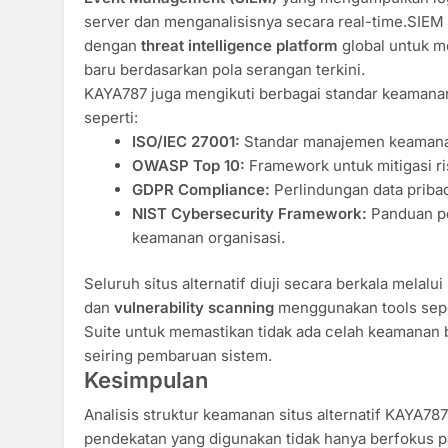
server dan menganalisisnya secara real-time.SIEM i
dengan
threat intelligence platform
global untuk 
baru berdasarkan pola serangan terkini.
KAYA787 juga mengikuti berbagai standar keamanan
seperti:
ISO/IEC 27001:
Standar manajemen keamanan
OWASP Top 10:
Framework untuk mitigasi ris
GDPR Compliance:
Perlindungan data pribad
NIST Cybersecurity Framework:
Panduan pe
keamanan organisasi.
Seluruh situs alternatif diuji secara berkala melalui
dan
vulnerability scanning
menggunakan tools sepe
Suite untuk memastikan tidak ada celah keamanan
seiring pembaruan sistem.
Kesimpulan
Analisis struktur keamanan situs alternatif KAYA
pendekatan yang digunakan tidak hanya berfokus 