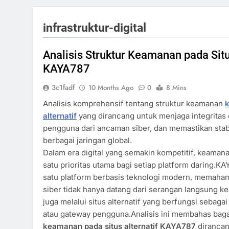
infrastruktur-digital
Analisis Struktur Keamanan pada Situ
KAYA787
3c1fadf
10 Months Ago
0
8 Mins
Analisis komprehensif tentang struktur keamanan
k
alternatif
yang dirancang untuk menjaga integritas 
pengguna dari ancaman siber, dan memastikan stabi
berbagai jaringan global.
Dalam era digital yang semakin kompetitif, keamana
satu prioritas utama bagi setiap platform daring.KA
satu platform berbasis teknologi modern, memah
siber tidak hanya datang dari serangan langsung ke
juga melalui situs alternatif yang berfungsi sebaga
atau gateway pengguna.Analisis ini membahas ba
keamanan pada situs alternatif KAYA787
dirancan