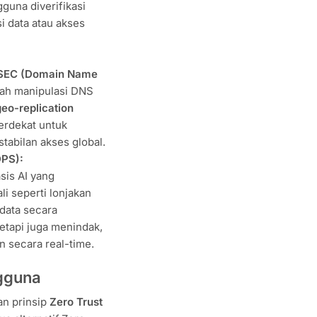
una diverifikasi
i data atau akses
EC (Domain Name
h manipulasi DNS
eo-replication
erdekat untuk
abilan akses global.
DPS):
sis AI yang
i seperti lonjakan
 data secara
tetapi juga menindak,
 secara real-time.
gguna
n prinsip
Zero Trust