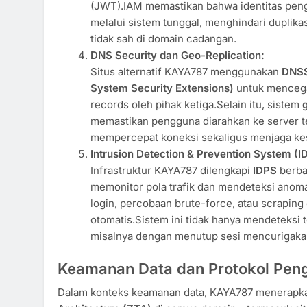
(JWT).IAM memastikan bahwa identitas pengg
melalui sistem tunggal, menghindari duplikas
tidak sah di domain cadangan.
DNS Security dan Geo-Replication:
Situs alternatif KAYA787 menggunakan
DNSS
System Security Extensions)
untuk mencega
records oleh pihak ketiga.Selain itu, sistem
g
memastikan pengguna diarahkan ke server t
mempercepat koneksi sekaligus menjaga kest
Intrusion Detection & Prevention System (I
Infrastruktur KAYA787 dilengkapi
IDPS
berba
memonitor pola trafik dan mendeteksi anomal
login, percobaan brute-force, atau scraping
otomatis.Sistem ini tidak hanya mendeteksi 
misalnya dengan menutup sesi mencurigakan
Keamanan Data dan Protokol Pen
Dalam konteks keamanan data, KAYA787 menerapka