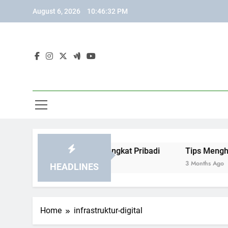
Skip
August 6, 2026
10:46:33 PM
to
content
Ter
Dapatkan P
gan Aman di Perangkat Pribadi
Tips Menghindari Kesa
3 Months Ago
HEADLINES
Home
infrastruktur-digital