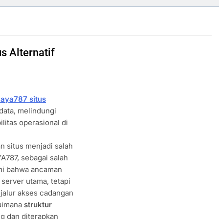
s Alternatif
aya787 situs
data, melindungi
litas operasional di
n situs menjadi salah
YA787, sebagai salah
ami bahwa ancaman
 server utama, tetapi
i jalur akses cadangan
gaimana
struktur
g dan diterapkan