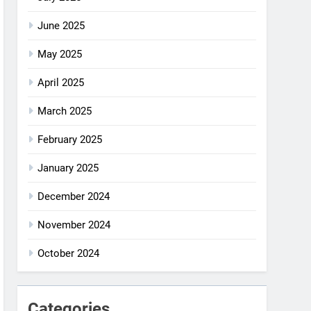
June 2025
May 2025
April 2025
March 2025
February 2025
January 2025
December 2024
November 2024
October 2024
Categories