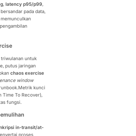
ag
,
latency p95/p99
,
 bersandar pada data,
us memunculkan
 pengambilan
rcise
triwulanan untuk
e, putus jaringan
apkan
chaos exercise
tenance window
 runbook.Metrik kunci
 Time To Recover),
tas fungsi.
pemulihan
nkripsi in-transit/at-
nyertai proses