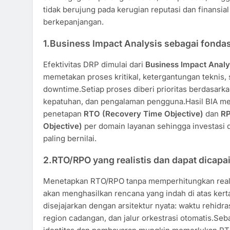
tidak berujung pada kerugian reputasi dan finansia
berkepanjangan.
1.Business Impact Analysis sebagai fonda
Efektivitas DRP dimulai dari
Business Impact Analy
memetakan proses kritikal, ketergantungan teknis, s
downtime.Setiap proses diberi prioritas berdasarka
kepatuhan, dan pengalaman pengguna.Hasil BIA me
penetapan
RTO (Recovery Time Objective)
dan
RP
Objective)
per domain layanan sehingga investasi di
paling bernilai.
2.RTO/RPO yang realistis dan dapat dicapa
Menetapkan RTO/RPO tanpa memperhitungkan reali
akan menghasilkan rencana yang indah di atas kert
disejajarkan dengan arsitektur nyata: waktu rehidras
region cadangan, dan jalur orkestrasi otomatis.Seba