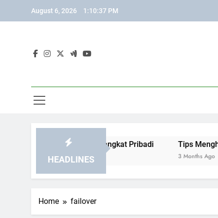
Skip
August 6, 2026
1:10:38 PM
to
content
Ter
Dapatkan P
gan Aman di Perangkat Pribadi
Tips Menghindari Kesa
3 Months Ago
HEADLINES
Home
failover