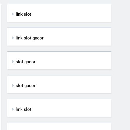
link slot
link slot gacor
slot gacor
slot gacor
link slot