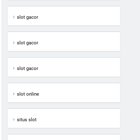
slot gacor
slot gacor
slot gacor
slot online
situs slot