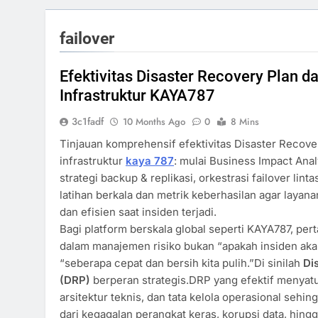
failover
Efektivitas Disaster Recovery Plan d
Infrastruktur KAYA787
3c1fadf
10 Months Ago
0
8 Mins
Tinjauan komprehensif efektivitas Disaster Recove
infrastruktur
kaya 787
: mulai Business Impact Anal
strategi backup & replikasi, orkestrasi failover lint
latihan berkala dan metrik keberhasilan agar layanan
dan efisien saat insiden terjadi.
Bagi platform berskala global seperti KAYA787, per
dalam manajemen risiko bukan “apakah insiden akan
“seberapa cepat dan bersih kita pulih.”Di sinilah
Di
(DRP)
berperan strategis.DRP yang efektif menyatuk
arsitektur teknis, dan tata kelola operasional seh
dari kegagalan perangkat keras, korupsi data, hin