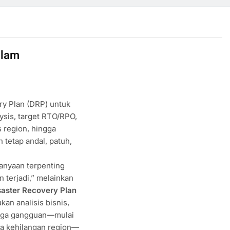
alam
ry Plan (DRP) untuk
ysis, target RTO/RPO,
as region, hingga
 tetap andal, patuh,
tanyaan terpenting
 terjadi,” melainkan
saster Recovery Plan
an analisis bisnis,
ingga gangguan—mulai
gga kehilangan region—