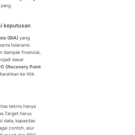
l yang
si keputusan
sis (BIA)
yang
erta toleransi
n dampak finansial,
njadi dasar
O (Recovery Point
arahkan ke titik
i
tas teknis hanya
as.Target harus
i data, kapasitas
gai contoh, alur