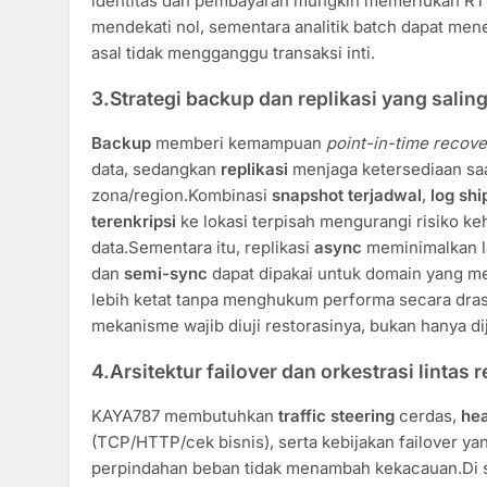
identitas dan pembayaran mungkin memerlukan R
mendekati nol, sementara analitik batch dapat me
asal tidak mengganggu transaksi inti.
3.Strategi backup dan replikasi yang salin
Backup
memberi kemampuan
point-in-time recove
data, sedangkan
replikasi
menjaga ketersediaan saa
zona/region.Kombinasi
snapshot terjadwal
,
log shi
terenkripsi
ke lokasi terpisah mengurangi risiko ke
data.Sementara itu, replikasi
async
meminimalkan lat
dan
semi-sync
dapat dipakai untuk domain yang me
lebih ketat tanpa menghukum performa secara dra
mekanisme wajib diuji restorasinya, bukan hanya di
4.Arsitektur failover dan orkestrasi lintas 
KAYA787 membutuhkan
traffic steering
cerdas,
hea
(TCP/HTTP/cek bisnis), serta kebijakan failover ya
perpindahan beban tidak menambah kekacauan.Di si