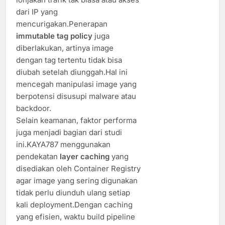
dari IP yang
mencurigakan.Penerapan
immutable tag policy
juga
diberlakukan, artinya image
dengan tag tertentu tidak bisa
diubah setelah diunggah.Hal ini
mencegah manipulasi image yang
berpotensi disusupi malware atau
backdoor.
Selain keamanan, faktor performa
juga menjadi bagian dari studi
ini.KAYA787 menggunakan
pendekatan
layer caching
yang
disediakan oleh Container Registry
agar image yang sering digunakan
tidak perlu diunduh ulang setiap
kali deployment.Dengan caching
yang efisien, waktu build pipeline