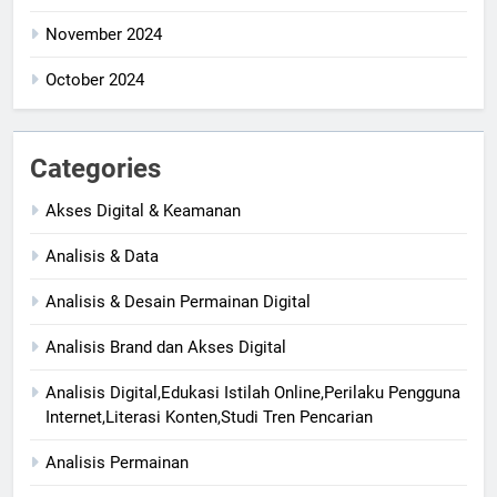
November 2024
October 2024
Categories
Akses Digital & Keamanan
Analisis & Data
Analisis & Desain Permainan Digital
Analisis Brand dan Akses Digital
Analisis Digital,Edukasi Istilah Online,Perilaku Pengguna
Internet,Literasi Konten,Studi Tren Pencarian
Analisis Permainan