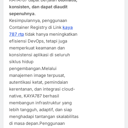
konsisten, dan dapat diaudit
sepenuhnya
.
Kesimpulannya, penggunaan
Container Registry di Link
kaya
787 rtp
tidak hanya meningkatkan
efisiensi DevOps, tetapi juga
memperkuat keamanan dan
konsistensi aplikasi di seluruh
siklus hidup
pengembangan.Melalui
manajemen image terpusat,
autentikasi ketat, pemindaian
kerentanan, dan integrasi cloud-
native, KAYA787 berhasil
membangun infrastruktur yang
lebih tangguh, adaptif, dan siap
menghadapi tantangan skalabilitas
di masa depan.Penggunaan