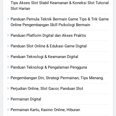
Tips Akses Slot Stabil Keamanan & Koneksi Slot Tutorial
Slot Harian
Panduan Pemula Teknik Bermain Game Tips & Trik Game
Online Pengembangan Skill Psikologi Bermain
Panduan Platform Digital dan Akses Praktis
Panduan Slot Online & Edukasi Game Digital
Panduan Teknologi & Keamanan Digital
Panduan Teknologi & Pengalaman Pengguna
Pengembangan Diri, Strategi Permainan, Tips Menang.
Perjudian Online, Slot Gacor, Panduan Slot
Permainan Digital
Permainan Kartu, Kasino Online, Hiburan