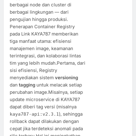
berbagai node dan cluster di
berbagai lingkungan — dari
pengujian hingga produksi.
Penerapan Container Registry
pada Link KAYA787 memberikan
tiga manfaat utama: efisiensi
manajemen image, keamanan
terintegrasi, dan kolaborasi lintas
tim yang lebih mudah.Pertama, dari
sisi efisiensi, Registry
menyediakan sistem
versioning
dan
tagging
untuk melacak setiap
perubahan image.Misalnya, setiap
update microservice di KAYA787
dapat diberi tag versi (misalnya
), sehingga
kaya787-api:v2.3.1
rollback dapat dilakukan dengan
cepat jika terdeteksi anomali pada
rilis terbaru.Hal ini meningkatkan