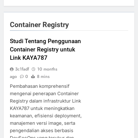
Container Registry
Studi Tentang Penggunaan
Container Registry untuk
Link KAYA787
3c1fadf
10 months
ago
0
8 mins
Pembahasan komprehensif
mengenai penerapan Container
Registry dalam infrastruktur Link
KAYA787 untuk meningkatkan
keamanan, efisiensi deployment,
manajemen versi image, serta
pengendalian akses berbasis
DevSecOps yang terukur dan