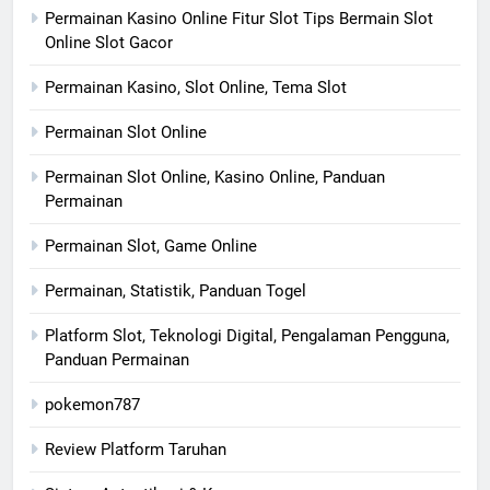
Permainan Kasino Online Fitur Slot Tips Bermain Slot
Online Slot Gacor
Permainan Kasino, Slot Online, Tema Slot
Permainan Slot Online
Permainan Slot Online, Kasino Online, Panduan
Permainan
Permainan Slot, Game Online
Permainan, Statistik, Panduan Togel
Platform Slot, Teknologi Digital, Pengalaman Pengguna,
Panduan Permainan
pokemon787
Review Platform Taruhan