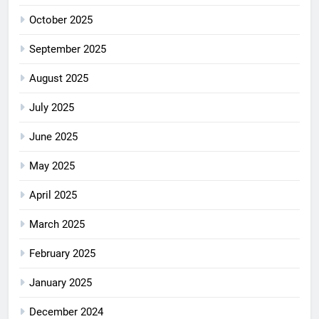
October 2025
September 2025
August 2025
July 2025
June 2025
May 2025
April 2025
March 2025
February 2025
January 2025
December 2024