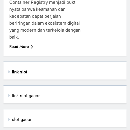
Container Registry menjadi bukti
nyata bahwa keamanan dan
kecepatan dapat berjalan
beriringan dalam ekosistem digital
yang modern dan terkelola dengan
baik.
Read More
link slot
link slot gacor
slot gacor