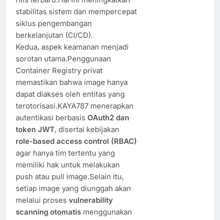
stabilitas sistem dan mempercepat
siklus pengembangan
berkelanjutan (CI/CD).
Kedua, aspek keamanan menjadi
sorotan utama.Penggunaan
Container Registry privat
memastikan bahwa image hanya
dapat diakses oleh entitas yang
terotorisasi.KAYA787 menerapkan
autentikasi berbasis
OAuth2 dan
token JWT
, disertai kebijakan
role-based access control (RBAC)
agar hanya tim tertentu yang
memiliki hak untuk melakukan
push atau pull image.Selain itu,
setiap image yang diunggah akan
melalui proses
vulnerability
scanning otomatis
menggunakan