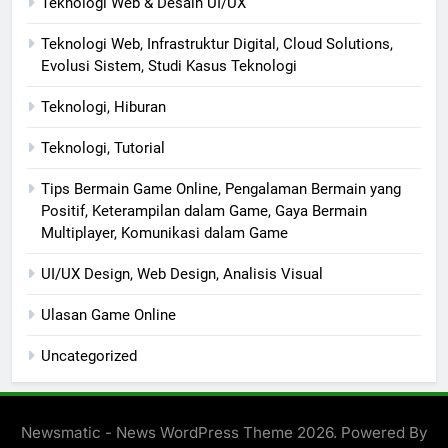
Teknologi Web & Desain UI/UX
Teknologi Web, Infrastruktur Digital, Cloud Solutions,
Evolusi Sistem, Studi Kasus Teknologi
Teknologi, Hiburan
Teknologi, Tutorial
Tips Bermain Game Online, Pengalaman Bermain yang
Positif, Keterampilan dalam Game, Gaya Bermain
Multiplayer, Komunikasi dalam Game
UI/UX Design, Web Design, Analisis Visual
Ulasan Game Online
Uncategorized
Newsmatic - News WordPress Theme 2026. Powered By