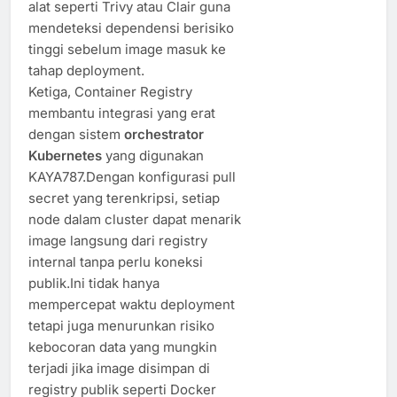
alat seperti Trivy atau Clair guna
mendeteksi dependensi berisiko
tinggi sebelum image masuk ke
tahap deployment.
Ketiga, Container Registry
membantu integrasi yang erat
dengan sistem
orchestrator
Kubernetes
yang digunakan
KAYA787.Dengan konfigurasi pull
secret yang terenkripsi, setiap
node dalam cluster dapat menarik
image langsung dari registry
internal tanpa perlu koneksi
publik.Ini tidak hanya
mempercepat waktu deployment
tetapi juga menurunkan risiko
kebocoran data yang mungkin
terjadi jika image disimpan di
registry publik seperti Docker