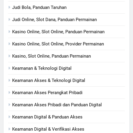
Judi Bola, Panduan Taruhan
Judi Online, Slot Dana, Panduan Permainan
Kasino Online, Slot Online, Panduan Permainan
Kasino Online, Slot Online, Provider Permainan
Kasino, Slot Online, Panduan Permainan
Keamanan & Teknologi Digital
Keamanan Akses & Teknologi Digital
Keamanan Akses Perangkat Pribadi
Keamanan Akses Pribadi dan Panduan Digital
Keamanan Digital & Panduan Akses
Keamanan Digital & Verifikasi Akses