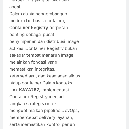
andal.
Dalam dunia pengembangan
modern berbasis container,
Container Registry
berperan
penting sebagai pusat
penyimpanan dan distribusi image
aplikasi.Container Registry bukan
sekadar tempat menaruh image,
melainkan fondasi yang
memastikan integritas,
ketersediaan, dan keamanan siklus
hidup container.Dalam konteks
Link KAYA787
, implementasi
Container Registry menjadi
langkah strategis untuk
mengoptimalkan pipeline DevOps,
mempercepat delivery layanan,
serta memastikan kontrol penuh