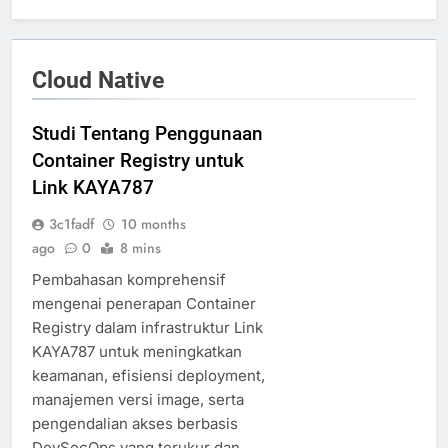
Cloud Native
Studi Tentang Penggunaan
Container Registry untuk
Link KAYA787
3c1fadf
10 months
ago
0
8 mins
Pembahasan komprehensif
mengenai penerapan Container
Registry dalam infrastruktur Link
KAYA787 untuk meningkatkan
keamanan, efisiensi deployment,
manajemen versi image, serta
pengendalian akses berbasis
DevSecOps yang terukur dan