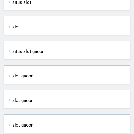
situs slot
slot
situs slot gacor
slot gacor
slot gacor
slot gacor