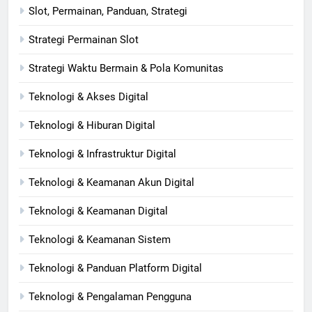
Slot, Permainan, Panduan, Strategi
Strategi Permainan Slot
Strategi Waktu Bermain & Pola Komunitas
Teknologi & Akses Digital
Teknologi & Hiburan Digital
Teknologi & Infrastruktur Digital
Teknologi & Keamanan Akun Digital
Teknologi & Keamanan Digital
Teknologi & Keamanan Sistem
Teknologi & Panduan Platform Digital
Teknologi & Pengalaman Pengguna