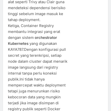
alat seperti Trivy atau Clair guna
mendeteksi dependensi berisiko
tinggi sebelum image masuk ke
tahap deployment.
Ketiga, Container Registry
membantu integrasi yang erat
dengan sistem
orchestrator
Kubernetes
yang digunakan
KAYA787.Dengan konfigurasi pull
secret yang terenkripsi, setiap
node dalam cluster dapat menarik
image langsung dari registry
internal tanpa perlu koneksi
publik.Ini tidak hanya
mempercepat waktu deployment
tetapi juga menurunkan risiko
kebocoran data yang mungkin
terjadi jika image disimpan di
registry publik seperti Docker