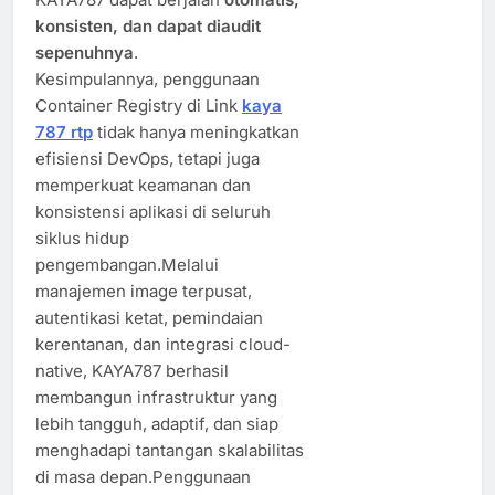
konsisten, dan dapat diaudit
sepenuhnya
.
Kesimpulannya, penggunaan
Container Registry di Link
kaya
787 rtp
tidak hanya meningkatkan
efisiensi DevOps, tetapi juga
memperkuat keamanan dan
konsistensi aplikasi di seluruh
siklus hidup
pengembangan.Melalui
manajemen image terpusat,
autentikasi ketat, pemindaian
kerentanan, dan integrasi cloud-
native, KAYA787 berhasil
membangun infrastruktur yang
lebih tangguh, adaptif, dan siap
menghadapi tantangan skalabilitas
di masa depan.Penggunaan