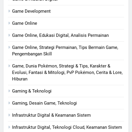
Game Development
Game Online
Game Online, Edukasi Digital, Analisis Permainan
Game Online, Strategi Permainan, Tips Bermain Game,
Pengembangan Skill
Game, Dunia Pokémon, Strategi & Tips, Karakter &
Evolusi, Fantasi & Mitologi, PvP Pokémon, Cerita & Lore,
Hiburan
Gaming & Teknologi
Gaming, Desain Game, Teknologi
Infrastruktur Digital & Keamanan Sistem
Infrastruktur Digital, Teknologi Cloud, Keamanan Sistem