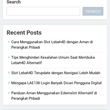
Search
SEARCH
Recent Posts
Cara Menggunakan Slot Lebah4D dengan Aman di
Perangkat Pribadi
Tips Menghindari Kesalahan Umum Saat Membuka
Lebah4D Alternatif
Slot Lebah4D Terupdate dengan Navigasi Lebih Mudah
Mengapa LAE138 Login Banyak Dicari Pengguna Digital
Panduan Aman Menggunakan Edwinslot Alternatif di
Perangkat Pribadi