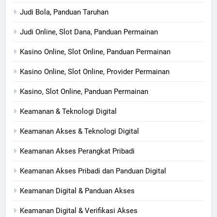
Judi Bola, Panduan Taruhan
Judi Online, Slot Dana, Panduan Permainan
Kasino Online, Slot Online, Panduan Permainan
Kasino Online, Slot Online, Provider Permainan
Kasino, Slot Online, Panduan Permainan
Keamanan & Teknologi Digital
Keamanan Akses & Teknologi Digital
Keamanan Akses Perangkat Pribadi
Keamanan Akses Pribadi dan Panduan Digital
Keamanan Digital & Panduan Akses
Keamanan Digital & Verifikasi Akses