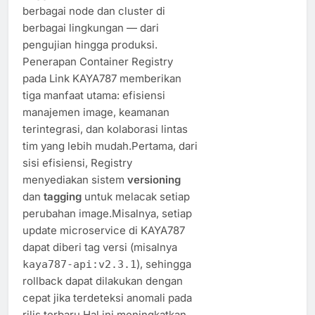
berbagai node dan cluster di
berbagai lingkungan — dari
pengujian hingga produksi.
Penerapan Container Registry
pada Link KAYA787 memberikan
tiga manfaat utama: efisiensi
manajemen image, keamanan
terintegrasi, dan kolaborasi lintas
tim yang lebih mudah.Pertama, dari
sisi efisiensi, Registry
menyediakan sistem
versioning
dan
tagging
untuk melacak setiap
perubahan image.Misalnya, setiap
update microservice di KAYA787
dapat diberi tag versi (misalnya
), sehingga
kaya787-api:v2.3.1
rollback dapat dilakukan dengan
cepat jika terdeteksi anomali pada
rilis terbaru.Hal ini meningkatkan