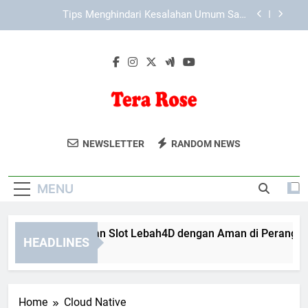
Skip
Slot Lebah4D Terupdate dengan Navigasi Lebih
to
Mudah
content
Mengapa LAE138 Login Banyak Dicari Pengguna
Digital
Cara Menggunakan Slot Lebah4D dengan Aman di
Perangkat Pribadi
Tips Menghindari Kesalahan Umum Saat
Membuka Lebah4D Alternatif
Tera Rose
Dapatkan Produk Kecantikan Alami Dari
Slot Lebah4D Terupdate dengan Navigasi Lebih
NEWSLETTER
RANDOM NEWS
Mudah
Tera Rose. Perawatan Terbaik Untuk
Mengapa LAE138 Login Banyak Dicari Pengguna
Kulit Yang Sehat Dan Bercahaya.
Digital
MENU
ra Menggunakan Slot Lebah4D dengan Aman di Perangkat Pri
HEADLINES
Months Ago
Home
Cloud Native