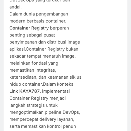
andal.
Dalam dunia pengembangan
modern berbasis container,
Container Registry
berperan
penting sebagai pusat
penyimpanan dan distribusi image
aplikasi.Container Registry bukan
sekadar tempat menaruh image,
melainkan fondasi yang
memastikan integritas,
ketersediaan, dan keamanan siklus
hidup container.Dalam konteks
Link KAYA787
, implementasi
Container Registry menjadi
langkah strategis untuk
mengoptimalkan pipeline DevOps,
mempercepat delivery layanan,
serta memastikan kontrol penuh