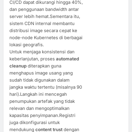
CI/CD dapat dikurangi hingga 40%,
dan penggunaan bandwidth antar
server lebih hemat.Sementara itu,
sistem CDN internal membantu
distribusi image secara cepat ke
node-node Kubernetes di berbagai
lokasi geografis.
Untuk menjaga konsistensi dan
keberlanjutan, proses
automated
cleanup
diterapkan guna
menghapus image usang yang
sudah tidak digunakan dalam
jangka waktu tertentu (misalnya 90
hari).Langkah ini mencegah
penumpukan artefak yang tidak
relevan dan mengoptimalkan
kapasitas penyimpanan.Registri
juga dikonfigurasi untuk
mendukung
content trust
dengan