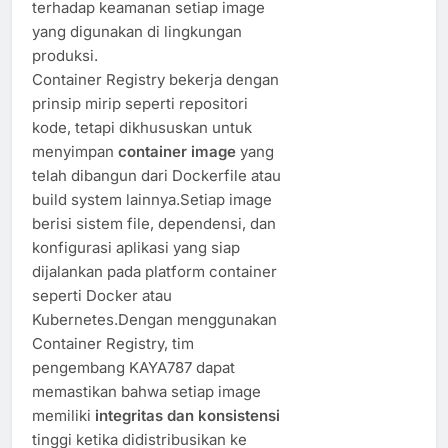
terhadap keamanan setiap image
yang digunakan di lingkungan
produksi.
Container Registry bekerja dengan
prinsip mirip seperti repositori
kode, tetapi dikhususkan untuk
menyimpan
container image
yang
telah dibangun dari Dockerfile atau
build system lainnya.Setiap image
berisi sistem file, dependensi, dan
konfigurasi aplikasi yang siap
dijalankan pada platform container
seperti Docker atau
Kubernetes.Dengan menggunakan
Container Registry, tim
pengembang KAYA787 dapat
memastikan bahwa setiap image
memiliki
integritas dan konsistensi
tinggi ketika didistribusikan ke