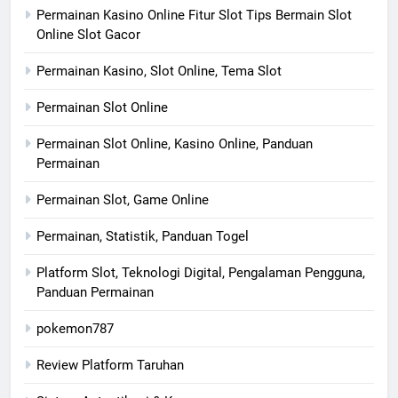
Permainan Kasino Online Fitur Slot Tips Bermain Slot
Online Slot Gacor
Permainan Kasino, Slot Online, Tema Slot
Permainan Slot Online
Permainan Slot Online, Kasino Online, Panduan
Permainan
Permainan Slot, Game Online
Permainan, Statistik, Panduan Togel
Platform Slot, Teknologi Digital, Pengalaman Pengguna,
Panduan Permainan
pokemon787
Review Platform Taruhan